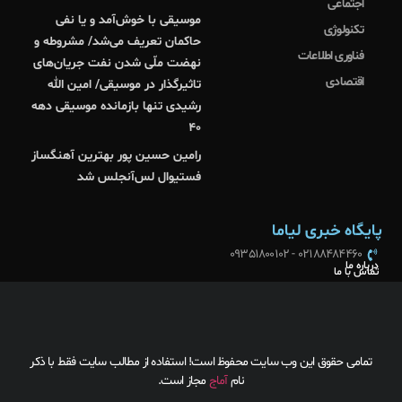
اجتماعی
موسیقی با خوش‌آمد و یا نفی
تکنولوژی
حاکمان تعریف می‌شد/ مشروطه و
فناوری اطلاعات
نهضت ملّی شدن نفت جریان‌های
اقتصادی
تاثیرگذار در موسیقی/ امین الله
رشیدی تنها بازمانده موسیقی دهه
۴۰
رامین حسین پور بهترین آهنگساز
فستیوال لس‌آنجلس شد
پایگاه خبری لیاما
02188484460 - 09351800102
درباره ما
تماس با ما
تمامی حقوق این وب سایت محفوظ است! استفاده از مطالب سایت فقط با ذکر
نام
آماج
مجاز است.