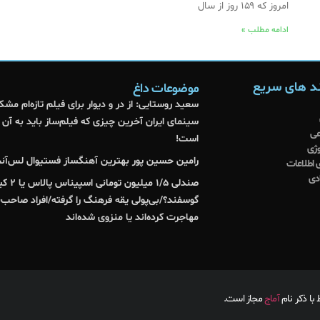
امروز که ۱۵۹ روز از سال
ادامه مطلب »
د های سریع
موضوعات داغ
سعید روستایی: از در و دیوار برای فیلم تازه‌ام مشک
سینمای ایران آخرین چیزی که فیلم‌ساز باید به آن 
عی
است!
وژی
رامین حسین پور بهترین آهنگساز فستیوال لس‌آ
 اطلاعات
دی
صندلی ۱/۵ م
گوسفند؟/بی‌پولی یقه فرهنگ را گرفته/افراد صاحب‌
مهاجرت کرده‌اند یا منزوی شده‌اند
ا ذکر نام
آماج
مجاز است.