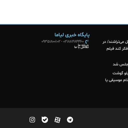
پایگاه خبری لیاما
02188484460 - 09351800102
ل می‌تراشند/ در
درباره ما
تماس با ما
فکر کند فیلم
نجلس شد
یلیون تومانی اسپیناس پالاس یا ۲ کیلو گوشت
نام موسیقی یا