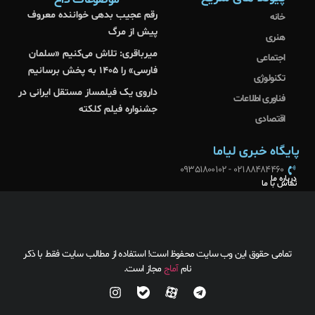
رقم عجیب بدهی خواننده معروف
خانه
پیش از مرگ
هنری
میرباقری: تلاش می‌کنیم «سلمان
اجتماعی
فارسی» را ۱۴۰۵ به پخش برسانیم
تکنولوژی
داروی یک فیلمساز مستقل ایرانی در
فناوری اطلاعات
جشنواره فیلم کلکته
اقتصادی
پایگاه خبری لیاما
02188484460 - 09351800102
درباره ما
تماس با ما
تمامی حقوق این وب سایت محفوظ است! استفاده از مطالب سایت فقط با ذکر
نام
آماج
مجاز است.