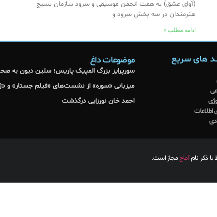
(آوای عشق) به همت انجمن موسیقی و سرود سازمان بسیج
هنرمندان در سه بخش سرود و
ادامه مطلب »
د های سریع
موضوعات داغ
سورپرایز بزرگ المپیک پاریس؛ سلین دیون به صحنه
میزبانی «سوره» از نشست‌های «فیلم جستار» و «ژا
عی
وژی
احمد خان نورزایی درگذشت
 اطلاعات
دی
ا ذکر نام
آماج
مجاز است.