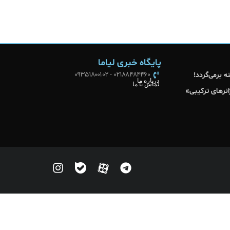
پایگاه خبری لیاما
02188484460 - 09351800102
 برمی‌گردد!
درباره ما
تماس با ما
نرهای ترکیبی»