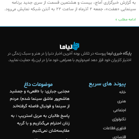
به گزارش خبرگزاری آماج، بیست و هشتمین قسمت از سری جدید برنامه
سینمایی «هفت»، جمعه ۲ آذرماه از ساعت ۲۲ به آنتن شبکه نمایش می‌رود.
ادامه مطلب »
پایگاه خبری لیما
پیوسته در تلاش بوده آخرین اخبار دنیا را در هنر و سبک زندگی در
اختیار کاربران خود قرار دهد امیدواریم با همراهی خود ما را در این راه حمایت نمایید.
پیوند های سریع
موضوعات داغ
مجتبی جباری: با «افعی» و جمشید
خانه
هاشم‌پور عاشق سینما شدم/ مردم
هنری
از سینما و فوتبال فاصله گرفته‌اند
اجتماعی
پاسخ طالبان به مریل استریپ : به
تکنولوژی
زنان احترام می‌گذاریم و با گربه
فناوری اطلاعات
مقایسه‌شان نمی‌کنیم
اقتصادی