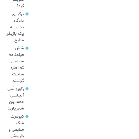
کرد؟
برگزاری
دادگاه
تجاوز به
یک بازیگر
مطرح
شش
فیلمنامه
سینمایی
که اجازه
ساخت
گرفتند
رکوردِ لُس
آنجلسی
«همایون
شجریان»
کیومرث
ملک
مطیعی و
داریوش