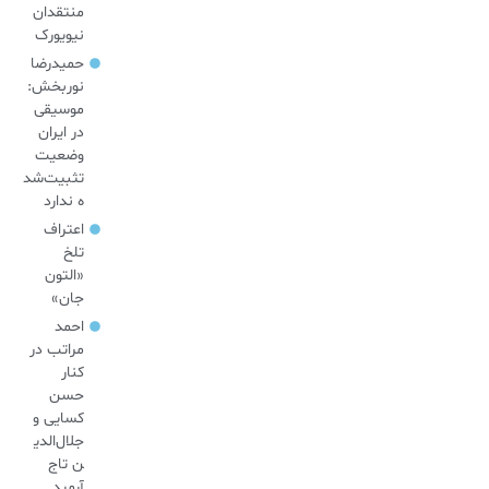
منتقدان
نیویورک
حمیدرضا
نوربخش:
موسیقی
در ایران
وضعیت
تثبیت‌شد
ه ندارد
اعتراف
تلخ
«التون
جان»
احمد
مراتب در
کنار
حسن
کسایی و
جلال‌الدی
ن تاج
آرمید