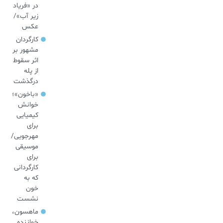
در «فریاد
زیر آب»/
عکس
کارگردان
مشهور بر
اثر سقوط
از پله
درگذشت
«باخون»‌؛
خوانش
کیمیایی
برای
مهرجویی/
موسیقی
برای
کارگردانی
که به
خون
نشست
ماهسون،
خواننده