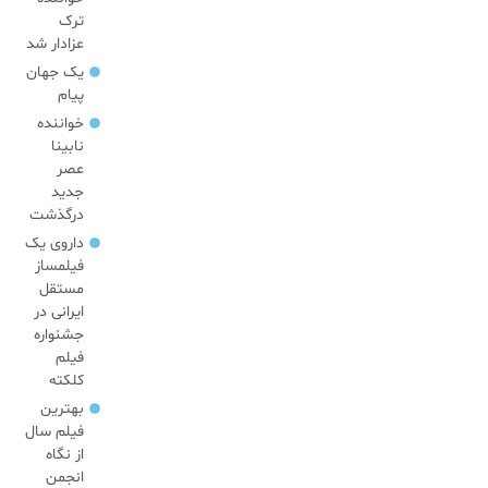
ترک
عزادار شد
یک جهان
پیام
خواننده
نابینا
عصر
جدید
درگذشت
داروی یک
فیلمساز
مستقل
ایرانی در
جشنواره
فیلم
کلکته
بهترین
فیلم سال
از نگاه
انجمن