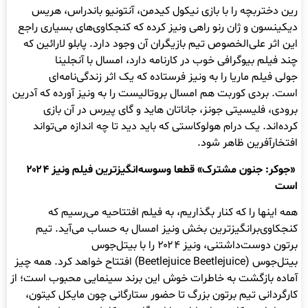
رین دختربچه را با بازی نیکول کیدمن، آنتونیو باندراس، هریس
دیکینسون و ژان رنو راهی ونیز کرده که کنجکاوی‌های بسیاری راجع
این اثر علی‌الخصوص تیم بازیگران آن وجود دارد. پابلو لارائین که
چند فیلم بیوگرافی خوب در کارنامه دارد، امسال با آنجلینا
جولی فیلم ماریا را به ونیز فرستاده که یک اثر زندگی‌نامه‌ای
است. بردی کوربت هم امسال بروتالیست را به ونیز آورده که آدرین
برودی، فلیسیتی جونز، جاناتان هاید و گای پیرس در آن بازی
کرده‌اند. یک درام هولوکاستی که باید دید تا چه اندازه می‌تواند
افتخارآفرین ظاهر شود.
«جوکر: جنون مشترک» قطعا وسوسه‌انگیزترین فیلم ونیز ۲۰۲۴
است
همه اینها را که کنار بگذاریم، به فیلم افتتاحیه می‌رسیم که
کنجکاوی‌برانگیزترین بخش ونیز امسال به حساب می‌آید. تیم
برتون دوست‌داشتنی، ونیز ۲۰۲۴ را با بیتل‌جوس
بیتل‌جوس (Beetlejuice Beetlejuice) افتتاح خواهد کرد. همه چیز
آماده بازگشت به خاطرات خوش این برند سینمایی محبوب است؛ از
کارگردانی تیم برتون بزرگ تا حضور ستارگانی چون مایکل کیتون،