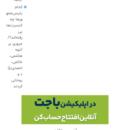
کدام
رئیس‌جمه
ورها چه
کنسرت‌ها
یی
رفته‌اند؟/
مروری بر
آنچه
هاشمی،
خاتمی،
احمدی‌نژا
د و
روحانی
کردند