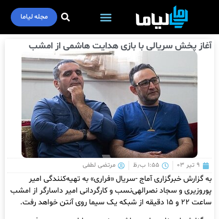
مجله لیاما
آغاز پخش سریالی با بازی هدایت هاشمی از امشب
۹ تیر ۰۳
۱:۵۵ ب٫ظ
مرتضی لطفی
به گزارش خبرگزاری آماج -سریال «فراری» به تهیه‌کنندگی امیر
پوروزیری و سجاد نصرالهی‌نسب و کارگردانی امیر داسارگر از امشب
ساعت ۲۲ و ۱۵ دقیقه از شبکه یک سیما روی آنتن خواهد رفت.