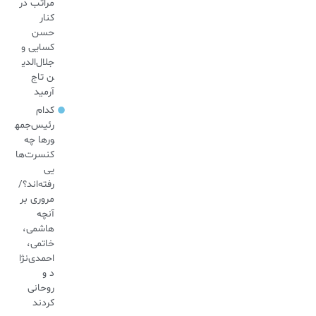
مراتب در
کنار
حسن
کسایی و
جلال‌الدی
ن تاج
آرمید
کدام
رئیس‌جمه
ورها چه
کنسرت‌ها
یی
رفته‌اند؟/
مروری بر
آنچه
هاشمی،
خاتمی،
احمدی‌نژا
د و
روحانی
کردند