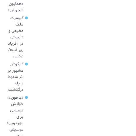
«همایون
شجریان»
کیومرث
ملک
مطیعی و
داریوش
در «فریاد
زیر آب»/
عکس
کارگردان
مشهور بر
اثر سقوط
از پله
درگذشت
«باخون»‌؛
خوانش
کیمیایی
برای
مهرجویی/
موسیقی
برای