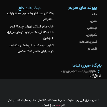
پیوند های سریع
موضوعات داغ
واکنش معنادار رشیدپور به اظهارات
خانه
نتانیاهو
هنری
خانه‌های کلنگی تهران چند؟/ این
اجتماعی
خانه کلنگی ۹۰ میلیارد تومان می‌ارزد
تکنولوژی
+ جدول
فناوری اطلاعات
تیلور سوییفت با پوششی متفاوت
اقتصادی
در خیابان ظاهر شد/ عکس
پایگاه خبری لیاما
02188484460 - 09351800102
درباره ما
تماس با ما
تمامی حقوق این وب سایت محفوظ است! استفاده از مطالب سایت فقط با ذکر
نام
آماج
مجاز است.