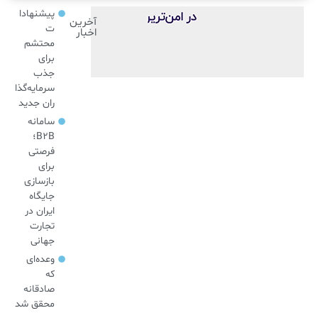
پیشنهادا
آخرین
ت
اخبار
محتشم
برای
جذب
سرمایه‌گذا
ران جدید
سامانه
B2B؛
فرصتی
برای
بازسازی
جایگاه
ایران در
تجارت
جهانی
وعده‌ای
که
صادقانه
محقق شد