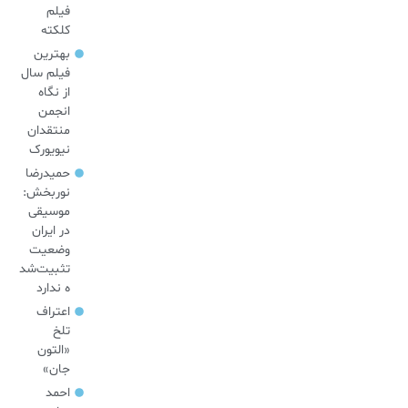
فیلم
کلکته
بهترین
فیلم سال
از نگاه
انجمن
منتقدان
نیویورک
حمیدرضا
نوربخش:
موسیقی
در ایران
وضعیت
تثبیت‌شد
ه ندارد
اعتراف
تلخ
«التون
جان»
احمد