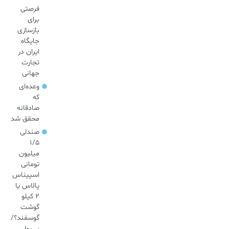
فرصتی
برای
بازسازی
جایگاه
ایران در
تجارت
جهانی
وعده‌ای
که
صادقانه
محقق شد
صندلی
۱/۵
میلیون
تومانی
اسپیناس
پالاس یا
۲ کیلو
گوشت
گوسفند؟/
بی‌پولی