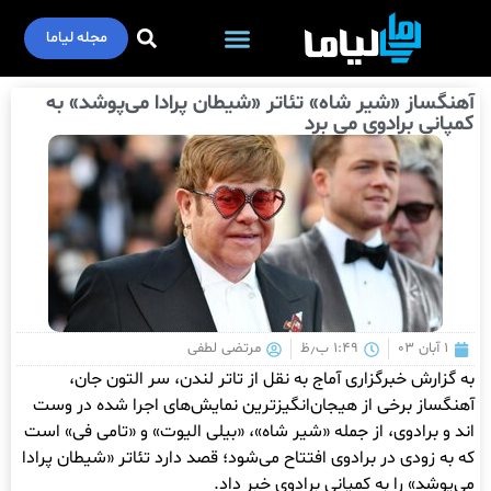
مجله لیاما
آهنگساز «شیر شاه» تئاتر «شیطان پرادا می‌پوشد» به
کمپانی برادوی می برد
۱ آبان ۰۳
۱:۴۹ ب٫ظ
مرتضی لطفی
به گزارش خبرگزاری آماج به نقل از تاتر لندن، سر التون جان،
آهنگساز برخی از هیجان‌انگیزترین نمایش‌های اجرا شده در وست
اند و برادوی، از جمله «شیر شاه»، «بیلی الیوت» و «تامی فی» است
که به زودی در برادوی افتتاح می‌شود؛ قصد دارد تئاتر «شیطان پرادا
می‌پوشد» را به کمپانی برادوی خبر داد.