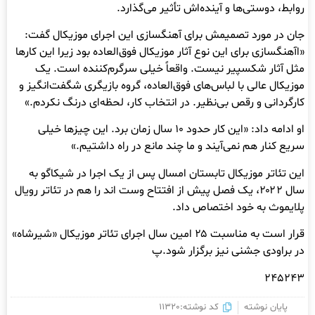
روابط، دوستی‌ها و آینده‌اش تأثیر می‌گذارد.
جان در مورد تصمیمش برای آهنگسازی این اجرای موزیکال گفت:
«اآهنگسازی برای این نوع آثار موزیکال فوق‌العاده بود زیرا این کارها
مثل آثار شکسپیر نیست. واقعاً خیلی سرگرم‌کننده است. یک
موزیکال عالی با لباس‌های فوق‌العاده، گروه بازیگری شگفت‌انگیز و
کارگردانی و رقص بی‌نظیر. در انتخاب کار، لحظه‌ای درنگ نکردم.»
او ادامه داد: «این کار حدود ۱۰ سال زمان برد. این چیزها خیلی
سریع کنار هم نمی‌آیند و ما چند مانع در راه داشتیم.»
این تئاتر موزیکال تابستان امسال پس از یک اجرا در شیکاگو به
سال ۲۰۲۲، یک فصل پیش از افتتاح وست اند را هم در تئاتر رویال
پلایموث به خود اختصاص داد.
قرار است به مناسبت ۲۵ امین سال اجرای تئاتر موزیکال «شیرشاه»
در براودی جشنی نیز برگزار شود.پ
۲۴۵۲۴۳
پایان نوشته
کد نوشته:11320