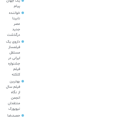
یک جهان
پیام
خواننده
نابینا
عصر
جدید
درگذشت
داروی یک
فیلمساز
مستقل
ایرانی در
جشنواره
فیلم
کلکته
بهترین
فیلم سال
از نگاه
انجمن
منتقدان
نیویورک
حمیدرضا