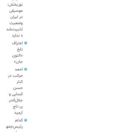
نوربخش:
موسیقی
در ایران
وضعیت
تثبیت‌شد
ه ندارد
اعتراف
تلخ
«التون
جان»
احمد
مراتب در
کنار
حسن
کسایی و
جلال‌الدی
ن تاج
آرمید
کدام
رئیس‌جمه