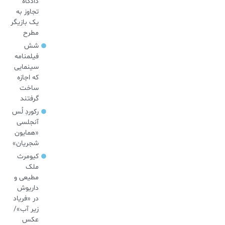
دادگاه
تجاوز به
یک بازیگر
مطرح
شش
فیلمنامه
سینمایی
که اجازه
ساخت
گرفتند
رکوردِ لُس
آنجلسی
«همایون
شجریان»
کیومرث
ملک
مطیعی و
داریوش
در «فریاد
زیر آب»/
عکس