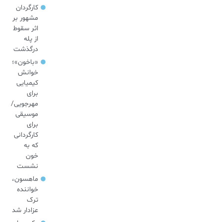
کارگردان
مشهور بر
اثر سقوط
از پله
درگذشت
«باخون»‌؛
خوانش
کیمیایی
برای
مهرجویی/
موسیقی
برای
کارگردانی
که به
خون
نشست
ماهسون،
خواننده
ترک
عزادار شد