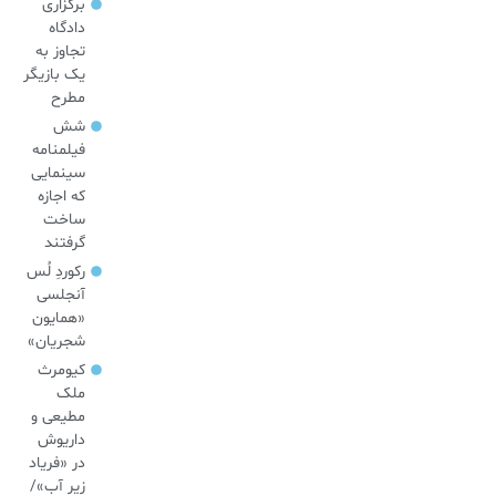
برگزاری
دادگاه
تجاوز به
یک بازیگر
مطرح
شش
فیلمنامه
سینمایی
که اجازه
ساخت
گرفتند
رکوردِ لُس
آنجلسی
«همایون
شجریان»
کیومرث
ملک
مطیعی و
داریوش
در «فریاد
زیر آب»/