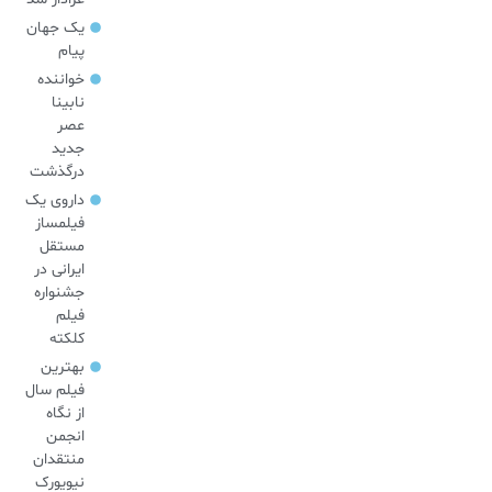
یک جهان
پیام
خواننده
نابینا
عصر
جدید
درگذشت
داروی یک
فیلمساز
مستقل
ایرانی در
جشنواره
فیلم
کلکته
بهترین
فیلم سال
از نگاه
انجمن
منتقدان
نیویورک