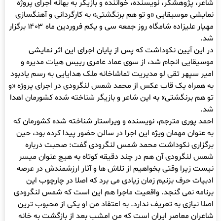
شاعر، پژوهشگر، نویسنده، خواننده و بازیگر به بهانه اجرای پروژه
نمایشی موسیقایی «و تو هم برنگشتی» به کارگردانی و آهنگسازی
مهیار علیزاده شامگاه روز جمعه سی و یکم فروردین ماه ۱۴۰۳ برگزار
شد.
در این آیین نکوداشت که پس از پایان اجرای این اثر نمایشی
موسیقایی انجام شد، از سوی عماد عامری رییس هیات مدیره و
امیر سپهر تقی لو مدیریت تماشاخانه ملک هدایایی به رسم یادبود
به همراه یک قاب عکس از محمد شمس لنگرودی در اجرای پروژه «و
تو هم برنگشتی» به این شاعر و بازیگر شناخته شده کشورمان اهدا
شد.
احمد پوری مترجم، نویسنده و ویراستار شناخته شده کشورمان که
به عنوان مهمان ویژه این اجرا در سالن حضور پیدا کرده بود، حین
برگزاری نکوداشت محمد شمس لنگرودی گفت: صحبت درباره
شمس لنگرودی آن هم در چند دقیقه کوتاه به هیچ عنوان میسر
نیست زیرا وقتی بخواهیم از تلاش ها و آثار ارزشمندش در عرصه
ادبیات حرف بزنیم زمان زیادی می برد که اصلا در چارچوب این
برنامه نمی گنجد. واقعیت ماجرا هم این است که شمس لنگرودی
اصلا نیازی به تعریف ندارد. به اعتقاد من او یکی از محبوب ترین
شاعران معاصر ایران است که من امشب بعد از بازگشت به خانه