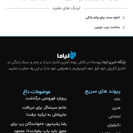
لینک های مفید
اجاره سند برای وام بانکی
ساخت درب چرمی
پایگاه خبری لیما
پیوسته در تلاش بوده آخرین اخبار دنیا را در هنر و سبک زندگی در
اختیار کاربران خود قرار دهد امیدواریم با همراهی خود ما را در این راه حمایت نمایید.
پیوند های سریع
موضوعات داغ
ریچارد فورونجی درگذشت
خانه
خانم سینماگر برای دریافت
هنری
جایزه‌اش به ترکیه نرفت!
اجتماعی
رضا رشیدپور: «خوانندگان رپ برای
تکنولوژی
مجوز باید پاپ بخوانند»/ محمود