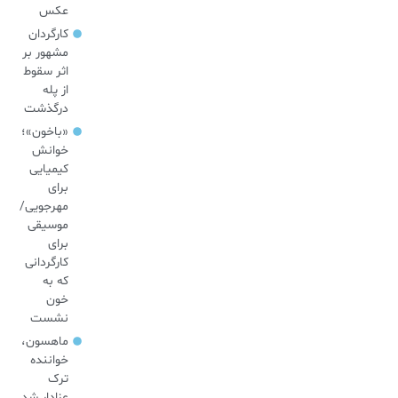
عکس
کارگردان
مشهور بر
اثر سقوط
از پله
درگذشت
«باخون»‌؛
خوانش
کیمیایی
برای
مهرجویی/
موسیقی
برای
کارگردانی
که به
خون
نشست
ماهسون،
خواننده
ترک
عزادار شد