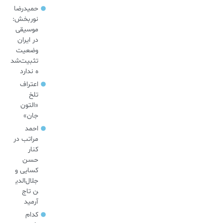
حمیدرضا
نوربخش:
موسیقی
در ایران
وضعیت
تثبیت‌شد
ه ندارد
اعتراف
تلخ
«التون
جان»
احمد
مراتب در
کنار
حسن
کسایی و
جلال‌الدی
ن تاج
آرمید
کدام