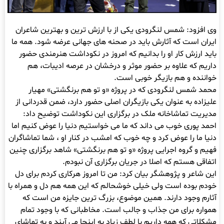
وی افزود: شمس لنگرودی یکی از با ارزش ترین و بهترین شاعران
ایران است که آثارش باید در صحنه های جهانی عرضه شود. همه ما
باید ارزش کار او را بدانیم که امروز در نکوداشت هنرمندی حضور
داریم که علاوه بر حضور موثر و درخشان در عرصه ادیبات، هم
خواننده و هم بازیگر خوبی است.
محمد شمس لنگرودی که در پروژه «و تو هم برنگشتی» مهیار
علیزاده به عنوان یکی بازیگران اصلی حضور دارد، ضمن قدردانی از
مدیریت تماشاخانه ملک در برگزاری این نکوداشت توضیح داد:
احمد پوری خوب می داند که ما می خواستیم دنیا را عوض کنیم اما
دنیا ما را عوض کرد و چه خوب که امشب در کنار او ، شما تماشاگران
فهیم و گروه اجرایی پروژه «و تو هم برنگشتی» شاهد برگزاری چنین
اتفاقی هستم که اصلا در جریان برگزاری آن نبودم.
این شاعر و پژوهشگر بیان کرد: من تا امروز هرکاری کردم برای دل
خودم بوده است ولی خیلی خوشحالم که این همه هم دل و همراه با
آثارم وجود دارند. همین موضوع، بزرگ ترین جایزه من است که
همواره برای من جذاب و جالب است. مخاطبانی که با وجود تمام
مشکلاتی که همه داریم با لطف زیاد به اینجا می آیند و به تماشای