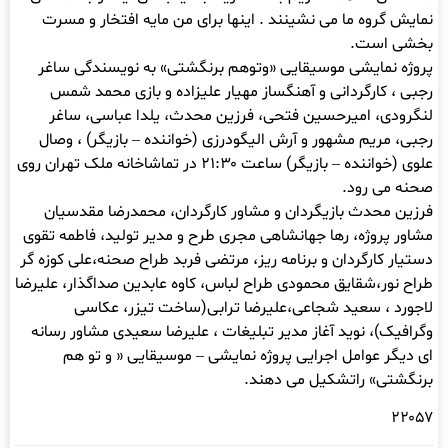
نمایش گروه ما می نشینند . اینها برای من مایه افتخار و مسرت
بخشی است.
پروژه نمایشی موسیقایی «وتوهم برنگشتی» به نویسندگی ساغر
رجبی ، کارگردانی و آهنگساز مهیار علیزاده و بازی محمد شمس
لنگرودی، امیرحسین فتحی، فرزین محدث، یلدا عباسی، ساغر
رجبی، مریم مشهور و آرش الیگودرزی (خواننده – بازیگر) ، وصال
علوی (خواننده – بازیگر) ساعت ۲۱:۳۰ در تماشاخانه ملک تهران روی
صحنه می رود.
فرزین محدث بازیگردان و مشاور کارگردان، محمدرضا مقدسیان
مشاور پروژه، رها جهانشاهی مجری طرح و مدیر تولید، فاطمه تقوی
دستیار کارگردان و برنامه ریز، مرتضی فربد طراح صحنه،علی کوزه گر
طراح نور،شقایق محمودی طراح لباس، کاوه عابدین صداگذار، علیرضا
لاجورد ، سعید شجاعی،علیرضا ترابی(ساخت تیزر، عکاسی
وگرافیک)، نوید آغاز مدیر تبلیغات ، علیرضا سعیدی مشاور رسانه
ای دیگر عوامل اجرایی پروژه نمایشی – موسیقایی « و تو هم
برنگشتی» راتشکیل می دهند.
۲۲۰۵۷