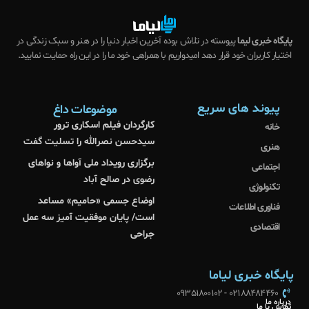
پایگاه خبری لیما
پیوسته در تلاش بوده آخرین اخبار دنیا را در هنر و سبک زندگی در
اختیار کاربران خود قرار دهد امیدواریم با همراهی خود ما را در این راه حمایت نمایید.
پیوند های سریع
موضوعات داغ
کارگردان فیلم اسکاری ترور
خانه
سیدحسن نصرالله را تسلیت گفت
هنری
برگزاری رویداد ملی آواها و نواهای
اجتماعی
رضوی در صالح آباد
تکنولوژی
اوضاع جسمی «حامیم» مساعد
فناوری اطلاعات
است/ پایان موفقیت آمیز سه عمل
اقتصادی
جراحی
پایگاه خبری لیاما
02188484460 - 09351800102
درباره ما
تماس با ما