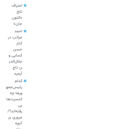
اعتراف
تلخ
«التون
جان»
احمد
مراتب در
کنار
حسن
کسایی و
جلال‌الدی
ن تاج
آرمید
کدام
رئیس‌جمه
ورها چه
کنسرت‌ها
یی
رفته‌اند؟/
مروری بر
آنچه