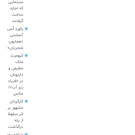
سینمایی
که اجازه
ساخت
گرفتند
رکوردِ لُس
آنجلسی
«همایون
شجریان»
کیومرث
ملک
مطیعی و
داریوش
در «فریاد
زیر آب»/
عکس
کارگردان
مشهور بر
اثر سقوط
از پله
درگذشت
«باخون»‌؛