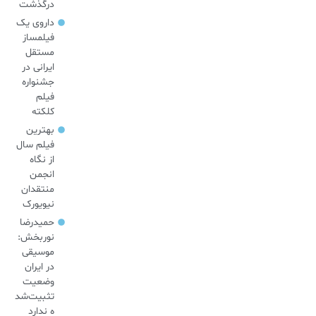
درگذشت
داروی یک
فیلمساز
مستقل
ایرانی در
جشنواره
فیلم
کلکته
بهترین
فیلم سال
از نگاه
انجمن
منتقدان
نیویورک
حمیدرضا
نوربخش:
موسیقی
در ایران
وضعیت
تثبیت‌شد
ه ندارد