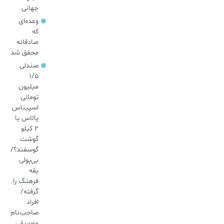
جهانی
وعده‌ای
که
صادقانه
محقق شد
صندلی
۱/۵
میلیون
تومانی
اسپیناس
پالاس یا
۲ کیلو
گوشت
گوسفند؟/
بی‌پولی
یقه
فرهنگ را
گرفته/
افراد
صاحب‌نام
موسیقی