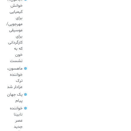
خوانش
کیمیایی
برای
مهرجویی/
موسیقی
برای
کارگردانی
که به
خون
نشست
ماهسون،
خواننده
ترک
عزادار شد
یک جهان
پیام
خواننده
نابینا
عصر
جدید