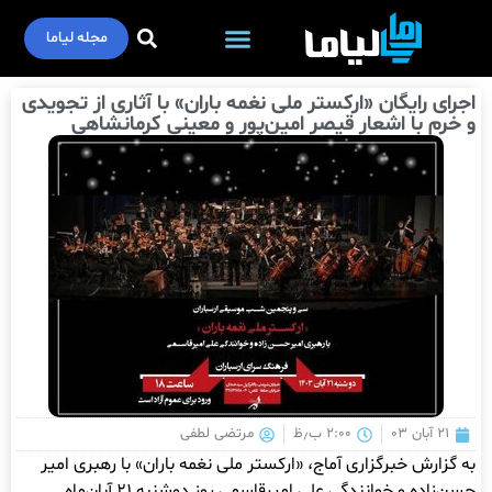
مجله لیاما
اجرای رایگان «ارکستر ملی نغمه باران» با آثاری از تجویدی
و خرم با اشعار قیصر امین‌پور و معینی کرمانشاهی
۲۱ آبان ۰۳
۲:۰۰ ب٫ظ
مرتضی لطفی
به گزارش خبرگزاری آماج، «ارکستر ملی نغمه باران» با رهبری امیر
حسن‌زاده و خوانندگی علی امیرقاسمی روز دوشنبه ۲۱ آبان‌ماه