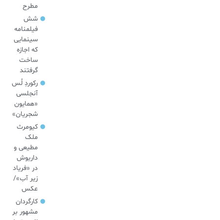
مطرح
شش
فیلمنامه
سینمایی
که اجازه
ساخت
گرفتند
رکوردِ لُس
آنجلسی
«همایون
شجریان»
کیومرث
ملک
مطیعی و
داریوش
در «فریاد
زیر آب»/
عکس
کارگردان
مشهور بر