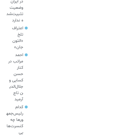
در ایران
وضعیت
تثبیت‌شد
ه ندارد
اعتراف
تلخ
«التون
جان»
احمد
مراتب در
کنار
حسن
کسایی و
جلال‌الدی
ن تاج
آرمید
کدام
رئیس‌جمه
ورها چه
کنسرت‌ها
یی