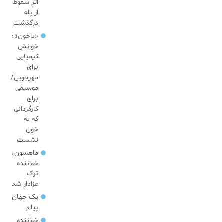
اثر سقوط
از پله
درگذشت
«باخون»‌؛
خوانش
کیمیایی
برای
مهرجویی/
موسیقی
برای
کارگردانی
که به
خون
نشست
ماهسون،
خواننده
ترک
عزادار شد
یک جهان
پیام
خواننده