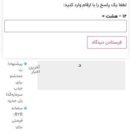
لطفا یک پاسخ را با ارقام وارد کنید:
12 − هشت =
پیشنهادا
آخرین
ت
اخبار
محتشم
برای
جذب
سرمایه‌گذا
ران جدید
سامانه
B2B؛
فرصتی
برای