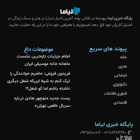
پایگاه خبری لیما
پیوسته در تلاش بوده آخرین اخبار دنیا را در هنر و سبک زندگی در
اختیار کاربران خود قرار دهد امیدواریم با همراهی خود ما را در این راه حمایت نمایید.
پیوند های سریع
موضوعات داغ
اعلام جزئیات تازه‌ترین نشست
خانه
ماهانه خانه موسیقی ایران
هنری
فریدون فروغی: حاضرم خوانندگی را
اجتماعی
ترک کنم به شرط این‌که شغل دیگری
تکنولوژی
داشته باشم اما کو شغل؟!
فناوری اطلاعات
پست جدید منوچهر هادی درباره
اقتصادی
سریال «افعی تهران»
پایگاه خبری لیاما
02188484460 - 09351800102
درباره ما
تماس با ما