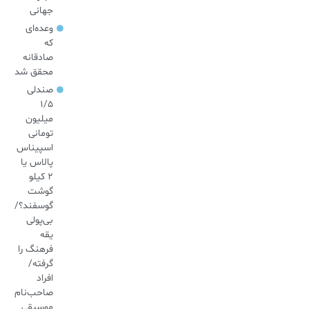
جهانی
وعده‌ای
که
صادقانه
محقق شد
صندلی
۱/۵
میلیون
تومانی
اسپیناس
پالاس یا
۲ کیلو
گوشت
گوسفند؟/
بی‌پولی
یقه
فرهنگ را
گرفته/
افراد
صاحب‌نام
موسیقی