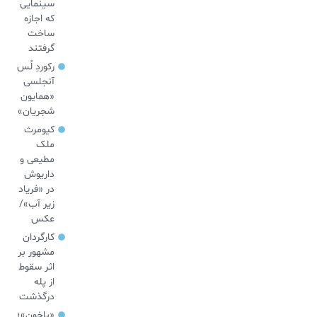
سینمایی
که اجازه
ساخت
گرفتند
رکوردِ لُس
آنجلسی
«همایون
شجریان»
کیومرث
ملک
مطیعی و
داریوش
در «فریاد
زیر آب»/
عکس
کارگردان
مشهور بر
اثر سقوط
از پله
درگذشت
«باخون»‌؛