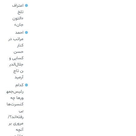
اعتراف
تلخ
«التون
جان»
احمد
مراتب در
کنار
حسن
کسایی و
جلال‌الدی
ن تاج
آرمید
کدام
رئیس‌جمه
ورها چه
کنسرت‌ها
یی
رفته‌اند؟/
مروری بر
آنچه