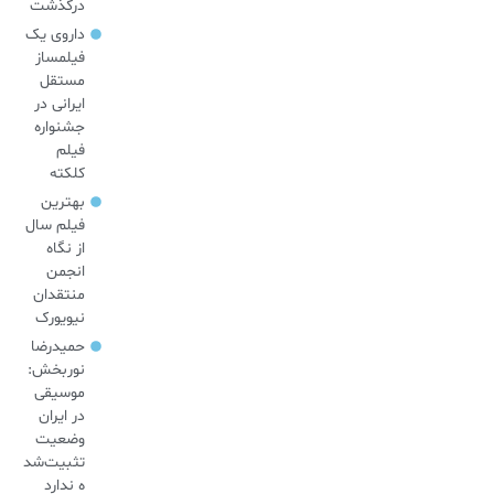
درگذشت
داروی یک
فیلمساز
مستقل
ایرانی در
جشنواره
فیلم
کلکته
بهترین
فیلم سال
از نگاه
انجمن
منتقدان
نیویورک
حمیدرضا
نوربخش:
موسیقی
در ایران
وضعیت
تثبیت‌شد
ه ندارد