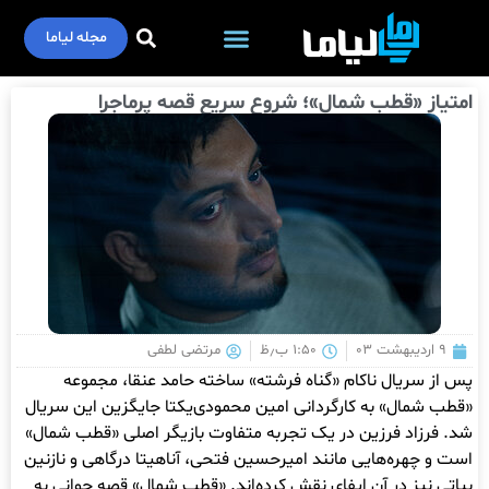
مجله لیاما
امتیاز «قطب شمال»؛ شروع سریع قصه پرماجرا
۹ اردیبهشت ۰۳
۱:۵۰ ب٫ظ
مرتضی لطفی
پس از سریال ناکام «گناه فرشته» ساخته حامد عنقا، مجموعه
«قطب شمال» به کارگردانی امین محمودی‌یکتا جایگزین این سریال
شد. فرزاد فرزین در یک تجربه متفاوت بازیگر اصلی «قطب شمال»
است و چهره‌هایی مانند امیرحسین فتحی، آناهیتا درگاهی و نازنین
بیاتی نیز در آن ایفای نقش کرده‌اند. «قطب شمال» قصه جوانی به