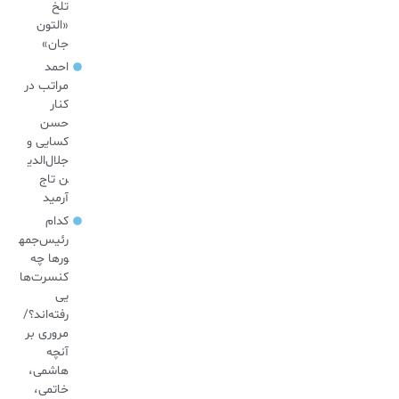
تلخ
«التون
جان»
احمد
مراتب در
کنار
حسن
کسایی و
جلال‌الدی
ن تاج
آرمید
کدام
رئیس‌جمه
ورها چه
کنسرت‌ها
یی
رفته‌اند؟/
مروری بر
آنچه
هاشمی،
خاتمی،