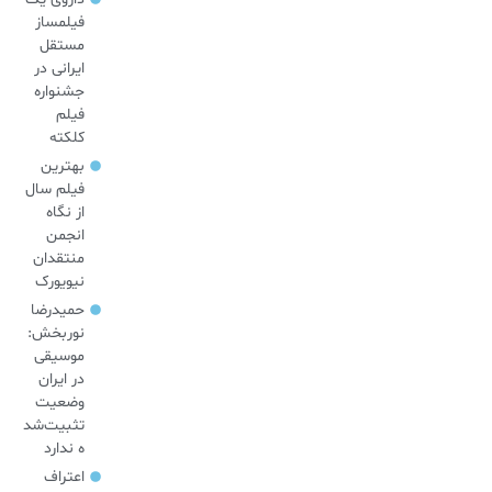
فیلمساز
مستقل
ایرانی در
جشنواره
فیلم
کلکته
بهترین
فیلم سال
از نگاه
انجمن
منتقدان
نیویورک
حمیدرضا
نوربخش:
موسیقی
در ایران
وضعیت
تثبیت‌شد
ه ندارد
اعتراف