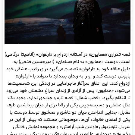
قصه تکراری «همایون» در آستانه ازدواج با «ارغوان» (آناهیتا درگاهی)
است، دوست «همایون» به نام «سامان» (امیرحسین فتحی) به
دلیل علاقه خود به «ارغوان» تصمیم می‌گیرد برای رقیب عشقی خود
پاپوش درست کند و او را به زندان بیندازد تا بتواند با «ارغوان»
ازدواج کند. این اتفاق سرآغاز ماجراهایی در زندگی این شخصیت‌ها
می‌شود، «همایون» پس از آزادی از زندان سراغ دشمنان خود می‌رود
تا انتقام بگیرد. «قطب شمال» قصه تازه و جدیدی ندارد. وجود یک
مثل عشقی و دسیسه‌چینی یکی از رقبا برای از میان برداشتن طرف
مقابل، جدایی انداختن میان دو عاشق و معشوق توسط دوست یا
یکی از اعضای خانواده آن‌ها، موضوعاتی هستند که پیش از این در
سریال‌ تلویزیونی «اولین شب آرامش» و مجموعه نمایش خانگی
«خسوف» دیده‌ایم. علاوه بر این، رمان «کنت مونت کریستو» پیش