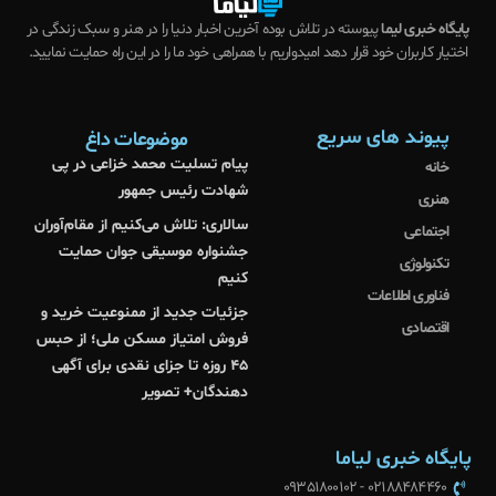
پایگاه خبری لیما
پیوسته در تلاش بوده آخرین اخبار دنیا را در هنر و سبک زندگی در
اختیار کاربران خود قرار دهد امیدواریم با همراهی خود ما را در این راه حمایت نمایید.
پیوند های سریع
موضوعات داغ
پیام تسلیت محمد خزاعی در پی
خانه
شهادت رئیس جمهور
هنری
سالاری: تلاش می‌کنیم از مقام‌آوران
اجتماعی
جشنواره موسیقی جوان حمایت
تکنولوژی
کنیم
فناوری اطلاعات
جزئیات جدید از ممنوعیت خرید و
اقتصادی
فروش امتیاز مسکن ملی؛ از حبس
۴۵ روزه تا جزای نقدی برای آگهی
دهندگان+ تصویر
پایگاه خبری لیاما
02188484460 - 09351800102