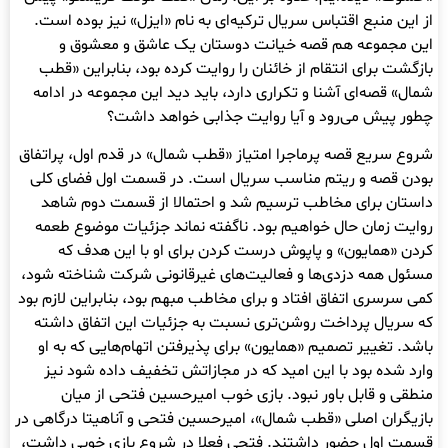
از این منبع اقتباس سریال ترکیه‌ای به نام «ایزل» نیز بوده است.
این مجموعه هم قصه خیانت دوستان یک عاشق و معشوق و
بازگشت برای انتقام از خائنان را روایت کرده بود، بنابراین «قطب
شمال» قصه‌ای آشنا و تکراری دارد، باید دید این مجموعه در ادامه
چطور پیش می‌رود و آیا روایت جذابی خواهد داشت؟
شروع سریع قصه پرماجرا امتیاز «قطب شمال» در قدم اول، پراتفاق
بودن قصه و ریتم مناسب سریال است. در قسمت اول فضای کلی
داستان برای مخاطب ترسیم شد و احتمالا از قسمت دوم شاهد
روایت زمان حال خواهیم بود. ناگفته نماند جزئیات موضوع طعمه
کردن «همایون» و پاپوش درست کردن برای او با این هدف که
مسئول همه دزدی‌ها و فعالیت‌های غیرقانونی شرکت شناخته شود،
کمی سرسری اتفاق افتاد و برای مخاطب مبهم بود، بنابراین لازم بود
که سریال پرداخت روشن‌تری نسبت به جزئیات این اتفاق داشته
باشد. تغییر تصمیم «همایون» برای پذیرفتن اتهام‌هایی که به او
وارد شده بود با این امید که در مجازاتش تخفیف داده شود نیز
منطقی و قابل باور نبود. بازی خوب امیرحسین فتحی از میان
بازیگران اصلی «قطب شمال»، امیرحسین فتحی و آناهیتا درگاهی در
قسمت اول حضور داشتند. فتحی فعلا در شروع بازی خوبی داشت،