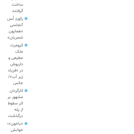
ساخت
گرفتند
رکوردِ لُس
آنجلسی
«همایون
شجریان»
کیومرث
ملک
مطیعی و
داریوش
در «فریاد
زیر آب»/
عکس
کارگردان
مشهور بر
اثر سقوط
از پله
درگذشت
«باخون»‌؛
خوانش