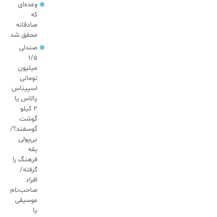
وعده‌ای
که
صادقانه
محقق شد
صندلی
۱/۵
میلیون
تومانی
اسپیناس
پالاس یا
۲ کیلو
گوشت
گوسفند؟/
بی‌پولی
یقه
فرهنگ را
گرفته/
افراد
صاحب‌نام
موسیقی
یا