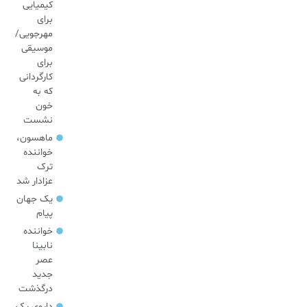
کیمیایی
برای
مهرجویی/
موسیقی
برای
کارگردانی
که به
خون
نشست
ماهسون،
خواننده
ترک
عزادار شد
یک جهان
پیام
خواننده
نابینا
عصر
جدید
درگذشت
داروی یک