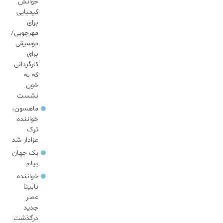
خوانش
کیمیایی
برای
مهرجویی/
موسیقی
برای
کارگردانی
که به
خون
نشست
ماهسون،
خواننده
ترک
عزادار شد
یک جهان
پیام
خواننده
نابینا
عصر
جدید
درگذشت