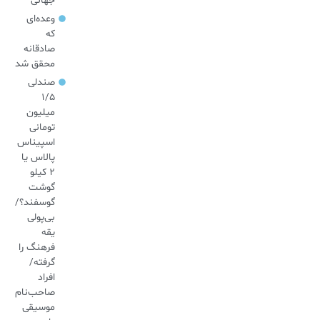
جهانی
وعده‌ای
که
صادقانه
محقق شد
صندلی
۱/۵
میلیون
تومانی
اسپیناس
پالاس یا
۲ کیلو
گوشت
گوسفند؟/
بی‌پولی
یقه
فرهنگ را
گرفته/
افراد
صاحب‌نام
موسیقی