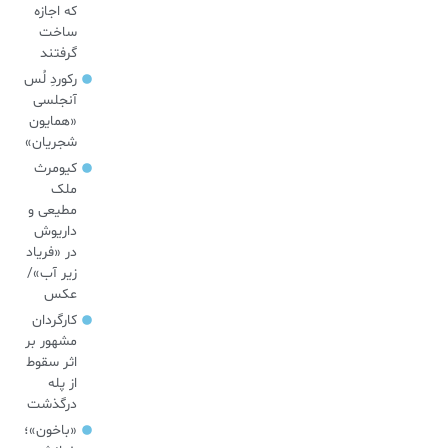
که اجازه
ساخت
گرفتند
رکوردِ لُس
آنجلسی
«همایون
شجریان»
کیومرث
ملک
مطیعی و
داریوش
در «فریاد
زیر آب»/
عکس
کارگردان
مشهور بر
اثر سقوط
از پله
درگذشت
«باخون»‌؛