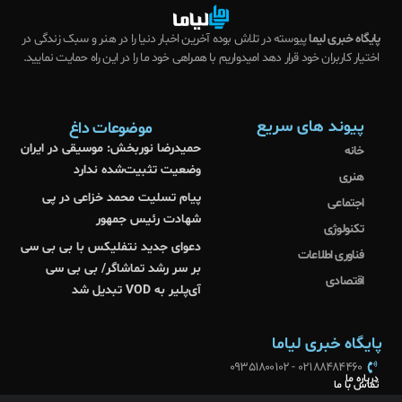
پایگاه خبری لیما
پیوسته در تلاش بوده آخرین اخبار دنیا را در هنر و سبک زندگی در
اختیار کاربران خود قرار دهد امیدواریم با همراهی خود ما را در این راه حمایت نمایید.
پیوند های سریع
موضوعات داغ
حمیدرضا نوربخش: موسیقی در ایران
خانه
وضعیت تثبیت‌شده ندارد
هنری
پیام تسلیت محمد خزاعی در پی
اجتماعی
شهادت رئیس جمهور
تکنولوژی
دعوای جدید نتفلیکس با بی بی سی
فناوری اطلاعات
بر سر رشد تماشاگر/ بی بی سی
اقتصادی
آی‌پلیر به VOD تبدیل شد
پایگاه خبری لیاما
02188484460 - 09351800102
درباره ما
تماس با ما