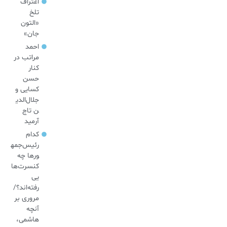
اعتراف
تلخ
«التون
جان»
احمد
مراتب در
کنار
حسن
کسایی و
جلال‌الدی
ن تاج
آرمید
کدام
رئیس‌جمه
ورها چه
کنسرت‌ها
یی
رفته‌اند؟/
مروری بر
آنچه
هاشمی،