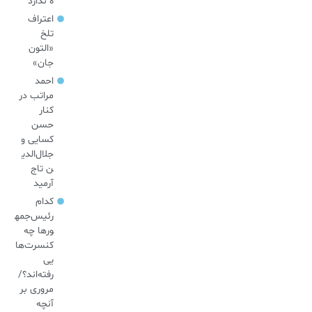
ه ندارد
اعتراف
تلخ
«التون
جان»
احمد
مراتب در
کنار
حسن
کسایی و
جلال‌الدی
ن تاج
آرمید
کدام
رئیس‌جمه
ورها چه
کنسرت‌ها
یی
رفته‌اند؟/
مروری بر
آنچه