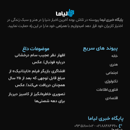
پایگاه خبری لیما
پیوسته در تلاش بوده آخرین اخبار دنیا را در هنر و سبک زندگی در
اختیار کاربران خود قرار دهد امیدواریم با همراهی خود ما را در این راه حمایت نمایید.
پیوند های سریع
موضوعات داغ
اظهار نظر عجیب سام درخشانی
خانه
درباره فوتبال/ عکس
هنری
افشاگری بازیگر فیلم «تایتانیک» از
اجتماعی
مبلغ قابل توجهی که بعد از ۲۵ سال
تکنولوژی
همچنان دریافت می‌کند/ عکس
فناوری اطلاعات
تصویری خاطره‌انگیز از کامبیز دیرباز
اقتصادی
برای دهه شصتی‌ها
پایگاه خبری لیاما
02188484460 - 09351800102
درباره ما