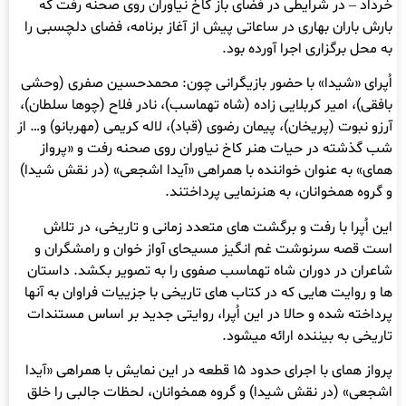
خرداد – در شرایطی در فضای باز کاخ نیاوران روی صحنه رفت که
بارش باران بهاری در ساعاتی پیش از آغاز برنامه، فضای دلچسبی را
به محل برگزاری اجرا آورده بود.
اُپرای «شیدا» با حضور بازیگرانی چون: محمدحسین صفری (وحشی
بافقی)، امیر کربلایی زاده (شاه تهماسب)، نادر فلاح (چوها سلطان)،
آرزو نبوت (پریخان)، پیمان رضوی (قباد)، لاله کریمی (مهربانو) و… از
شب گذشته در حیات هنر کاخ نیاوران روی صحنه رفت و «پرواز
همای» به عنوان خواننده با همراهی «آیدا اشجعی» (در نقش شیدا)
و گروه همخوانان، به هنرنمایی پرداختند.
این اُپرا با رفت و برگشت های متعدد زمانی و تاریخی، در تلاش
است قصه سرنوشت غم انگیز مسیحای آواز خوان و رامشگران و
شاعران در دوران شاه تهماسب صفوی را به تصویر بکشد. داستان
ها و روایت هایی که در کتاب های تاریخی با جزییات فراوان به آنها
پرداخته شده و حالا در این اُپرا، روایتی جدید بر اساس مستندات
تاریخی به بیننده ارائه میشود.
پرواز همای با اجرای حدود ۱۵ قطعه در این نمایش با همراهی «آیدا
اشجعی» (در نقش شیدا) و گروه همخوانان، لحظات جالبی را خلق