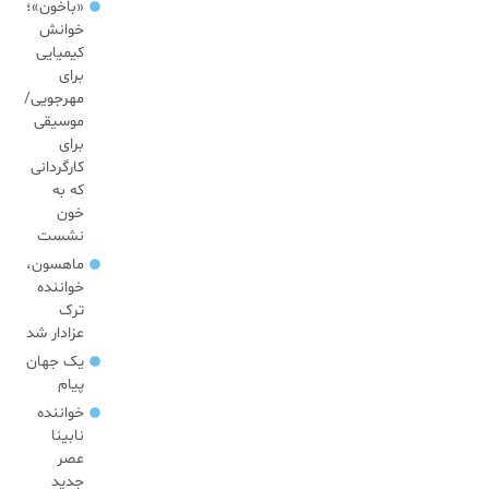
«باخون»‌؛
خوانش
کیمیایی
برای
مهرجویی/
موسیقی
برای
کارگردانی
که به
خون
نشست
ماهسون،
خواننده
ترک
عزادار شد
یک جهان
پیام
خواننده
نابینا
عصر
جدید