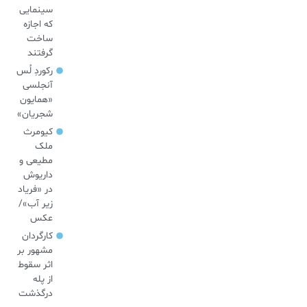
سینمایی
که اجازه
ساخت
گرفتند
رکوردِ لُس
آنجلسی
«همایون
شجریان»
کیومرث
ملک
مطیعی و
داریوش
در «فریاد
زیر آب»/
عکس
کارگردان
مشهور بر
اثر سقوط
از پله
درگذشت