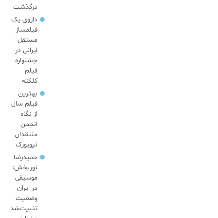
درگذشت
داروی یک
فیلمساز
مستقل
ایرانی در
جشنواره
فیلم
کلکته
بهترین
فیلم سال
از نگاه
انجمن
منتقدان
نیویورک
حمیدرضا
نوربخش:
موسیقی
در ایران
وضعیت
تثبیت‌شد