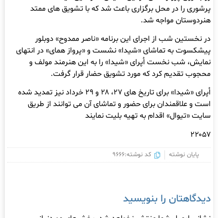
پرشوری را در محل برگزاری باعث شد که با تشویق های ممتد
هنردوستان مواجه شد.
در نخستین شب از اجرای این برنامه «ناصر ممدوح» دوبلور
پیشکسوت به تماشای «شیدا» نشست و «پرواز همای» در انتهای
نمایش، شب نخست اُپرای «شیدا» را به این هنرمند مولف و
محجوب تقدیم کرد که مورد تشویق حضار قرار گرفت.
اُپرای «شیدا» برای تاریخ های ۲۷، ۲۸ و ۲۹ خرداد نیز تمدید شده
است و علاقمندان برای حضور و تماشای آن می توانند از طریق
سایت «تیوال» اقدام به تهیه بلیت نمایند
۲۲۰۵۷
پایان نوشته
کد نوشته:9666
دیدگاهتان را بنویسید