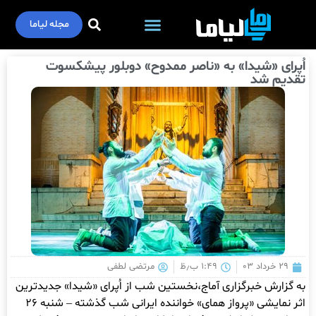
مجله لیاما
اُپرای «شیدا» به «ناصر ممدوح» دوبلور پیشکسوت
تقدیم شد
۲۹ خرداد ۰۳
۱:۴۹ ب٫ظ
مرتضی لطفی
به گزارش خبرگزاری آماج،نخستین شب از اُپرای «شیدا» جدیدترین
اثر نمایشی «پرواز همای» خواننده ایرانی شب گذشته – شنبه ۲۶