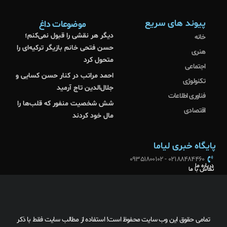
پیوند های سریع
موضوعات داغ
دیگر هر نقشی را قبول نمی‌کنم؛
خانه
حسن فتحی خانم بازیگر ترکیه‌ای را
هنری
متحول کرد
اجتماعی
احمد مراتب در کنار حسن کسایی و
تکنولوژی
جلال‌الدین تاج آرمید
فناوری اطلاعات
شش شخصیت منفور که قلب‌ها را
اقتصادی
مال خود کردند
پایگاه خبری لیاما
02188484460 - 09351800102
درباره ما
تماس با ما
تمامی حقوق این وب سایت محفوظ است! استفاده از مطالب سایت فقط با ذکر