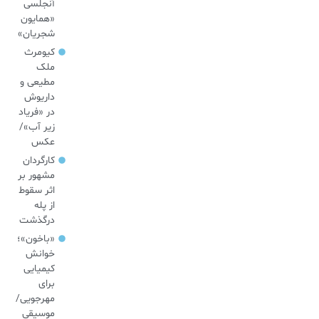
آنجلسی
«همایون
شجریان»
کیومرث
ملک
مطیعی و
داریوش
در «فریاد
زیر آب»/
عکس
کارگردان
مشهور بر
اثر سقوط
از پله
درگذشت
«باخون»‌؛
خوانش
کیمیایی
برای
مهرجویی/
موسیقی