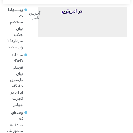
پیشنهادا
آخرین
ت
اخبار
محتشم
برای
جذب
سرمایه‌گذا
ران جدید
سامانه
B2B؛
فرصتی
برای
بازسازی
جایگاه
ایران در
تجارت
جهانی
وعده‌ای
که
صادقانه
محقق شد