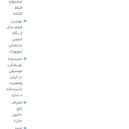
جشنواره
فیلم
کلکته
بهترین
فیلم سال
از نگاه
انجمن
منتقدان
نیویورک
حمیدرضا
نوربخش:
موسیقی
در ایران
وضعیت
تثبیت‌شد
ه ندارد
اعتراف
تلخ
«التون
جان»
احمد