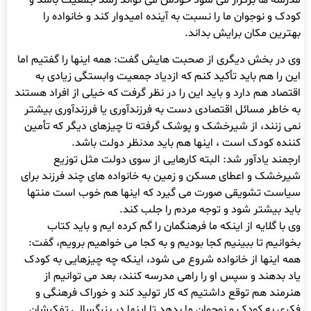
مدرسه ها برگزار می شود خودش می تواند رشد جمعیت باشد و
کودک و نوجوان ما را نسبت به آینده امیدوار کند و خانواده را
بهترین مکان برایش بداند.
وی در بخش دیگری از صحبت هایش گفت: همه اینها را گفتیم اما
این را هم باید تأکید کنم که ازدیاد جمعیت وابستگی زیادی به
اقتصاد هم دارد و باید این را در نظر گرفت که خیلی از افراد هستند
به خاطر مسائل اقتصادی دست به فرزندآوری یا فرزندآوری بیشتر
نمی زنند، از شیرخشک و پوشک گرفته تا چیزهای دیگر که تأمین
کننده کودک است ، اینها هم باید مدنظر دولت باشد.
ارجمند یادآور شد: البته کارهایی از سوی دولت مثل توزیع
شیرخشک و اعطای مسکن و زمین به خانواده های چند فرزند برای
سیاست تشویقی صورت می گیرد که اینها هم خوب است منتها
باید بیشتر شود و توجه مردم را جلب کند.
وی با گلایه از اینکه ما فرهنگمان را گم کرده ایم و باید کتاب
بخوانیم تا ببینیم کجا بودیم و به کجا می خواهیم برویم، گفت:
همه اینها از خانواده شروع می شود، اینکه چه چیزهایی به کودک
یاد بدهند و سپس او را راهی مدرسه کنند، بعد می توانیم از
هنرمند هم توقع داشتیم که کار تولید کند و خوراک فرهنگی و
فکری به کودک و نوجوان ما بدهد تا اینها در بزرگسالی تفکرشان