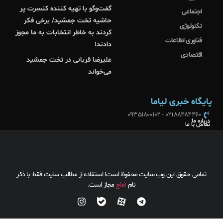
گفت‌وگو با تهیه کننده کنسرت پر
اجتماعی
حاشیه تخت جمشید/ برخی فکر
تکنولوژی
کردند به خاطر انتخابات به ما مجوز
فناوری اطلاعات
دادند!
اقتصادی
علیرضا قربانی در تخت جمشید
می‌خواند
پایگاه خبری لیاما
02188484460 - 09351800102
درباره ما
تماس با ما
تمامی حقوق این وب سایت محفوظ است! استفاده از مطالب سایت فقط با ذکر
نام
آماج
مجاز است.