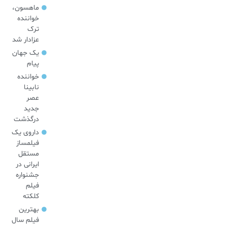
ماهسون،
خواننده
ترک
عزادار شد
یک جهان
پیام
خواننده
نابینا
عصر
جدید
درگذشت
داروی یک
فیلمساز
مستقل
ایرانی در
جشنواره
فیلم
کلکته
بهترین
فیلم سال