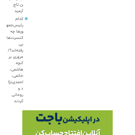
ن تاج
آرمید
کدام
رئیس‌جمه
ورها چه
کنسرت‌ها
یی
رفته‌اند؟/
مروری بر
آنچه
هاشمی،
خاتمی،
احمدی‌نژا
د و
روحانی
کردند