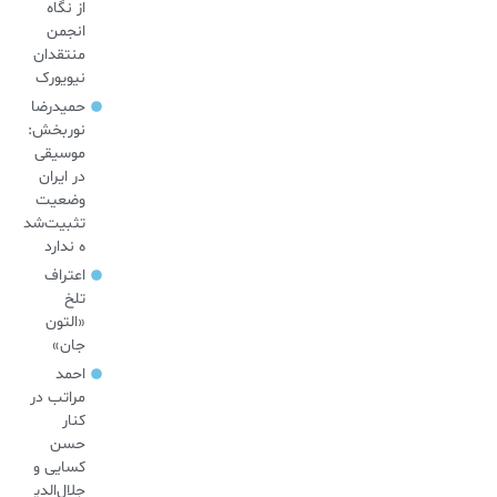
از نگاه
انجمن
منتقدان
نیویورک
حمیدرضا
نوربخش:
موسیقی
در ایران
وضعیت
تثبیت‌شد
ه ندارد
اعتراف
تلخ
«التون
جان»
احمد
مراتب در
کنار
حسن
کسایی و
جلال‌الدی