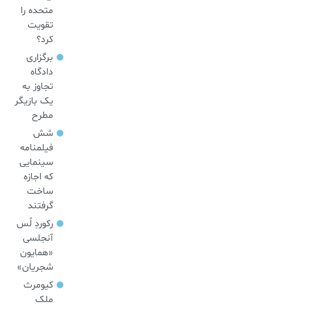
متحده را
تقویت
کرد؟
برگزاری
دادگاه
تجاوز به
یک بازیگر
مطرح
شش
فیلمنامه
سینمایی
که اجازه
ساخت
گرفتند
رکوردِ لُس
آنجلسی
«همایون
شجریان»
کیومرث
ملک