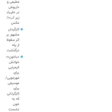
مطیعی و
داریوش
در «فریاد
زیر آب»/
عکس
کارگردان
مشهور بر
اثر سقوط
از پله
درگذشت
«باخون»‌؛
خوانش
کیمیایی
برای
مهرجویی/
موسیقی
برای
کارگردانی
که به
خون
نشست