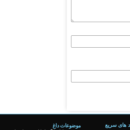
د های سریع
موضوعات داغ