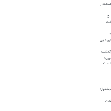
تحده را
طرح
اخت
»
یاد زیر
درگذشت
ویی/
نشست
جشنواره
دان