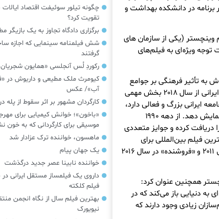
ر برنامه در دانشکده بهداشت و
چگونه تیلور سوئیفت اقتصاد ایالات م
تقویت کرد؟
برگزاری دادگاه تجاوز به یک بازیگر م
یلم وینچستر (یکی از سازمان های
شش فیلمنامه سینمایی که اجازه س
توجه ویژه‌ای به فیلم‌های
گرفتند
رکوردِ لُس آنجلسی «همایون شجریان
کیومرث ملک مطیعی و داریوش در «فر
اش به تأثیر فرهنگی بر جوامع
آب»/ عکس
جشنواره‌های کوچک فیلم می‌پردازد، گفت: «فیلم‌های ایرانی از سال ۲۰۱۸ بخش مهمی
کارگردان مشهور بر اثر سقوط از پله 
معه ایرانی بزرگ و فعالی دارد،
«باخون»‌؛ خوانش کیمیایی برای مهرج
بنابراین فکر کردیم. شهر باید برخی از این فیلم ها را نمایش دهد. از دهه ۱۹۹۰
موسیقی برای کارگردانی که به خون 
ا دریافت کرده و جوایز متعددی
ماهسون، خواننده ترک عزادار شد
رین فیلم بین‌المللی برای
یک جهان پیام
فیلم‌های ساخته اصغر فرهادی شامل «جدایی» در سال ۲۰۱۱ و «فروشنده» در سال ۲۰۱۶
خواننده نابینا عصر جدید درگذشت
داروی یک فیلمساز مستقل ایرانی در 
چستر همچنین عنوان کرد:
فیلم کلکته
 به دنیایی باز می‌کند که در
بهترین فیلم سال از نگاه انجمن منتق
‌سازان زیادی وجود دارند که
نیویورک