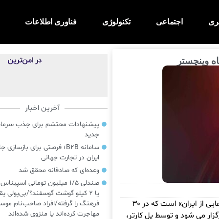
ری
اجتماعی
تکنولوژی
فناوری اطلاعات
اه وینچستر
آخرین اخبار
پیشنهادات محتشم برای جذب سرمایه‌
جدید
سامانه B2B؛ فرصتی برای بازسازی ج
ایران در تجارت جهانی
وعده‌ای که صادقانه محقق شد
صندلی ۱/۵ میلیون تومانی اسپینا
یا ۲ کیلو گوشت گوسفند؟/بی‌پولی یق
به گزارش خبرگزاری آماج، عنوان این جشنواره «زمزمه‌هایی از ایران» است که در ۳۰
فرهنگ را گرفته/افراد صاحب‌نام موسی
مهاجرت کرده‌اند یا منزوی شده‌اند
گزار می شود و توسط پل کارتر،