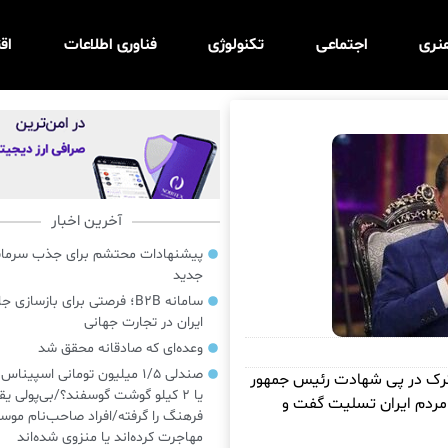
نری
اجتماعی
تکنولوژی
فناوری اطلاعات
اق
آخرین اخبار
پیشنهادات محتشم برای جذب سرمایه‌
جدید
سامانه B2B؛ فرصتی برای بازسازی ج
ایران در تجارت جهانی
وعده‌ای که صادقانه محقق شد
صندلی ۱/۵ میلیون تومانی اسپینا
ه ترک در پی شهادت رئیس جمهور
یا ۲ کیلو گوشت گوسفند؟/بی‌پولی یق
 مردم ایران تسلیت گفت و
فرهنگ را گرفته/افراد صاحب‌نام موسی
مهاجرت کرده‌اند یا منزوی شده‌اند