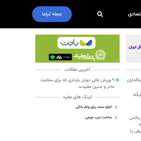
تصادی
مجله لیاما
آخرین مقالات
گذاران
۹ ورزش عالی دوران بارداری که برای سلامت
مادر و جنین مفیدند
ایگاه
لینک های مفید
اجاره سند برای وام بانکی
س پالاس
ساخت درب چرمی
ه
قی یا