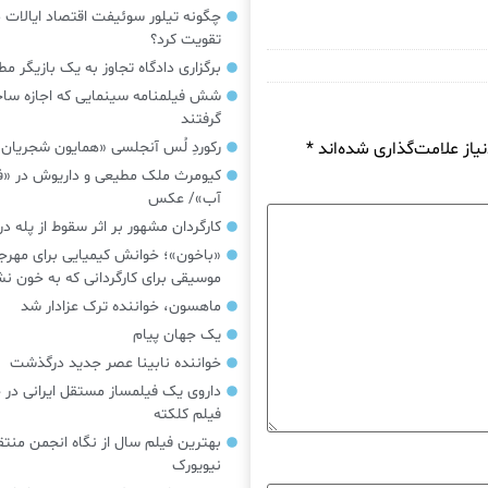
چگونه تیلور سوئیفت اقتصاد ایالات م
تقویت کرد؟
برگزاری دادگاه تجاوز به یک بازیگر م
شش فیلمنامه سینمایی که اجازه س
گرفتند
از علامت‌گذاری شده‌اند
*
رکوردِ لُس آنجلسی «همایون شجریان
کیومرث ملک مطیعی و داریوش در «فر
آب»/ عکس
کارگردان مشهور بر اثر سقوط از پله 
«باخون»‌؛ خوانش کیمیایی برای مهرج
موسیقی برای کارگردانی که به خون 
ماهسون، خواننده ترک عزادار شد
یک جهان پیام
خواننده نابینا عصر جدید درگذشت
داروی یک فیلمساز مستقل ایرانی در 
فیلم کلکته
بهترین فیلم سال از نگاه انجمن منتق
نیویورک