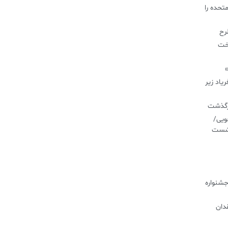
تحده را
طرح
اخت
»
یاد زیر
درگذشت
ویی/
نشست
جشنواره
دان