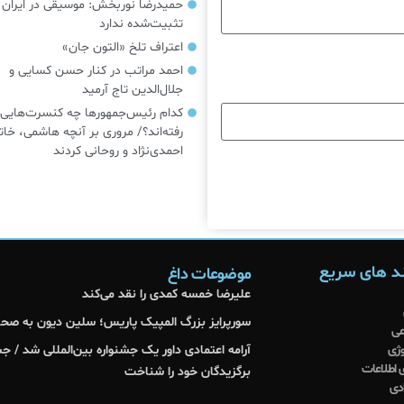
حمیدرضا نوربخش: موسیقی در ایرا
تثبیت‌شده ندارد
اعتراف تلخ «التون جان»
احمد مراتب در کنار حسن کسایی و
جلال‌الدین تاج آرمید
کدام رئیس‌جمهورها چه کنسرت‌هایی
رفته‌اند؟/ مروری بر آنچه هاشمی، خات
احمدی‌نژاد و روحانی کردند
د های سریع
موضوعات داغ
علیرضا خمسه کمدی را نقد می‌کند
سورپرایز بزرگ المپیک پاریس؛ سلین دیون به صحنه
عی
وژی
آرامه اعتمادی داور یک جشنواره بین‌المللی شد / ج
 اطلاعات
برگزیدگان خود را شناخت
دی