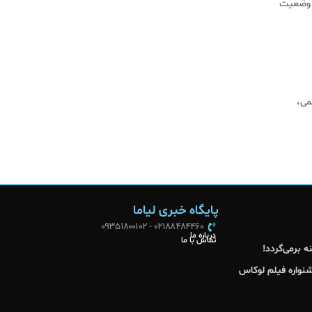
ن وضعیت
می،
پایگاه خبری لیاما
02188484460 - 09351800102
درباره ما
تماس با ما
 برمی‌گردد!
شنواره فیلم لوکاس