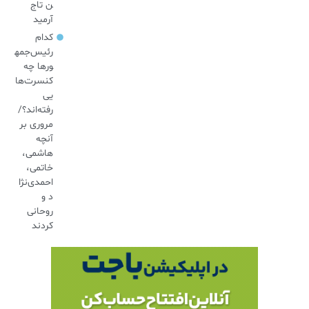
ن تاج
آرمید
کدام
رئیس‌جمه
ورها چه
کنسرت‌ها
یی
رفته‌اند؟/
مروری بر
آنچه
هاشمی،
خاتمی،
احمدی‌نژا
د و
روحانی
کردند