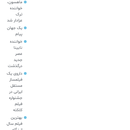
ماهسون،
خواننده
ترک
عزادار شد
یک جهان
پیام
خواننده
نابینا
عصر
جدید
درگذشت
داروی یک
فیلمساز
مستقل
ایرانی در
جشنواره
فیلم
کلکته
بهترین
فیلم سال
از نگاه