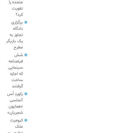
متحده را
تقویت
کرد؟
برگزاری
دادگاه
تجاوز به
یک بازیگر
مطرح
شش
فیلمنامه
سینمایی
که اجازه
ساخت
گرفتند
رکوردِ لُس
آنجلسی
«همایون
شجریان»
کیومرث
ملک
مطیعی و