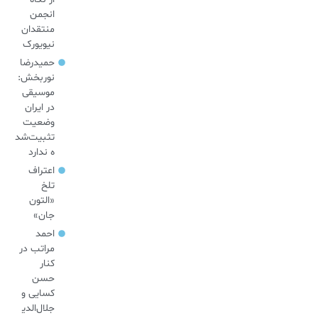
انجمن
منتقدان
نیویورک
حمیدرضا
نوربخش:
موسیقی
در ایران
وضعیت
تثبیت‌شد
ه ندارد
اعتراف
تلخ
«التون
جان»
احمد
مراتب در
کنار
حسن
کسایی و
جلال‌الدی