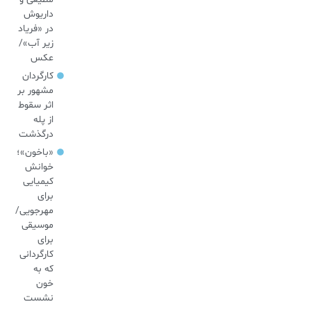
داریوش
در «فریاد
زیر آب»/
عکس
کارگردان
مشهور بر
اثر سقوط
از پله
درگذشت
«باخون»‌؛
خوانش
کیمیایی
برای
مهرجویی/
موسیقی
برای
کارگردانی
که به
خون
نشست