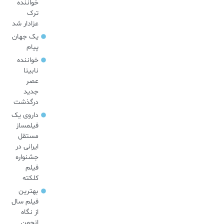
خواننده
ترک
عزادار شد
یک جهان
پیام
خواننده
نابینا
عصر
جدید
درگذشت
داروی یک
فیلمساز
مستقل
ایرانی در
جشنواره
فیلم
کلکته
بهترین
فیلم سال
از نگاه
انجمن