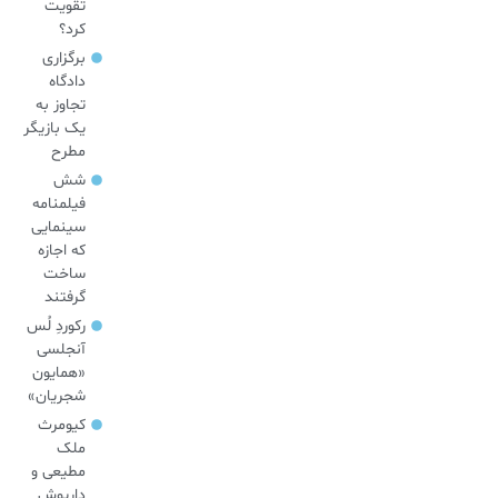
تقویت
کرد؟
برگزاری
دادگاه
تجاوز به
یک بازیگر
مطرح
شش
فیلمنامه
سینمایی
که اجازه
ساخت
گرفتند
رکوردِ لُس
آنجلسی
«همایون
شجریان»
کیومرث
ملک
مطیعی و
داریوش