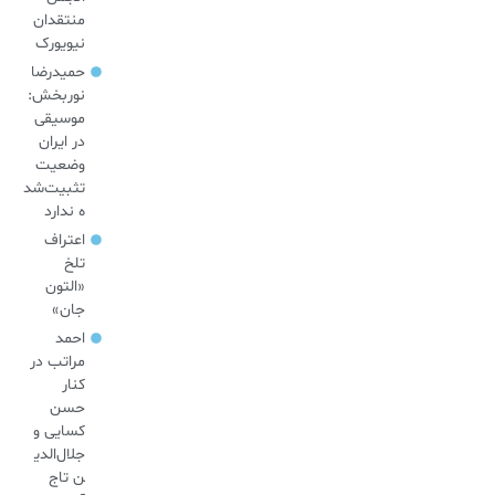
منتقدان
نیویورک
حمیدرضا
نوربخش:
موسیقی
در ایران
وضعیت
تثبیت‌شد
ه ندارد
اعتراف
تلخ
«التون
جان»
احمد
مراتب در
کنار
حسن
کسایی و
جلال‌الدی
ن تاج