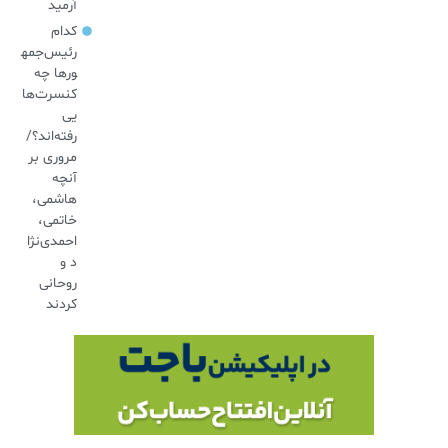
آرمید
کدام
رئیس‌جمه
ورها چه
کنسرت‌ها
یی
رفته‌اند؟/
مروری بر
آنچه
هاشمی،
خاتمی،
احمدی‌نژا
د و
روحانی
کردند