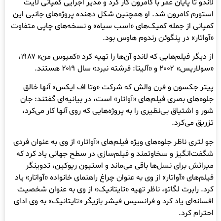
لاندو تا پایان عمر با کامرون کار کرد و مدیر اجرایی کمپانی لایت
استورم کامرون شد. او همچنین شکل دهنده پروژه‌های جانبی این
کمپانی از جمله کمیک‌های «اسب سیاه» و نسخه‌های چاپی متفاوت
«آواتار» در پنگوئن رندوم هاوس بود.
از دیگر فیلم‌هایی که لاندو آن‌ها را تهیه کرد «کمپوس من» ۱۹۸۷،
«سولاریس» ۲۰۰۲ و «آلیتا: فرشته نبرد» سال ۲۰۱۹ هستند.
پیتر جکسون و فرن والش که شرکت «وتا اف ایکس» آنها خالق
جلوه‌های بصری فیلم‌های «آواتار» است، در بیانیه‌ای گفتند: جان
شور و اشتیاق بی‌نظیری را به پروژه‌هایی که روی آنها کار می‌کرد،
تزریق می‌کرد.
جو لتری ناظر جلوه‌های ویژه فیلم‌های «آواتار» از وی به عنوان فردی
شگفت‌انگیز و سخاوتمند و فیلم‌سازی در سطح جهانی یاد کرد که
میراثش برای نسل‌ها باقی می‌ماند و استیون ریوکین، تدوینگر
فیلم‌های «آواتار» از وی به عنوان چراغ راهنمای خانواده «آواتار» یاد
کرد. رابرت لگاتو، ناظر تهیه «تایتانیک» از وی به عنوان شخصیت
افسانه‌ای یاد کرد و فرانسیس فیشر بازیگر «تایتانیک» به وی ادای
احترام کرد.