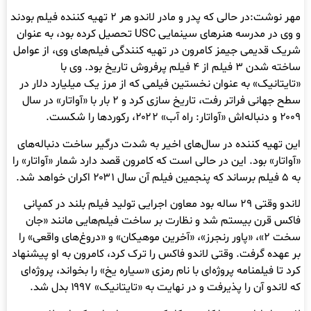
مهر نوشت:در حالی که پدر و مادر لاندو هر ۲ تهیه کننده فیلم بودند
و وی در مدرسه هنرهای سینمایی USC تحصیل کرده بود، به عنوان
شریک قدیمی جیمز کامرون در تهیه کنندگی فیلم‌های وی، از عوامل
ساخته شدن ۳ فیلم از ۴ فیلم پرفروش تاریخ بود. وی با
«تایتانیک» به عنوان نخستین فیلمی که از مرز یک میلیارد دلار در
سطح جهانی فراتر رفت، تاریخ سازی کرد و ۲ بار با «آواتار» در سال
۲۰۰۹ و دنباله‌اش «آواتار: راه آب» ۲۰۲۲، رکوردها را شکست.
این تهیه کننده در سال‌های اخیر به شدت درگیر ساخت دنباله‌های
«آواتار» بود. این در حالی است که کامرون قصد دارد شمار «آواتار» را
به ۵ فیلم برساند که پنجمین فیلم آن سال ۲۰۳۱ اکران خواهد شد.
لاندو وقتی ۲۹ ساله بود معاون اجرایی تولید فیلم بلند در کمپانی
فاکس قرن بیستم شد و نظارت بر ساخت فیلم‌هایی مانند «جان
سخت ۲»، «پاور رنجرز»، «آخرین موهیکان» و «دروغ‌های واقعی» را
بر عهده گرفت. وقتی لاندو فاکس را ترک کرد، کامرون به او پیشنهاد
کرد تا فیلمنامه پروژه‌ای با نام رمزی «سیاره یخ» را بخواند، پروژه‌ای
که لاندو آن را پذیرفت و در نهایت به «تایتانیک» ۱۹۹۷ بدل شد.