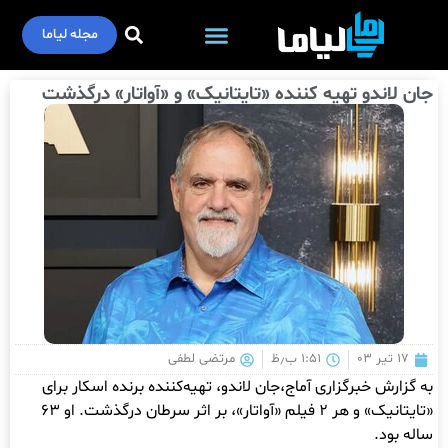
مجله لیاما
جان لاندو تهیه کننده «تایتانیک» و «آواتار» درگذشت
۱۷ تیر ۰۳
۱:۵۱ ب٫ظ
مرتضی لطفی
به گزارش خبرگزاری آماج،جان لاندو، تهیه‌کننده برنده اسکار برای
«تایتانیک» و هر ۲ فیلم «آواتار»، بر اثر سرطان درگذشت. او ۶۳
ساله بود.