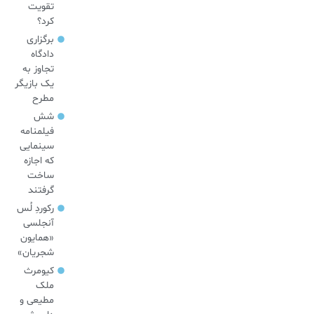
تقویت
کرد؟
برگزاری
دادگاه
تجاوز به
یک بازیگر
مطرح
شش
فیلمنامه
سینمایی
که اجازه
ساخت
گرفتند
رکوردِ لُس
آنجلسی
«همایون
شجریان»
کیومرث
ملک
مطیعی و