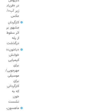
داریوش
در «فریاد
زیر آب»/
عکس
کارگردان
مشهور بر
اثر سقوط
از پله
درگذشت
«باخون»‌؛
خوانش
کیمیایی
برای
مهرجویی/
موسیقی
برای
کارگردانی
که به
خون
نشست
ماهسون،