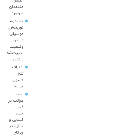
انجمن
منتقدان
نیویورک
حمیدرضا
نوربخش:
موسیقی
در ایران
وضعیت
تثبیت‌شد
ه ندارد
اعتراف
تلخ
«التون
جان»
احمد
مراتب در
کنار
حسن
کسایی و
جلال‌الدی
ن تاج