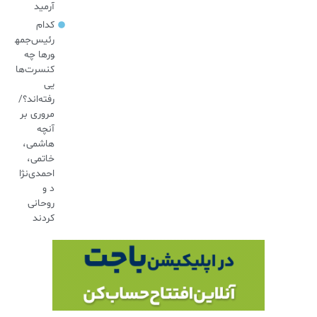
آرمید
کدام
رئیس‌جمه
ورها چه
کنسرت‌ها
یی
رفته‌اند؟/
مروری بر
آنچه
هاشمی،
خاتمی،
احمدی‌نژا
د و
روحانی
کردند