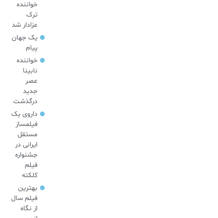
خواننده
ترک
عزادار شد
یک جهان
پیام
خواننده
نابینا
عصر
جدید
درگذشت
داروی یک
فیلمساز
مستقل
ایرانی در
جشنواره
فیلم
کلکته
بهترین
فیلم سال
از نگاه