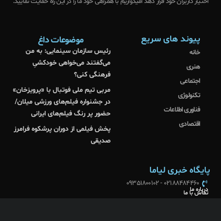
اختیار کاربران خود قرار دهد امیدواریم با همراهی خود ما را در این راه حمایت نمایید.
پیوند های سریع
موضوعات داغ
رئیس سازمان سینمایی: به من
خانه
می‌گفتند می‌خواهی خودکشیِ
هنری
فرهنگی کنی؟
اجتماعی
مربی تیم ملی فوتبال با «پرویزخان»
تکنولوژی
در جشنواره فیلم‌های ورزشی میلان/
فناوری اطلاعات
حضور پر رنگ فیلم‌های ایرانی
اقتصادی
پخش فیلمی از دوران پرشکوه فرامرز
صدیقی
پایگاه خبری لیاما
02188484460 - 09351800102
درباره ما
تماس با ما