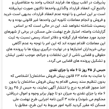
پذیرفت در اغلب پروژه ها، فرایند انتخاب واحد به متقاضیان و
بالتبع آن، انعقاد قرارداد واگذاری واحدها تاکنون صورت نپذیرفته
است بر این اساس و با توجه عدم انعقاد قرارداد، بدیهی است خرید
و فروش و انجام معاملات ثانویه این واحدها غیر قانونی بوده و به
رسمیت شناخته نخواهد شد. این در حالی است که بر اساس
گزارشات واصله، امتیاز طرح نهضت ملی مسکن در برخی از شهرهای
جدید مورد معامله قرار گرفته و دفاتر اسناد رسمی نسبت به ثبت
این معاملات اقدام نموده اند که این امر با توجه به عدم آگاهی
برخی خریداران امتیازها و در نهایت درگیری پروژه ها با پرونده های
حقوقی و قضایی ناشی از این تخلفات و جرائم، موجب تضرر ایشان
و تشکیل پرونده های قضایی می گردد.
حبس از ۴۵ روز تا ۶ ماه یا جزای نقدی
با عنایت به ماده ۲۳ قانون پیش فروش ساختمان( اشخاصی که
بدون تنظیم سند رسمی اقدام به پیش فروش ساختمان یا بدون
اخذ مجوز اقدام به درج یا انتشار آگهی نمایند، به حبس از ۴۵ روز تا
۶ ماه یا جزای نقدی به میزان دو تا چهار برابر وجوه و اموال دریافتی
محکوم می شوند) و ماده ۳ آئین نامه اجرایی طرح نهضت ملی
مسکن که مقرر گردید کلیه امور مربوط به این طرح، مطابق با