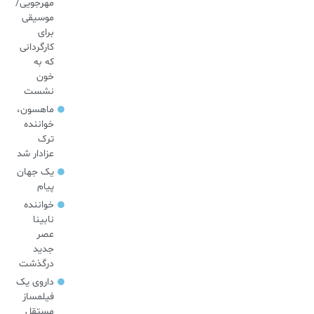
مهرجویی/
موسیقی
برای
کارگردانی
که به
خون
نشست
ماهسون،
خواننده
ترک
عزادار شد
یک جهان
پیام
خواننده
نابینا
عصر
جدید
درگذشت
داروی یک
فیلمساز
مستقل