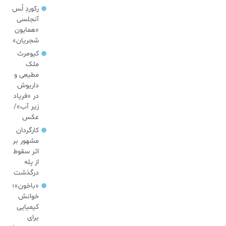
رکوردِ لُس
آنجلسی
«همایون
شجریان»
کیومرث
ملک
مطیعی و
داریوش
در «فریاد
زیر آب»/
عکس
کارگردان
مشهور بر
اثر سقوط
از پله
درگذشت
«باخون»‌؛
خوانش
کیمیایی
برای