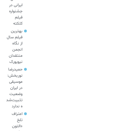
ایرانی در
جشنواره
فیلم
کلکته
بهترین
فیلم سال
از نگاه
انجمن
منتقدان
نیویورک
حمیدرضا
نوربخش:
موسیقی
در ایران
وضعیت
تثبیت‌شد
ه ندارد
اعتراف
تلخ
«التون