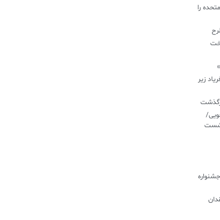
تحده را
طرح
اخت
»
یاد زیر
درگذشت
ویی/
نشست
جشنواره
دان