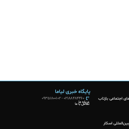
پایگاه خبری لیاما
02188484460 - 09351800102
ای اجتماعی بازتاب
درباره ما
تماس با ما
ن‌المللی اسکار