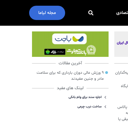
تصادی
مجله لیاما
آخرین مقالات
گذاران
۹ ورزش عالی دوران بارداری که برای سلامت
مادر و جنین مفیدند
ایگاه
لینک های مفید
اجاره سند برای وام بانکی
س پالاس
ساخت درب چرمی
ه
قی یا