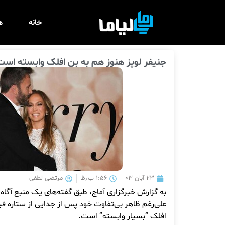
خانه
ه
جنیفر لوپز هنوز هم به بن افلک وابسته اس
۲۳ آبان ۰۳
۱:۵۶ ب٫ظ
مرتضی لطفی
افلک “بسیار وابسته” است.