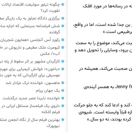
چگونه تیلور سوئیفت اقتصاد ایالات م
در رسانه‌ها در مورد افلک
تقویت کرد؟
برگزاری دادگاه تجاوز به یک بازیگر م
 بن جدا شده است، اما در واقع،
شش فیلمنامه سینمایی که اجازه س
 غیرطبیعی است.»
گرفتند
رکوردِ لُس آنجلسی «همایون شجریان
ت می‌کند، موضوع را به سمت
کیومرث ملک مطیعی و داریوش در «فر
بن برود، وسایلی را تحویل دهد و
آب»/ عکس
کارگردان مشهور بر اثر سقوط از پله 
ون صحبت می‌کند، همیشه در
«باخون»‌؛ خوانش کیمیایی برای مهرج
موسیقی برای کارگردانی که به خون 
ماهسون، خواننده ترک عزادار شد
این منبع گفت که وابستگی خواننده‌ی Jenny from the Block به همسر آینده‌ی
یک جهان پیام
خواننده نابینا عصر جدید درگذشت
ند و ادعا کند که به جلو حرکت
داروی یک فیلمساز مستقل ایرانی در 
ه قبلاً وابسته است. شیوه‌ی
فیلم کلکته
بهترین فیلم سال از نگاه انجمن منتق
نیویورک