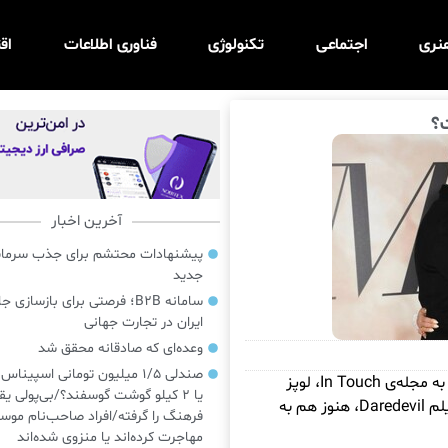
نری
اجتماعی
تکنولوژی
فناوری اطلاعات
اق
ت؟
آخرین اخبار
پیشنهادات محتشم برای جذب سرمایه‌
جدید
سامانه B2B؛ فرصتی برای بازسازی ج
ایران در تجارت جهانی
وعده‌ای که صادقانه محقق شد
صندلی ۱/۵ میلیون تومانی اسپینا
به گزارش خبرگزاری آماج، طبق گفته‌های یک منبع آگاه به مجله‌ی In Touch، لوپز
یا ۲ کیلو گوشت گوسفند؟/بی‌پولی یق
علی‌رغم ظاهر بی‌تفاوت خود پس از جدایی از ستاره فیلم Daredevil، هنوز هم به
فرهنگ را گرفته/افراد صاحب‌نام موسی
مهاجرت کرده‌اند یا منزوی شده‌اند