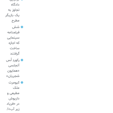
دادگاه
تجاوز به
یک بازیگر
مطرح
شش
فیلمنامه
سینمایی
که اجازه
ساخت
گرفتند
رکوردِ لُس
آنجلسی
«همایون
شجریان»
کیومرث
ملک
مطیعی و
داریوش
در «فریاد
زیر آب»/