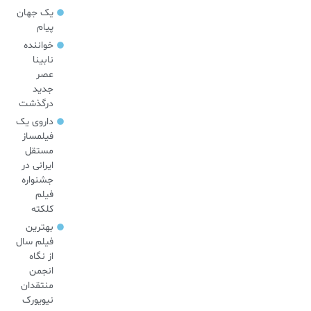
یک جهان
پیام
خواننده
نابینا
عصر
جدید
درگذشت
داروی یک
فیلمساز
مستقل
ایرانی در
جشنواره
فیلم
کلکته
بهترین
فیلم سال
از نگاه
انجمن
منتقدان
نیویورک