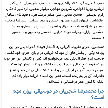
حمید قنبری، فرهاد فخرالدینی، محمد سعید شریفیان، علی‌اکبر
قربانی، پوریا اخواص، شروین مهاجر، نیلوفر محبی، اردشیر کامکار،
زکریا یوسفی، احسان عبایی، علی‌اصغر عربشاهی، وحید تاج، سامان
احتشامی، کیهان کلهر، همایون نصیری، پویا سرایی، علیرضا قربانی،
حسین علیزاده، بابک خضرائی، امین غفاری، پرواز همای، مجید
اخشابی، باران نیکراه، میلاد کیایی، محسن رجب‌پور و … حضور
داشتند.
همچنین اجرای علیرضا قربانی به افتخار فرهاد فخرالدینی در این
برنامه یکی از بخش‌های آن بود که قربانی در پایان اجرای خود گفت:
خدمت آقای فخرالدینی عذر می‌خواهم اگر کمی و کاستی در اجرا بود؛
چراکه فرصت چندانی برای تمرین نداشتیم و تنها دوبار توانستیم،
تمرین کنیم. آخرین اجرای من و استاد ۲۵ سال پیش بود و هنوز
خاطرات آن برایم زنده است. عمر این استاد فرزانه دراز باد؛ کما
اینکه تا کنون عمر درخشانی داشته‌اند.
چرا محمدرضا شجریان در موسیقی ایران مهم
است؟
صحبت‌های بابک خضرائی درباره اهمیت «محمدرضا شجریان» در