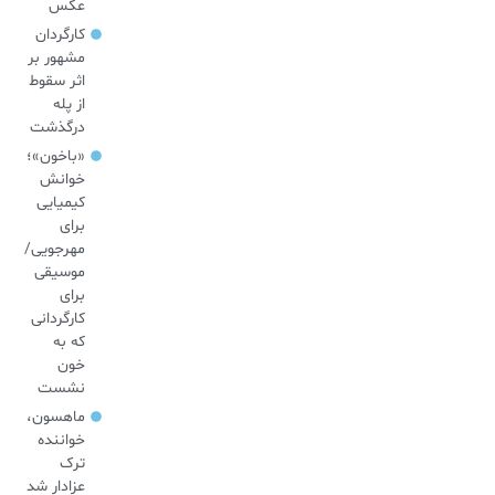
عکس
کارگردان
مشهور بر
اثر سقوط
از پله
درگذشت
«باخون»‌؛
خوانش
کیمیایی
برای
مهرجویی/
موسیقی
برای
کارگردانی
که به
خون
نشست
ماهسون،
خواننده
ترک
عزادار شد