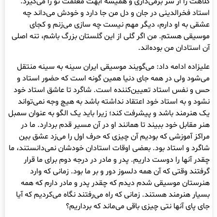
کلاهت را از سر برمی‌داری و همیشه ابهت معلمت تو را می‌گیرد.
استاد فخرالدینی در جان و دل من جا دارد و خودش می‌داند چه
عشقی به او دارم، دیگر مهم نیست چه سازی می‌زنم و کجای
موسیقی هستم. من اگر گلی از این گلستان بزرگ باشم، تنه اصلی
آن استادان من بوده‌اند.
علیزاده ادامه داد: می‌گویند موسیقی ایران سینه به سینه منتقل
می‌شود ولی در همه جای دنیا همین گونه است که حضور استاد و
حس و نفس استاد تعیین‌کننده است. شاگرد تا عاشق استاد خود
نشود و به استاد خود اعتقاد نداشته باشد به هیچ وجه نمی‌تواند
یک هنرمند باشد و پیشرفت کند؛ زیرا باید یک الگو به عنوان سمبل
هنر مقابل خود ببیند تا همانند او در آن مسیر قدم بردارد. ما در
مراکز آموزشی که بودیم آن چیزی که حرف اول را می‌زد عشق بین
شاگرد و استاد بود. بعضی اوقات استادان خودشان نمی‌دانستند، ما
چقدر آنها را دوست داریم. پدر و مادر در درجه دوم برای ما قرار
گرفتند وقتی که آن همه دلسوز دور و بر ما بود. زمانی که وارد
هنرستان موسیقی شدم دیدم که چقدر پدر و مادر دارم که همه
بسیار هنرمند هستند. زمانی که راه می‌رفتند نگاه می‌کردیم که آیا
جای پای آنها نتی چیزی باقی می‌ماند که برداریم؟