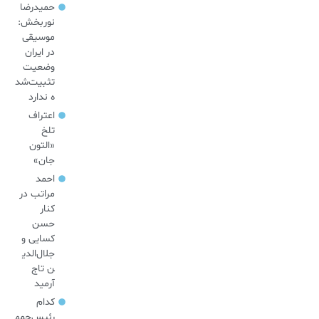
حمیدرضا
نوربخش:
موسیقی
در ایران
وضعیت
تثبیت‌شد
ه ندارد
اعتراف
تلخ
«التون
جان»
احمد
مراتب در
کنار
حسن
کسایی و
جلال‌الدی
ن تاج
آرمید
کدام
رئیس‌جمه