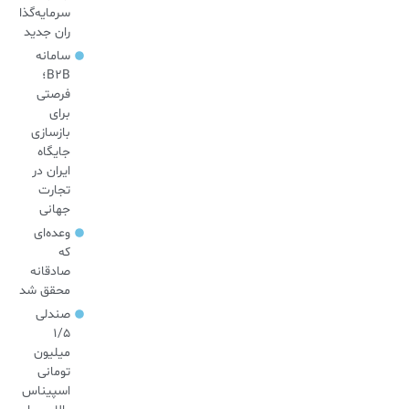
سرمایه‌گذا
ران جدید
سامانه
B2B؛
فرصتی
برای
بازسازی
جایگاه
ایران در
تجارت
جهانی
وعده‌ای
که
صادقانه
محقق شد
صندلی
۱/۵
میلیون
تومانی
اسپیناس