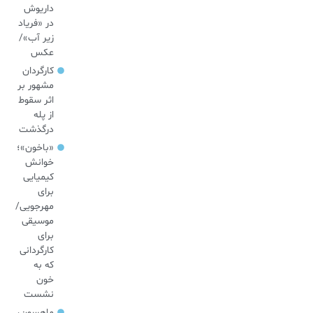
داریوش
در «فریاد
زیر آب»/
عکس
کارگردان
مشهور بر
اثر سقوط
از پله
درگذشت
«باخون»‌؛
خوانش
کیمیایی
برای
مهرجویی/
موسیقی
برای
کارگردانی
که به
خون
نشست
ماهسون،