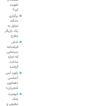
تقویت
کرد؟
برگزاری
دادگاه
تجاوز به
یک بازیگر
مطرح
شش
فیلمنامه
سینمایی
که اجازه
ساخت
گرفتند
رکوردِ لُس
آنجلسی
«همایون
شجریان»
کیومرث
ملک
مطیعی و