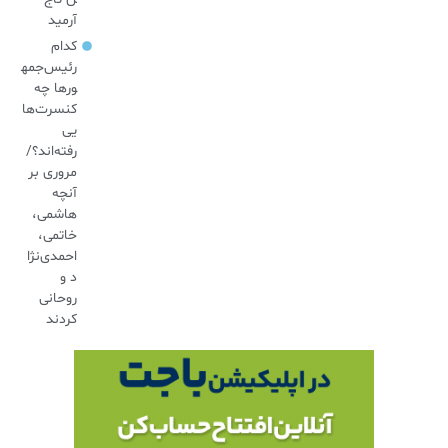
آرمید
کدام
رئیس‌جمه
ورها چه
کنسرت‌ها
یی
رفته‌اند؟/
مروری بر
آنچه
هاشمی،
خاتمی،
احمدی‌نژا
د و
روحانی
کردند