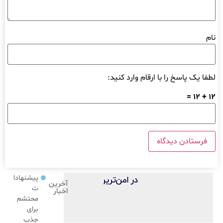
نام
لطفا یک پاسخ را با ارقام وارد کنید:
12 + 12 =
پیشنهادا
آخرین
ت
اخبار
محتشم
برای
جذب