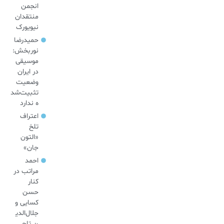
انجمن
منتقدان
نیویورک
حمیدرضا
نوربخش:
موسیقی
در ایران
وضعیت
تثبیت‌شد
ه ندارد
اعتراف
تلخ
«التون
جان»
احمد
مراتب در
کنار
حسن
کسایی و
جلال‌الدی
ن تاج