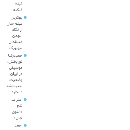
فیلم
کلکته
بهترین
فیلم سال
از نگاه
انجمن
منتقدان
نیویورک
حمیدرضا
نوربخش:
موسیقی
در ایران
وضعیت
تثبیت‌شد
ه ندارد
اعتراف
تلخ
«التون
جان»
احمد