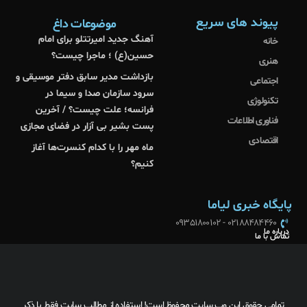
پیوند های سریع
موضوعات داغ
آهنگ جدید امیرتتلو برای امام
خانه
حسین(ع) ؛ ماجرا چیست؟
هنری
بازداشت مدیر سابق دفتر موسیقی و
اجتماعی
سرود سازمان صدا و سیما در
تکنولوژی
فرانسه؛‌ علت چیست؟ / آخرین
فناوری اطلاعات
پست بشیر بی آزار در فضای مجازی
اقتصادی
ماه مهر را با کدام کنسرت‌ها آغاز
کنیم؟
پایگاه خبری لیاما
02188484460 - 09351800102
درباره ما
تماس با ما
تمامی حقوق این وب سایت محفوظ است! استفاده از مطالب سایت فقط با ذکر