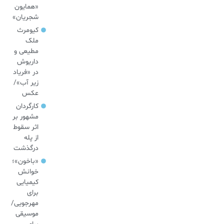
«همایون
شجریان»
کیومرث
ملک
مطیعی و
داریوش
در «فریاد
زیر آب»/
عکس
کارگردان
مشهور بر
اثر سقوط
از پله
درگذشت
«باخون»‌؛
خوانش
کیمیایی
برای
مهرجویی/
موسیقی