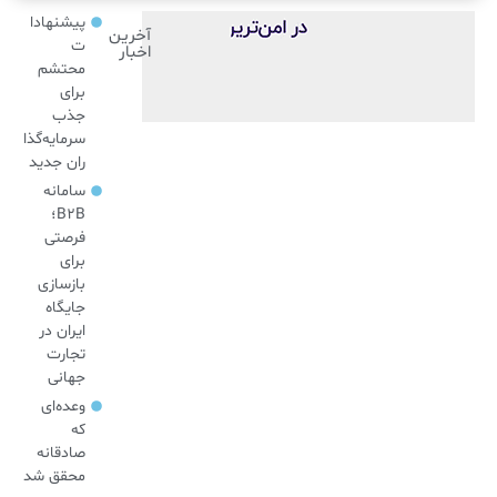
پیشنهادا
آخرین
ت
اخبار
محتشم
برای
جذب
سرمایه‌گذا
ران جدید
سامانه
B2B؛
فرصتی
برای
بازسازی
جایگاه
ایران در
تجارت
جهانی
وعده‌ای
که
صادقانه
محقق شد