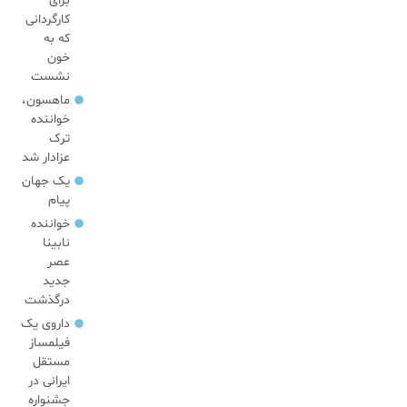
برای
کارگردانی
که به
خون
نشست
ماهسون،
خواننده
ترک
عزادار شد
یک جهان
پیام
خواننده
نابینا
عصر
جدید
درگذشت
داروی یک
فیلمساز
مستقل
ایرانی در
جشنواره