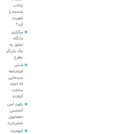
ایالات
متحده را
تقویت
کرد؟
برگزاری
دادگاه
تجاوز به
یک بازیگر
مطرح
شش
فیلمنامه
سینمایی
که اجازه
ساخت
گرفتند
رکوردِ لُس
آنجلسی
«همایون
شجریان»
کیومرث