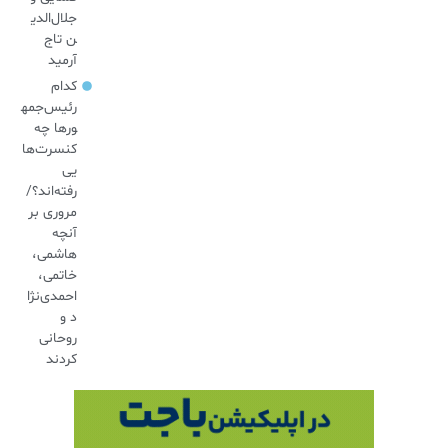
جلال‌الدی
ن تاج
آرمید
کدام
رئیس‌جمه
ورها چه
کنسرت‌ها
یی
رفته‌اند؟/
مروری بر
آنچه
هاشمی،
خاتمی،
احمدی‌نژا
د و
روحانی
کردند