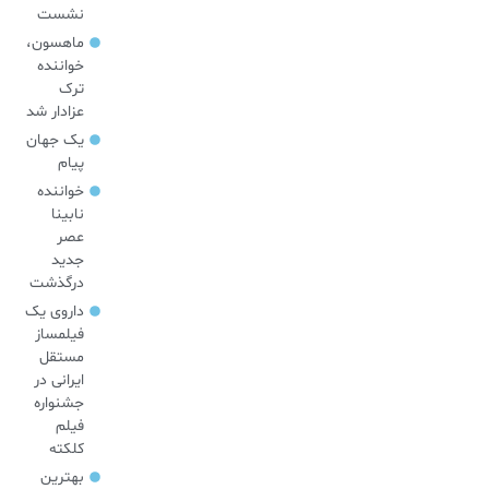
نشست
ماهسون،
خواننده
ترک
عزادار شد
یک جهان
پیام
خواننده
نابینا
عصر
جدید
درگذشت
داروی یک
فیلمساز
مستقل
ایرانی در
جشنواره
فیلم
کلکته
بهترین