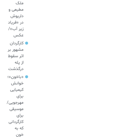
ملک
مطیعی و
داریوش
در «فریاد
زیر آب»/
عکس
کارگردان
مشهور بر
اثر سقوط
از پله
درگذشت
«باخون»‌؛
خوانش
کیمیایی
برای
مهرجویی/
موسیقی
برای
کارگردانی
که به
خون