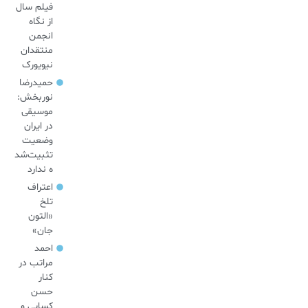
فیلم سال
از نگاه
انجمن
منتقدان
نیویورک
حمیدرضا
نوربخش:
موسیقی
در ایران
وضعیت
تثبیت‌شد
ه ندارد
اعتراف
تلخ
«التون
جان»
احمد
مراتب در
کنار
حسن
کسایی و