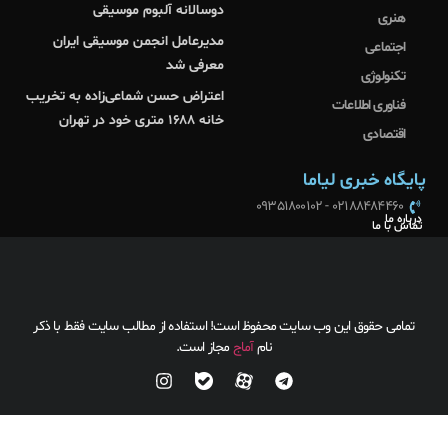
دوسالانه آلبوم موسیقی
هنری
مدیرعامل انجمن موسیقی ایران
اجتماعی
معرفی شد
تکنولوژی
اعتراض حسن شماعی‌زاده به تخریب
فناوری اطلاعات
خانه ۱۶۸۸ متری خود در تهران
اقتصادی
پایگاه خبری لیاما
02188484460 - 09351800102
درباره ما
تماس با ما
تمامی حقوق این وب سایت محفوظ است! استفاده از مطالب سایت فقط با ذکر
نام
آماج
مجاز است.