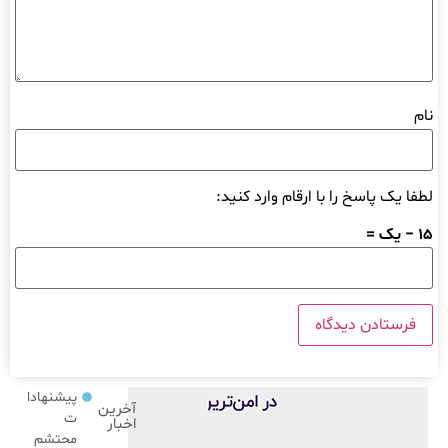
نام
لطفا یک پاسخ را با ارقام وارد کنید:
15 − یک =
پیشنهادا
آخرین
ت
اخبار
محتشم