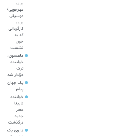
برای
مهرجویی/
موسیقی
برای
کارگردانی
که به
خون
نشست
ماهسون،
خواننده
ترک
عزادار شد
یک جهان
پیام
خواننده
نابینا
عصر
جدید
درگذشت
داروی یک