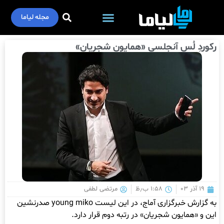
مجله لیاما
رکوردِ لُس آنجلسی «همایون شجریان»
۱۹ آذر ۰۳
۱:۵۸ ب٫ظ
مرتضی لطفی
به گزارش خبرگزاری آماج، در این لیست young miko صدرنشین
این و «همایون شجریان» در رتبه دوم قرار دارد.