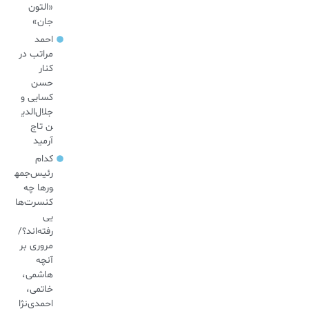
«التون
جان»
احمد
مراتب در
کنار
حسن
کسایی و
جلال‌الدی
ن تاج
آرمید
کدام
رئیس‌جمه
ورها چه
کنسرت‌ها
یی
رفته‌اند؟/
مروری بر
آنچه
هاشمی،
خاتمی،
احمدی‌نژا