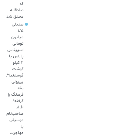
که
صادقانه
محقق شد
صندلی
۱/۵
میلیون
تومانی
اسپیناس
پالاس یا
۲ کیلو
گوشت
گوسفند؟/
بی‌پولی
یقه
فرهنگ را
گرفته/
افراد
صاحب‌نام
موسیقی
یا
مهاجرت