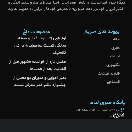
پایگاه خبری لیما
پیوسته در تلاش بوده آخرین اخبار دنیا را در هنر و سبک زندگی در
اختیار کاربران خود قرار دهد امیدواریم با همراهی خود ما را در این راه حمایت نمایید.
پیوند های سریع
موضوعات داغ
آواز قوی ژان لوک گدار و هفتاد
خانه
سالگی «هفت سامورایی» در کن
هنری
کلاسیک
اجتماعی
عکس تازه از خواننده مشهور قبل از
تکنولوژی
انقلاب، بعد از مدت‌ها
فناوری اطلاعات
دبیر اجرایی و مدیران دو بخش از
اقتصادی
جشنواره‌ تئاتر فجر معرفی شدند
پایگاه خبری لیاما
02188484460 - 09351800102
درباره ما
تماس با ما