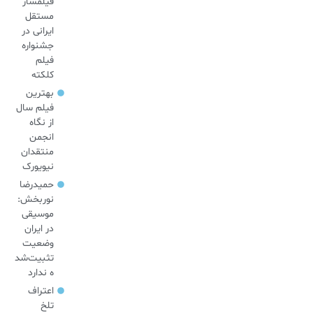
فیلمساز
مستقل
ایرانی در
جشنواره
فیلم
کلکته
بهترین
فیلم سال
از نگاه
انجمن
منتقدان
نیویورک
حمیدرضا
نوربخش:
موسیقی
در ایران
وضعیت
تثبیت‌شد
ه ندارد
اعتراف
تلخ