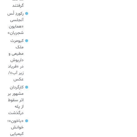
گرفتند
رکوردِ لُس
آنجلسی
«همایون
شجریان»
کیومرث
ملک
مطیعی و
داریوش
در «فریاد
زیر آب»/
عکس
کارگردان
مشهور بر
اثر سقوط
از پله
درگذشت
«باخون»‌؛
خوانش
کیمیایی