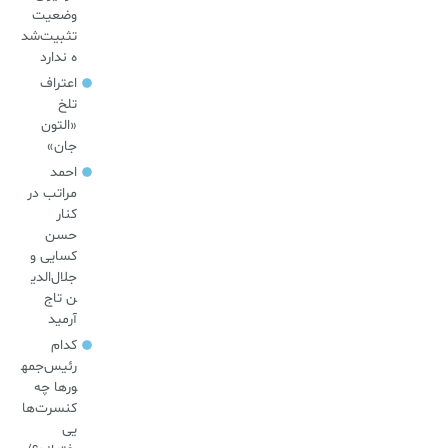
وضعیت
تثبیت‌شد
ه ندارد
اعتراف
تلخ
«التون
جان»
احمد
مراتب در
کنار
حسن
کسایی و
جلال‌الدی
ن تاج
آرمید
کدام
رئیس‌جمه
ورها چه
کنسرت‌ها
یی