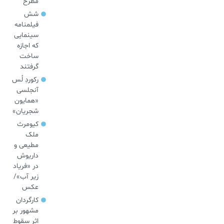
مطرح
شش
فیلمنامه
سینمایی
که اجازه
ساخت
گرفتند
رکوردِ لُس
آنجلسی
«همایون
شجریان»
کیومرث
ملک
مطیعی و
داریوش
در «فریاد
زیر آب»/
عکس
کارگردان
مشهور بر
اثر سقوط