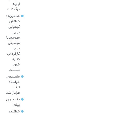
از پله
درگذشت
«باخون»‌؛
خوانش
کیمیایی
برای
مهرجویی/
موسیقی
برای
کارگردانی
که به
خون
نشست
ماهسون،
خواننده
ترک
عزادار شد
یک جهان
پیام
خواننده