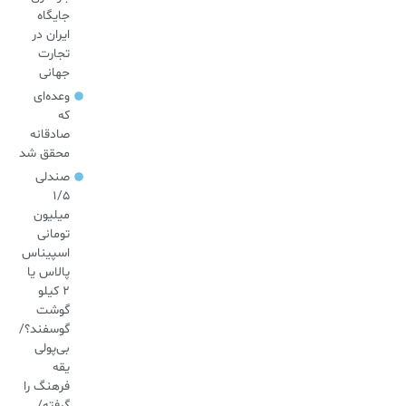
جایگاه
ایران در
تجارت
جهانی
وعده‌ای
که
صادقانه
محقق شد
صندلی
۱/۵
میلیون
تومانی
اسپیناس
پالاس یا
۲ کیلو
گوشت
گوسفند؟/
بی‌پولی
یقه
فرهنگ را
گرفته/