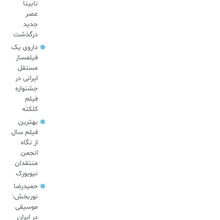
نابینا
عصر
جدید
درگذشت
داروی یک
فیلمساز
مستقل
ایرانی در
جشنواره
فیلم
کلکته
بهترین
فیلم سال
از نگاه
انجمن
منتقدان
نیویورک
حمیدرضا
نوربخش:
موسیقی
در ایران