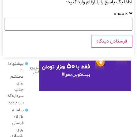
لطفا یک پاسخ را با ارقام وارد کنید:
3 × سه =
پیشنهادا
آخرین
ت
اخبار
محتشم
برای
جذب
سرمایه‌گذا
ران جدید
سامانه
B2B؛
فرصتی
برای
بازسازی