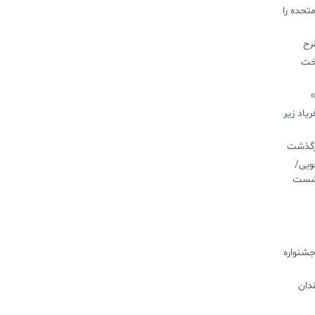
تحده را
طرح
اخت
»
یاد زیر
درگذشت
ویی/
نشست
جشنواره
دان