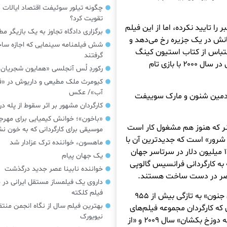
چگونه تیلور سوئیفت اقتصاد ایالات م
تقویت کرد؟
ا تایید نکرده، اما از این فیلم
برگزاری دادگاه تجاوز به یک بازیگر م
نش در یک جزیره رخ می‌دهد و
شش فیلمنامه سینمایی که اجازه س
میزری» راب راینر در سال ۱۹۹۰ که با اقتباس از کتاب استیون کینگ
گرفتند
ساخته شد و فیلم کلاسیک «دورافتاده» رابرت زمکیس در سال ۲۰۰۰ با بازی تام
رکوردِ لُس آنجلسی «همایون شجریان
کیومرث ملک مطیعی و داریوش در «فر
آب»/ عکس
ط دمین شنون و مارک سوییفت
کارگردان مشهور بر اثر سقوط از پله 
«باخون»‌؛ خوانش کیمیایی برای مهرج
ژانر که هنوز هم مشغول کار است
موسیقی برای کارگردانی که به خون 
شرور» است که جدیدترین آن با
ماهسون، خواننده ترک عزادار شد
عنوان «مرده شرور برمی‌خیزد» بهار گذشته بیش از ۱۴۷ میلیون دلار در سرتاسر جهان
یک جهان پیام
عه به کارگردانی فرانسیس گالوپی
خواننده نابینا عصر جدید درگذشت
حاضر در دست ساخت هستند.
داروی یک فیلمساز مستقل ایرانی در 
فیلم کلکته
به‌عنوان کارگردان ریمی با «دکتر استرنج در چند جهانی جنون» به تازگی بیش از ۹۵۵
بهترین فیلم سال از نگاه انجمن منتق
که کارگردان مجموعه فیلم‌های
نیویورک
«اسپایدرمن» است، برای فیلم های دیگری چون «مرا به دوزخ بکشان» سال ۲۰۰۹ و «از