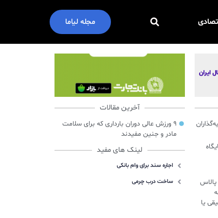
تصادی
مجله لیاما
آخرین مقالات
گذاران
۹ ورزش عالی دوران بارداری که برای سلامت
مادر و جنین مفیدند
ایگاه
لینک های مفید
اجاره سند برای وام بانکی
س پالاس
ساخت درب چرمی
ه
قی یا