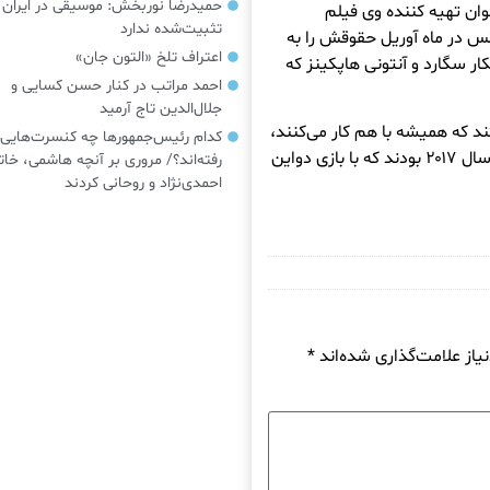
حمیدرضا نوربخش: موسیقی در ایرا
می شود. به عنوان تهیه کننده وی فیلم
تثبیت‌شده ندارد
س در ماه آوریل حقوقش را به
اعتراف تلخ «التون جان»
ار سگارد و آنتونی هاپکینز که
احمد مراتب در کنار حسن کسایی و
جلال‌الدین تاج آرمید
ده‌ای هستند که همیشه با هم کار می‌کنند،
کدام رئیس‌جمهورها چه کنسرت‌هایی
نویسنده فیلمنامه فیلم «بِی واچ» یا «گارد ساحلی» در سال ۲۰۱۷ بودند که با بازی دواین
رفته‌اند؟/ مروری بر آنچه هاشمی، خات
احمدی‌نژاد و روحانی کردند
از علامت‌گذاری شده‌اند
*