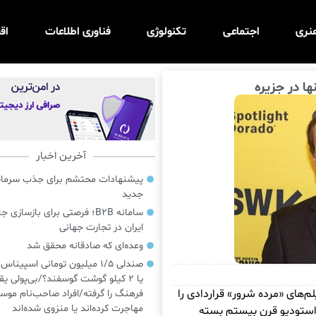
نری
اجتماعی
تکنولوژی
فناوری اطلاعات
اق
ا در جزیره
آخرین اخبار
پیشنهادات محتشم برای جذب سرمایه‌
جدید
سامانه B2B؛ فرصتی برای بازسازی ج
ایران در تجارت جهانی
وعده‌ای که صادقانه محقق شد
صندلی ۱/۵ میلیون تومانی اسپینا
یا ۲ کیلو گوشت گوسفند؟/بی‌پولی یق
م‌های «مرده شرور» قراردادی را
فرهنگ را گرفته/افراد صاحب‌نام موسی
مهاجرت کرده‌اند یا منزوی شده‌اند
ا استودیو قرن بیستم بسته