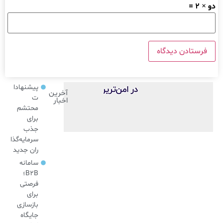
دو × 2 =
پیشنهادا
آخرین
ت
اخبار
محتشم
برای
جذب
سرمایه‌گذا
ران جدید
سامانه
B2B؛
فرصتی
برای
بازسازی
جایگاه