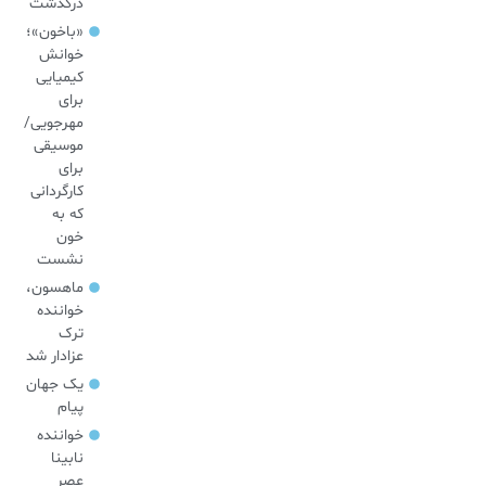
درگذشت
«باخون»‌؛
خوانش
کیمیایی
برای
مهرجویی/
موسیقی
برای
کارگردانی
که به
خون
نشست
ماهسون،
خواننده
ترک
عزادار شد
یک جهان
پیام
خواننده
نابینا
عصر