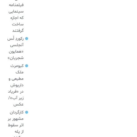
فیلمنامه
سینمایی
که اجازه
ساخت
گرفتند
رکوردِ لُس
آنجلسی
«همایون
شجریان»
کیومرث
ملک
مطیعی و
داریوش
در «فریاد
زیر آب»/
عکس
کارگردان
مشهور بر
اثر سقوط
از پله