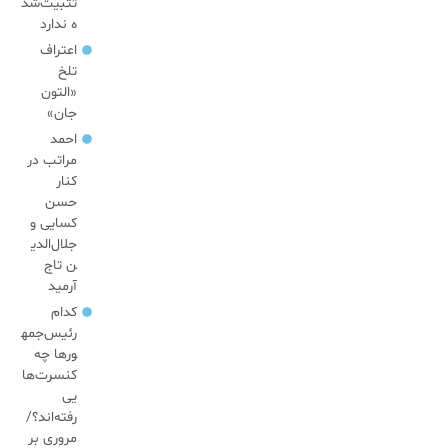
تثبیت‌شد
ه ندارد
اعتراف
تلخ
«التون
جان»
احمد
مراتب در
کنار
حسن
کسایی و
جلال‌الدی
ن تاج
آرمید
کدام
رئیس‌جمه
ورها چه
کنسرت‌ها
یی
رفته‌اند؟/
مروری بر