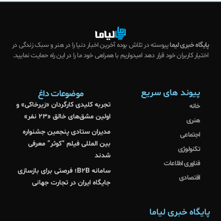
پایگاه خبری لیما
پیوسته در تلاش بوده آخرین اخبار دنیا را در هنر و سبک زندگی در
اختیار کاربران خود قرار دهد امیدواریم با همراهی خود ما را در این راه حمایت نمایید.
پیوند های سریع
موضوعات داغ
تجربه کلیدی کارگردان «زیرخاکی» و
خانه
اولین مشق‌های خالق «۲۳ نفر»
هنری
مدیران ستادی پنجمین جشنواره
اجتماعی
بین المللی فیلم “کوثر” معرفی
تکنولوژی
شدند
فناوری اطلاعات
سامانه B2B؛ فرصتی برای بازسازی
اقتصادی
جایگاه ایران در تجارت جهانی
پایگاه خبری لیاما