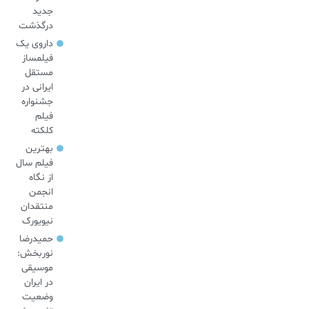
جدید
درگذشت
داروی یک
فیلمساز
مستقل
ایرانی در
جشنواره
فیلم
کلکته
بهترین
فیلم سال
از نگاه
انجمن
منتقدان
نیویورک
حمیدرضا
نوربخش:
موسیقی
در ایران
وضعیت