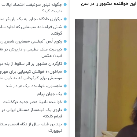
 تصویری از این خواننده مشهور را در سن
چگونه تیلور سوئیفت اقتصاد ایالات م
تقویت کرد؟
برگزاری دادگاه تجاوز به یک بازیگر م
شش فیلمنامه سینمایی که اجازه س
گرفتند
رکوردِ لُس آنجلسی «همایون شجریان
کیومرث ملک مطیعی و داریوش در «فر
آب»/ عکس
کارگردان مشهور بر اثر سقوط از پله 
«باخون»‌؛ خوانش کیمیایی برای مهرج
موسیقی برای کارگردانی که به خون 
ماهسون، خواننده ترک عزادار شد
یک جهان پیام
خواننده نابینا عصر جدید درگذشت
داروی یک فیلمساز مستقل ایرانی در 
فیلم کلکته
بهترین فیلم سال از نگاه انجمن منتق
نیویورک