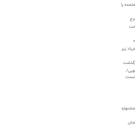
تحده را
طرح
اخت
»
یاد زیر
درگذشت
ویی/
نشست
جشنواره
دان