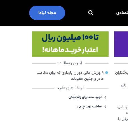
تصادی
مجله لیاما
آخرین مقالات
گذاران
۹ ورزش عالی دوران بارداری که برای سلامت
مادر و جنین مفیدند
ایگاه
لینک های مفید
اجاره سند برای وام بانکی
س پالاس
ساخت درب چرمی
ه
قی یا