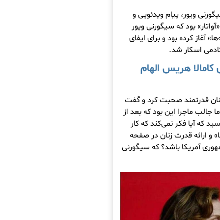
ورنی ویور، پیام ویدئویی و
آواتار» بود که سیگورنی ویور
 سال ۱۹۸۶ با فیلم «بیگانه‌ها» آغاز کرده بود و برای ایفای
کادمی اسکار شد.
 کامالا هریس
الهام
زنان قدرتمند صحبت کرد و گفت
 جالب ماجرا این بود که بعد از
سید که آیا فکر نمی‌کند که کار
ا» و ارائه قدرت زنان در صفحه
هوری آمریکا باشد؟ که
سیگورنی