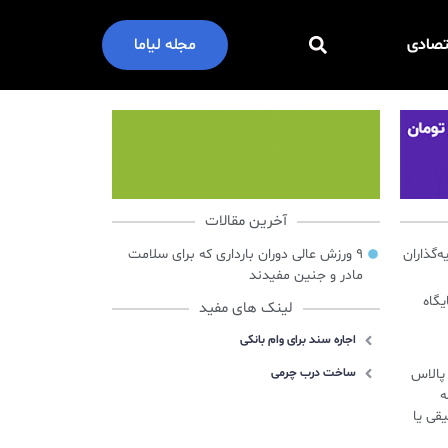
تصادی
مجله لیاما
آخرین مقالات
گذاران
۹ ورزش عالی دوران بارداری که برای سلامت
مادر و جنین مفیدند
ایگاه
لینک های مفید
اجاره سند برای وام بانکی
س پالاس
ساخت درب چرمی
ه
قی یا