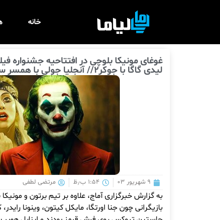
خانه
ه
غوغای مونیکا بلوچی در افتتاحیه جشنواره فی
لیدی گاگا با جوکر۲// آنجلیا جولی با همسر سابق به ونیز آمد
۹ شهریور ۰۳
۱:۵۴ ب٫ظ
مرتضی لطفی
به گزارش خبرگزاری آماج، علاوه بر تیم برتون و مونیکا
بازیگرانی چون جنا اورتگا، مایکل کیتون، وینونا رایدر، ک
جاستین تروکس روی فرش قرمز بودند و ایزابل هوپر ب