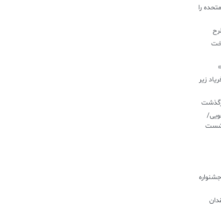
تحده را
طرح
اخت
»
یاد زیر
درگذشت
ویی/
نشست
جشنواره
دان