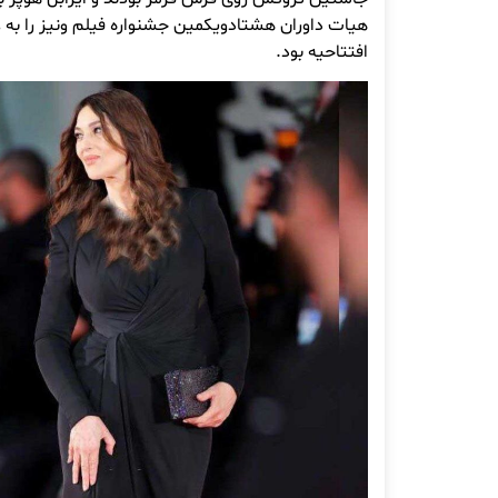
هیات داوران هشتادویکمین جشنواره فیلم ونیز را به ع
افتتاحیه بود.