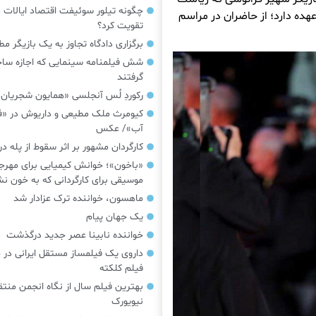
چگونه تیلور سوئیفت اقتصاد ایالات م
هده دارد؛ از حاضران در مراسم
تقویت کرد؟
برگزاری دادگاه تجاوز به یک بازیگر م
شش فیلمنامه سینمایی که اجازه س
گرفتند
رکوردِ لُس آنجلسی «همایون شجریان
کیومرث ملک مطیعی و داریوش در «فر
آب»/ عکس
کارگردان مشهور بر اثر سقوط از پله 
«باخون»‌؛ خوانش کیمیایی برای مهرج
موسیقی برای کارگردانی که به خون 
ماهسون، خواننده ترک عزادار شد
یک جهان پیام
خواننده نابینا عصر جدید درگذشت
داروی یک فیلمساز مستقل ایرانی در 
فیلم کلکته
بهترین فیلم سال از نگاه انجمن منتق
نیویورک