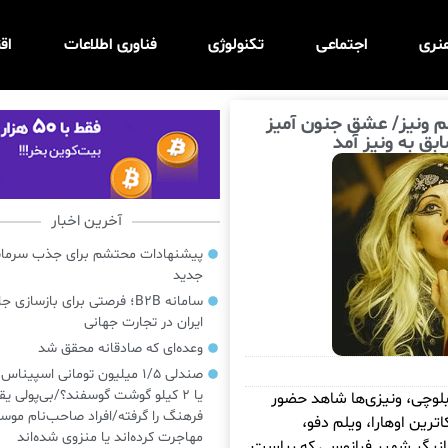
نری
اجتماعی
تکنولوژی
فناوری اطلاعات
اق
لم ونیز/ عشق جنون آمیز
آخرین اخبار
پیشنهادات محتشم برای جذب سرمایه‌
جدید
سامانه B2B؛ فرصتی برای بازسازی ج
ایران در تجارت جهانی
وعده‌ای که صادقانه محقق شد
صندلی ۱/۵ میلیون تومانی اسپینا
یا ۲ کیلو گوشت گوسفند؟/بی‌پولی یق
 بلوچی، ونیزی‌ها شاهد حضور
فرهنگ را گرفته/افراد صاحب‌نام موسی
اترین اوهارا، ویلم دفو،
مهاجرت کرده‌اند یا منزوی شده‌اند
ازیگر شهیر فرانوسی که ریاست