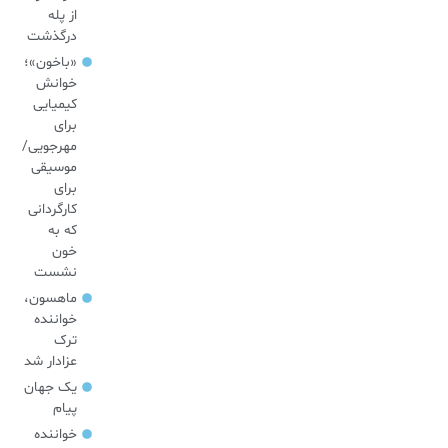
از پله
درگذشت
«باخون»‌؛
خوانش
کیمیایی
برای
مهرجویی/
موسیقی
برای
کارگردانی
که به
خون
نشست
ماهسون،
خواننده
ترک
عزادار شد
یک جهان
پیام
خواننده