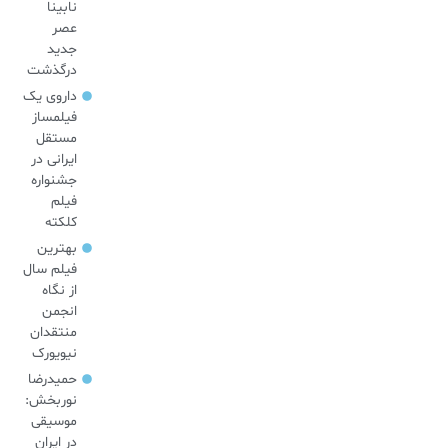
نابینا
عصر
جدید
درگذشت
داروی یک
فیلمساز
مستقل
ایرانی در
جشنواره
فیلم
کلکته
بهترین
فیلم سال
از نگاه
انجمن
منتقدان
نیویورک
حمیدرضا
نوربخش:
موسیقی
در ایران