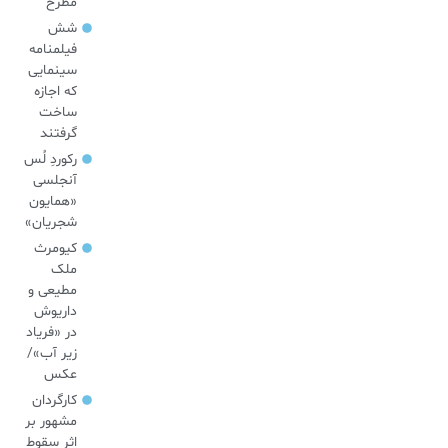
مطرح
شش
فیلمنامه
سینمایی
که اجازه
ساخت
گرفتند
رکوردِ لُس
آنجلسی
«همایون
شجریان»
کیومرث
ملک
مطیعی و
داریوش
در «فریاد
زیر آب»/
عکس
کارگردان
مشهور بر
اثر سقوط