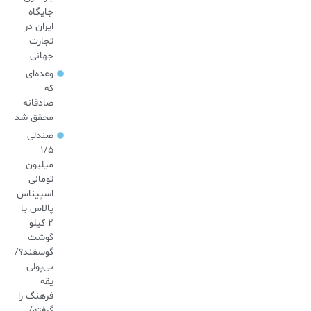
جایگاه
ایران در
تجارت
جهانی
وعده‌ای
که
صادقانه
محقق شد
صندلی
۱/۵
میلیون
تومانی
اسپیناس
پالاس یا
۲ کیلو
گوشت
گوسفند؟/
بی‌پولی
یقه
فرهنگ را
گرفته/