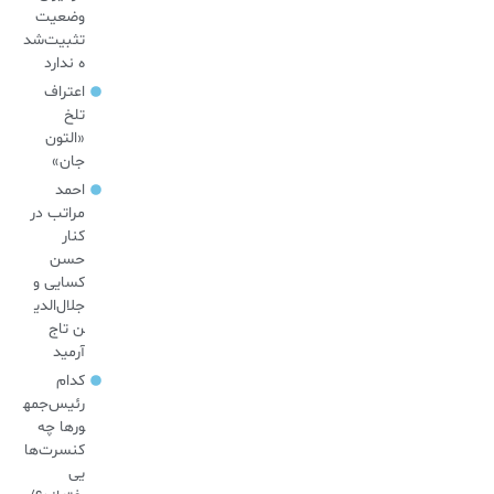
وضعیت
تثبیت‌شد
ه ندارد
اعتراف
تلخ
«التون
جان»
احمد
مراتب در
کنار
حسن
کسایی و
جلال‌الدی
ن تاج
آرمید
کدام
رئیس‌جمه
ورها چه
کنسرت‌ها
یی