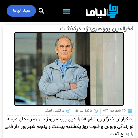
مجله لیاما
فخرالدین پورنصری‌نژاد درگذشت
۲۶ شهریور ۰۳
۱:۵۵ ب٫ظ
مرتضی لطفی
به گزارش خبرگزاری آماج،فخرالدین پورنصری‌نژاد از هنرمندان عرصه
نوازندگی ویولن و فلوت روز یکشنبه بیست و پنجم شهریور دار فانی
را وداع گفت.