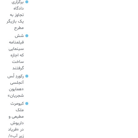
برگزاری
دادگاه
تجاوز به
یک بازیگر
مطرح
شش
فیلمنامه
سینمایی
که اجازه
ساخت
گرفتند
رکوردِ لُس
آنجلسی
«همایون
شجریان»
کیومرث
ملک
مطیعی و
داریوش
در «فریاد
زیر آب»/