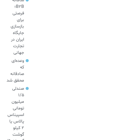
سامانه
B2B؛
فرصتی
برای
بازسازی
جایگاه
ایران در
تجارت
جهانی
وعده‌ای
که
صادقانه
محقق شد
صندلی
۱/۵
میلیون
تومانی
اسپیناس
پالاس یا
۲ کیلو
گوشت