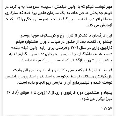
مهر نوشت:نیکو که با اولین فیلمش «سیب» سروصدا به پا کرد، در
فیلم جدیدش «ناخن ها»، به یک سازمان علمی پرداخته که سازگاری
متقابل افرادی را که تصمیم گرفته اند با هم سفر زندگی را آغاز کنند،
آزمایش می کند.
این کارگردان با تشکر از کارل اوخ و کریستوف موچا روسای
جشنواره، گفت: بعد از حضور در هیات داوران جشنواره فیلم
کارلووی واری در سال ۲۰۲۱ و فرصتی برای ارایه اولین فیلم بلندم
«سیب» به تماشاگران چک، بسیار هیجان‌زده و سپاسگزارم که به
جشنواره و شهری بازگشتم که احساس می‌کنم خانه است.
فیلمنامه این فیلم که جسی باکلی، ریز احمد و جرمی الن وایت
بازیگرانش هستند، توسط نیکو، سام استاینر و استاوروس راپتیس
نوشته شده و فیلمبرداری آن را مارسل ریو انجام داده است.
پنجاه و هشتمین دوره کارلووی واری از ۲۸ ژوئن تا ۶ جولای (۸ تا ۱۶
تیر) برگزار می شود.
۲۲۰۵۷