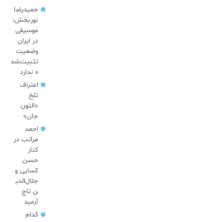
حمیدرضا
نوربخش:
موسیقی
در ایران
وضعیت
تثبیت‌شد
ه ندارد
اعتراف
تلخ
«التون
جان»
احمد
مراتب در
کنار
حسن
کسایی و
جلال‌الدی
ن تاج
آرمید
کدام