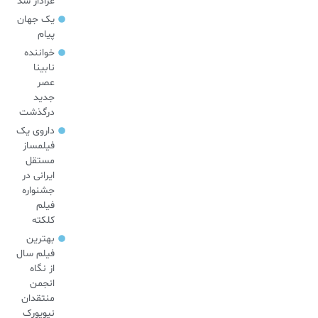
عزادار شد
یک جهان
پیام
خواننده
نابینا
عصر
جدید
درگذشت
داروی یک
فیلمساز
مستقل
ایرانی در
جشنواره
فیلم
کلکته
بهترین
فیلم سال
از نگاه
انجمن
منتقدان
نیویورک