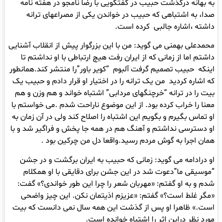
به بهانه درگذشت حبیب در گفتگویی با رضا نامجو در هفته نامه
صدا، به اشتباهی که حبیب در خواندن یکی از مصراعهای ترانه
داشته ،اشاره جالبی کرده است.
محمدعلی بهمنی می گوید: من با این بزرگوار پیش از انقلاب آشنایی
داشتم اما از زمانی که از ایران رفت هیچ ارتباطی با او نداشتم تا
اینکه حبیب تصمیم گرفت آلبوم “کویر باور”را منتشر کند.همانطور
که اشاره کردید من یک ترانه را در اختیار او قرار دادم و حبیب یک
بیت را در ترانه “خرچنگهای مردابی” اشتباه خواند و هم وزن و هم
معنا را خراب کرده بود. از این موضوع ناراحت شدم .می خواستم با
او تماس بگیرم و بگویم این اشتباه را اصلاح کند ولی در آن زمان به
او دسترسی نداشتم و آهنگ هم در همه جا پخش و فراگیر شد و با
همان اجرا به گوش مردم رسید.واقعا دل من چرکین بود .
او درادامه می گوید: زمانی که حبیب به ایران برگشت و در جشن
“موسیقی ما”دعوت شد در این جشن برای دقایقی با او همکلام
شدم و به او گفتم: «مهربان شعر را چرا این طور خواندی؟» گفت:
«مگر غلط است؟» گفتم: «عزیزم اذیتمان نکن. این چیز واضحی
است.» ظاهرا او پس از گذشت این همه سال نمی دانست که بیت
مورد نظر دراین اثر را اشتباه خوانده است.