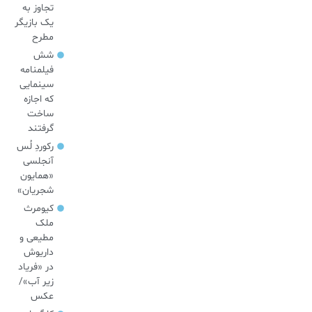
تجاوز به
یک بازیگر
مطرح
شش
فیلمنامه
سینمایی
که اجازه
ساخت
گرفتند
رکوردِ لُس
آنجلسی
«همایون
شجریان»
کیومرث
ملک
مطیعی و
داریوش
در «فریاد
زیر آب»/
عکس