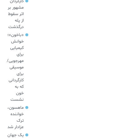
کارگردان
مشهور بر
اثر سقوط
از پله
درگذشت
«باخون»‌؛
خوانش
کیمیایی
برای
مهرجویی/
موسیقی
برای
کارگردانی
که به
خون
نشست
ماهسون،
خواننده
ترک
عزادار شد
یک جهان