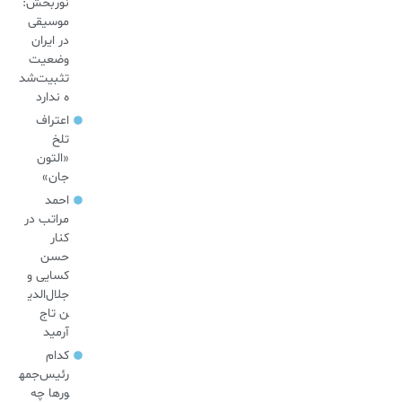
نوربخش:
موسیقی
در ایران
وضعیت
تثبیت‌شد
ه ندارد
اعتراف
تلخ
«التون
جان»
احمد
مراتب در
کنار
حسن
کسایی و
جلال‌الدی
ن تاج
آرمید
کدام
رئیس‌جمه
ورها چه