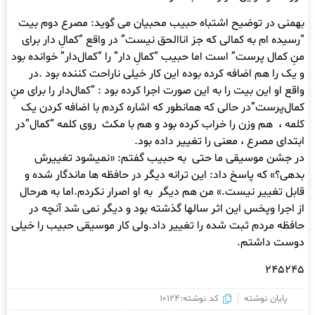
بهمنی در توضیح اشتباه حبیب محبیان می گوید: مصرع دوم بیت
“رسیده ام به کمالی که جز اناالحق نیست” در واقع “کمالِ دار برای
منِ کمال پرست” است اما حبیب “کمالِ دار” را “کمال‌دار” خوانده بود
و یک را هم اضافه کرده بوده این کار خیلی ناراحت کننده بود .در
واقع او این بیت را به این صورت اجرا کرده بود : “کمال‌دار را برای منِ
کمال‌پرست”در حالی که همانطور که اشاره کردم با اضافه کردن یک
کلمه ، هم وزن را خراب کرده بود و هم با مکث روی کلمه “کمال”در
ابتدای مصرع ، معنی را تغییر داده بود.
در جشن موسیقی ما حتی به حبیب گفتم: «نمیشود تغییرش
بدهی؟» که پاسخ داد: این ترانه دیگر در حافظه ها ماندگار شده و
قابل تغییر نیست.» من هم دیگر به او اصرار نکردم.اما به هرحال
از اجرا وپخس این اثر سالها گذشته بود و دیگر نمی شد آنچه در
حافظه مردم ثبت شده را تغییر داد.ولی کار موسیقی حبیب را خیلی
دوست داشتم.
۲۴۵۲۴۵
پایان نوشته
کد نوشته:10124