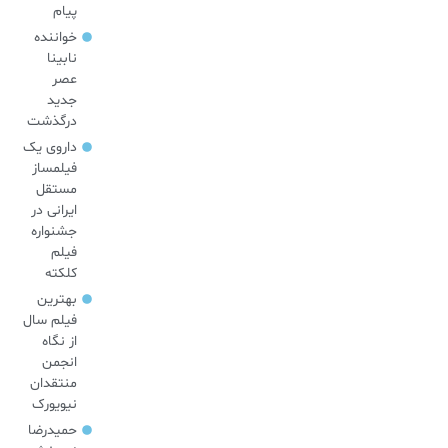
پیام
خواننده
نابینا
عصر
جدید
درگذشت
داروی یک
فیلمساز
مستقل
ایرانی در
جشنواره
فیلم
کلکته
بهترین
فیلم سال
از نگاه
انجمن
منتقدان
نیویورک
حمیدرضا