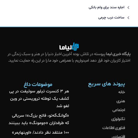
اجاره سند برای وام بانکی
ساخت درب چرمی
پایگاه خبری لیما
پیوسته در تلاش بوده آخرین اخبار دنیا را در هنر و سبک زندگی در
اختیار کاربران خود قرار دهد امیدواریم با همراهی خود ما را در این راه حمایت نمایید.
پیوند های سریع
موضوعات داغ
هر ۳ کنسرت تیلور سوئیفت در پی
خانه
کشف یک توطئه تروریستی در وین
هنری
لغو شد
اجتماعی
«گوانگ‌گه‌تو، فاتح بزرگ»؛ سریالی
تکنولوژی
که طرفداران «جومونگ» باید ببینند
فناوری اطلاعات
۱۰۰ منتقد نظر دادند/ «اوپنهایمر»
اقتصادی