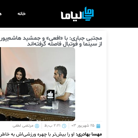
خانه
ه
مجتبی جباری: با «افعی» و جمشید هاشم‌پور
از سینما و فوتبال فاصله گرفته‌اند
۲۵ شهریور ۰۳
۲:۲۱ ب٫ظ
مرتضی لطفی
مهسا بهادری:
او را بیش‌تر با چهره ورزشی‌اش به خاطر