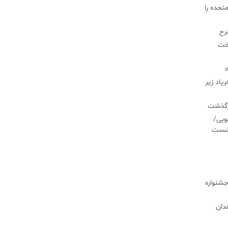
تحده را
طرح
اخت
»
یاد زیر
درگذشت
ویی/
نشست
جشنواره
دان