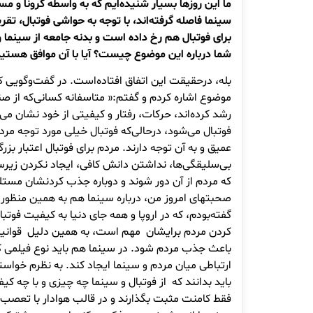
ما این روزها بسیار شنیده‌ایم که به واسطه کرونا و مس
سینما فاصله گرفته‌اند، با توجه به حواشی فوتبال، تقری
برای فوتبال هم رخ داده است و بدنه جامعه از سینما و 
شما درباره این موضوع چیست؟ آیا با آن موافق هستی
بله، درحقیقت این اتفاق افتاده‌است. در گفت‌وگویی 
موضوع اشاره کردم و گفتم:« متاسفانه کسانی‌که از صن
رشد کرده‌اند، حرکات، رفتار و کیفیتی از خود نشان می
فوتبال می‌شود، درحالی‌که فوتبال خیلی مورد توجه مردم
عمیق و به آن توجه دارند. مردم برای فوتبال اعتبار بزرگی
بی‌سلیقگی‌ها، نداشتن دانش کافی، ایجاد نکردن زیر
که مردم از آن دور شوند و دوباره جذب کردنشان مستل
صحبت‎های امروز من، درباره سینما هم به همین منظ
گفته‌بودم، که در اروپا و همه جای دنیا به کیفیت فو
کردن مردم برایشان مهم است، به همین دلیل قوانین و
باعث جذب مردم شود. در سینما هم باید نوع فیلمی ک
ارتباطی میان مردم و سینما ایجاد کند. به نظرم خوا
باید بدانند که از فوتبال و سینما چه چیزی و با چه کی
فقط کامنت مثبت بگذارند و در قالب هوادار با تعصب ز