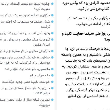
معدود افرادی بود که وقتی دوره
چگونه تیلور سوئیفت اقتصاد ایالات م
اب‌فروشی باز کرد.
تقویت کرد؟
برگزاری دادگاه تجاوز به یک بازیگر م
برگزاری یکی از نشست‌ها در
شش فیلمنامه سینمایی که اجازه س
 در ادامه می‌خوانید.
گرفتند
 روز ملی سینما حمایت کنید و
رکوردِ لُس آنجلسی «همایون شجریان
ود؟
کیومرث ملک مطیعی و داریوش در «فر
آب»/ عکس
ط با فرهنگ باشد در آن، جا
کارگردان مشهور بر اثر سقوط از پله 
هنگی داشتیم و به همین واسطه
«باخون»‌؛ خوانش کیمیایی برای مهرج
ری نسیبمان شد که به مناسب
موسیقی برای کارگردانی که به خون 
م و ما هم استقبال کردیم. به
ماهسون، خواننده ترک عزادار شد
، نشست اخیر بود. خود من
یک جهان پیام
نس‌ها و حتی قبل از آن حضور
خواننده نابینا عصر جدید درگذشت
یی که ارائه شد باعث جذب و
داروی یک فیلمساز مستقل ایرانی در 
در چندین مرکز فرهنگی برگزار
فیلم کلکته
 ما هم قسمتی از این اتفاق
بهترین فیلم سال از نگاه انجمن منتق
نیویورک