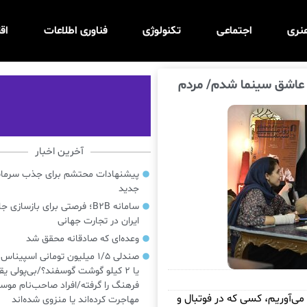
نری
اجتماعی
تکنولوژی
فناوری اطلاعات
اق
 عاشق سینما شدم/ مردم
آخرین اخبار
پیشنهادات محتشم برای جذب سرمایه‌
جدید
سامانه B2B؛ فرصتی برای بازسازی ج
ایران در تجارت جهانی
وعده‌ای که صادقانه محقق شد
صندلی ۱/۵ میلیون تومانی اسپینا
یا ۲ کیلو گوشت گوسفند؟/بی‌پولی یق
فرهنگ را گرفته/افراد صاحب‌نام موسی
 می‌آوریم، کسی که در فوتبال و
مهاجرت کرده‌اند یا منزوی شده‌اند