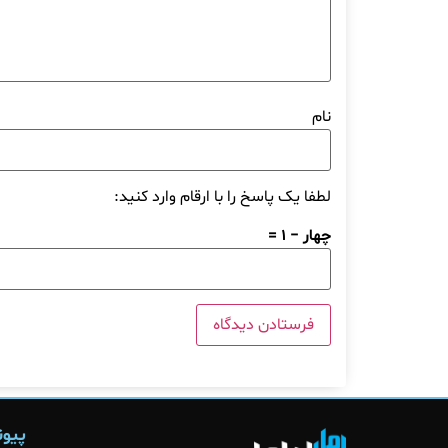
نام
لطفا یک پاسخ را با ارقام وارد کنید:
چهار − 1 =
پیون