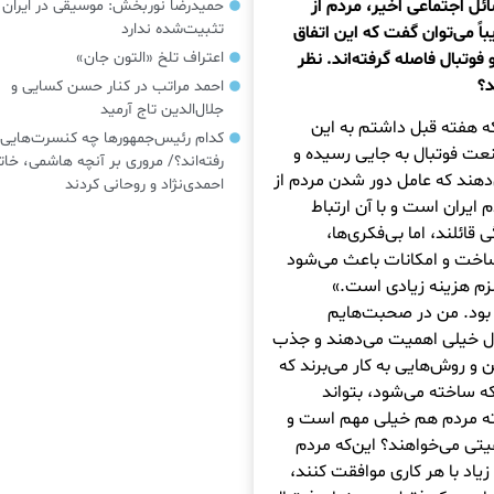
ائل اجتماعی اخیر، مردم از
حمیدرضا نوربخش: موسیقی در ایرا
تثبیت‌شده ندارد
باً می‌توان گفت که این اتفاق
فوتبال فاصله گرفته‌اند. نظر
اعتراف تلخ «التون جان»
د؟
احمد مراتب در کنار حسن کسایی و
جلال‌الدین تاج آرمید
که هفته قبل داشتم به این
کدام رئیس‌جمهورها چه کنسرت‌هایی
عت فوتبال به جایی رسیده‌ و
رفته‌اند؟/ مروری بر آنچه هاشمی، خات
‌دهند که عامل دور شدن مردم از
احمدی‌نژاد و روحانی کردند
 ایران است و با آن ارتباط
 قائلند، اما بی‌فکری‌ها،
ساخت و امکانات باعث می‌شود
زم هزینه زیادی است.»
ور بود. من در صحبت‌هایم
تبال خیلی اهمیت می‌دهند و جذب
 روش‌هایی به کار می‌برند که
ه ساخته می‌شود، بتواند
سته مردم هم خیلی مهم است و
فیتی می‌خواهند؟ این‌که مردم
یاد با هر کاری موافقت کنند،