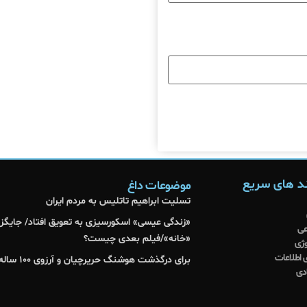
د های سریع
موضوعات داغ
تسلیت ابراهیم تاتلیس به مردم ایران
«زندگی عیسی» اسکورسیزی به تعویق افتاد/ جایگزین
عی
«خانه»/فیلم بعدی چیست؟
وژی
 اطلاعات
برای درگذشت هوشنگ حریرچیان و آرزوی ۱۰۰ ساله‌اش
دی