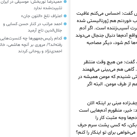
حمیدرضا نوربخش: موسیقی در ایرا
تثبیت‌شده ندارد
نش گفت: احساس می‌کنم عافیت
اعتراف تلخ «التون جان»
آب خوردنم هم ژورنالیستی شده
احمد مراتب در کنار حسن کسایی و
رت آسیب‌زننده است. اگر آدم
جلال‌الدین تاج آرمید
ع آدم‌ها دنبال جنجال می‌دوند
کدام رئیس‌جمهورها چه کنسرت‌هایی
‌ها کم شود، دیگر مصاحبه
رفته‌اند؟/ مروری بر آنچه هاشمی، خات
احمدی‌نژاد و روحانی کردند
د، گفت: من هیچ وقت منتظر
 گاهی هم می‌بینی می‌فهمند
یثی شنیدم که مومن همیشه در
از طرف مومن. البته اگر
ف‌زاده مبنی بر اینکه الان
: خیر، منظورم آدم‌هایی است
م‌ها وجه مثبت کار را
ری بکن، که کسی پشت سرم حرف
ی‌خواهی برای تو اینکار را کنم؟