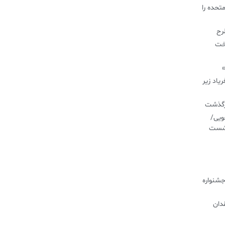
تحده را
طرح
اخت
»
یاد زیر
درگذشت
ویی/
نشست
جشنواره
دان