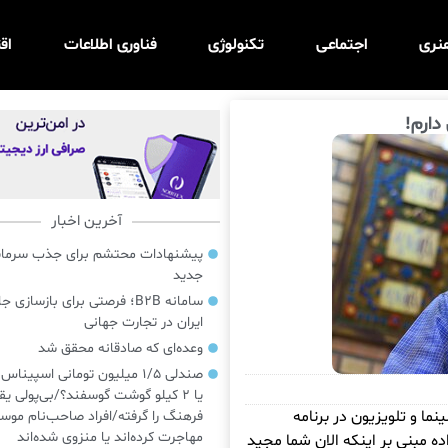
نری
اجتماعی
تکنولوژی
فناوری اطلاعات
اق
دارم!
آخرین اخبار
پیشنهادات محتشم برای جذب سرمایه‌
جدید
سامانه B2B؛ فرصتی برای بازسازی ج
ایران در تجارت جهانی
وعده‌ای که صادقانه محقق شد
صندلی ۱/۵ میلیون تومانی اسپینا
یا ۲ کیلو گوشت گوسفند؟/بی‌پولی یق
ما و تلویزیون در برنامه
فرهنگ را گرفته/افراد صاحب‌نام موسی
مهاجرت کرده‌اند یا منزوی شده‌اند
ه مبنی بر اینکه الان شما مجید