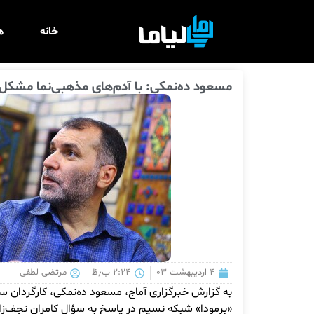
خانه
ه
مسعود ده‌نمکی: با آدم‌های مذهبی‌نما مشکل 
۴ اردیبهشت ۰۳
۲:۲۴ ب٫ظ
مرتضی لطفی
به گزارش خبرگزاری آماج، مسعود ده‌نمکی، کارگردان سین
«برمودا» شبکه نسیم در پاسخ به سؤال کامران نجف‌زاد