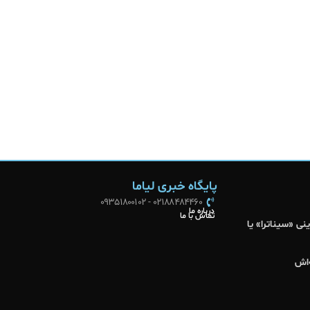
پایگاه خبری لیاما
02188484460 - 09351800102
درباره ما
تماس با ما
ی «سیناترا» یا