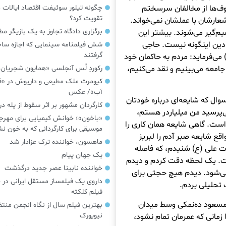
ف‌ها از مخالفان سرسختم
چگونه تیلور سوئیفت اقتصاد ایالات م
تقویت کرد؟
شعارشان با عملشان نمی‌خواند.
برگزاری دادگاه تجاوز به یک بازیگر م
یم‌گیر می‌شوند. بیشتر این
 دین اینگونه نیست. حاجی
شش فیلمنامه سینمایی که اجازه س
گرفتند
می‌فرماید: مردم به حاکمان خود
جامعه می‌بینیم و نقد می‌کنیم،
رکوردِ لُس آنجلسی «همایون شجریان
کیومرث ملک مطیعی و داریوش در «فر
آب»/ عکس
وال که شایعه‌ای درباره خودتان
کارگردان مشهور بر اثر سقوط از پله 
ی‌پرسید من میلیاردر هستم،
«باخون»‌؛ خوانش کیمیایی برای مهرج
ست. گاهی شایعه همان کاری را
موسیقی برای کارگردانی که به خون 
قع شایعه صبر آدم را لبریز
ماهسون، خواننده ترک عزادار شد
رت علی (ع) شنیدم، که فاصله
یک جهان پیام
ت. یک لحظه دقت کردم و دیدم
خواننده نابینا عصر جدید درگذشت
ی‌شود. دیدم هیچ حجتی برای
داروی یک فیلمساز مستقل ایرانی در 
 تحلیلی بردم.
فیلم کلکته
 مسعود ده‌نمکی وسط میدان
بهترین فیلم سال از نگاه انجمن منتق
نیویورک
 زمانی که عمرمان تمام نشود،