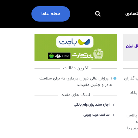
تصادی
مجله لیاما
آخرین مقالات
گذاران
۹ ورزش عالی دوران بارداری که برای سلامت
مادر و جنین مفیدند
ایگاه
لینک های مفید
اجاره سند برای وام بانکی
س پالاس
ساخت درب چرمی
ه
قی یا