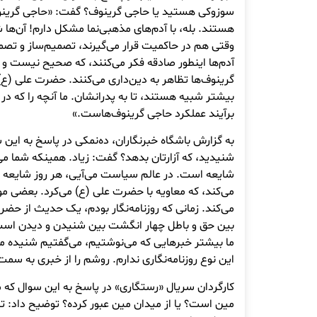
سوزوکی هستید یا حاجی گرینوف؟ گفت: «حاجی گرینو
هستند. بله، با آدم‌های مذهبی‌نما مشکل دارم! آن‌ها 
وقتی هم در حاکمیت قرار می‌گیرند، تصمیم‌ساز و تصم
آدم‌ها اینطور صادقه فکر می‌کنند، که صحیح نیست و
گرینوف‌ها تظاهر به دین‌داری می‌کنند. حضرت علی (ع) 
بیشتر شبیه هستند، تا به پدرانشان. ما آنچه را که در 
برآیند عملکرد حاجی گرینوف‌هاست.»
به گزارش باشگاه خبرنگاران، ده‌نمکی در پاسخ به این س
شنیدید، که آزارتان بدهد؟ گفت: زیاد. همینکه شما م
شایعه است. در عالم سیاست می‌آیی، هر روز شایعه ا
می‌کند، که معاویه با حضرت علی (ع) می‌کرد. بعضی موا
می‌کند. زمانی که روزنامه‌نگار بودم، یک حدیث از حض
بین حق و باطل چهار انگشت بین شنیدن و دیدن اس
ما بیشتر خبرهایی که می‌نوشتیم، می‌گفتیم شنیده م
این نوع روزنامه‌نگاری ندارم. روشم را از خبری به سمت
کارگردان سریال «رستگاری» در پاسخ به این سوال که
مین است؟ یا از میدان مین عبور کرده؟ توضیح داد: تا