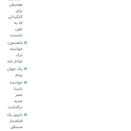
موسیقی
برای
کارگردانی
که به
خون
نشست
ماهسون،
خواننده
ترک
عزادار شد
یک جهان
پیام
خواننده
نابینا
عصر
جدید
درگذشت
داروی یک
فیلمساز
مستقل