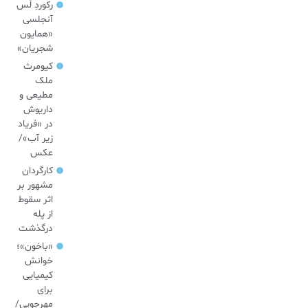
رکوردِ لُس
آنجلسی
«همایون
شجریان»
کیومرث
ملک
مطیعی و
داریوش
در «فریاد
زیر آب»/
عکس
کارگردان
مشهور بر
اثر سقوط
از پله
درگذشت
«باخون»‌؛
خوانش
کیمیایی
برای
مهرجویی/