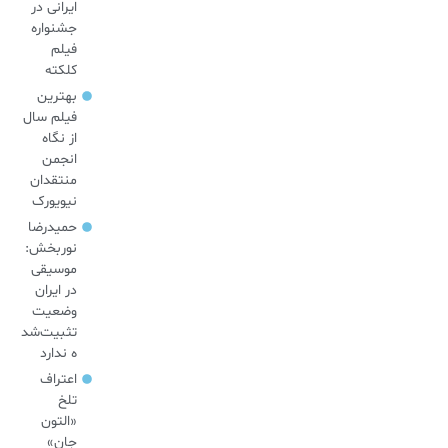
ایرانی در
جشنواره
فیلم
کلکته
بهترین
فیلم سال
از نگاه
انجمن
منتقدان
نیویورک
حمیدرضا
نوربخش:
موسیقی
در ایران
وضعیت
تثبیت‌شد
ه ندارد
اعتراف
تلخ
«التون
جان»