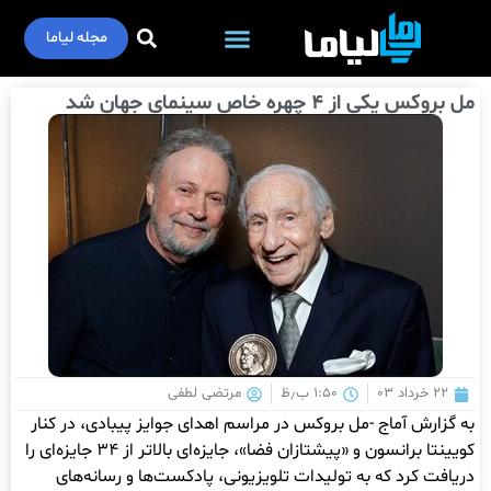
مجله لیاما
مل بروکس یکی از ۴ چهره خاص سینمای جهان شد
۲۲ خرداد ۰۳
۱:۵۰ ب٫ظ
مرتضی لطفی
به گزارش آماج -مل بروکس در مراسم اهدای جوایز پیبادی، در کنار
کویینتا برانسون و «پیشتازان فضا»، جایزه‌ای بالاتر از ۳۴ جایزه‌ای را
دریافت کرد که به تولیدات تلویزیونی، پادکست‌ها و رسانه‌های