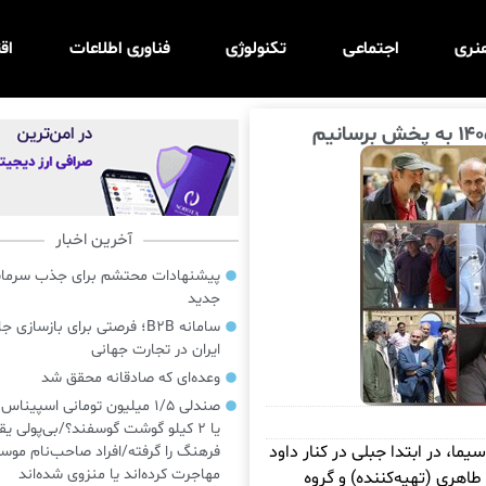
نری
اجتماعی
تکنولوژی
فناوری اطلاعات
اق
آخرین اخبار
پیشنهادات محتشم برای جذب سرمایه‌
جدید
سامانه B2B؛ فرصتی برای بازسازی ج
ایران در تجارت جهانی
وعده‌ای که صادقانه محقق شد
صندلی ۱/۵ میلیون تومانی اسپینا
یا ۲ کیلو گوشت گوسفند؟/بی‌پولی یق
سیما، در ابتدا جبلی در کنار داود
فرهنگ را گرفته/افراد صاحب‌نام موسی
مهاجرت کرده‌اند یا منزوی شده‌اند
طاهری (تهیه‌کننده) و گروه