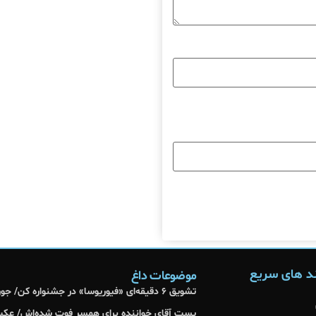
د های سریع
موضوعات داغ
تشویق ۶ دقیقه‌ای «فیوریوسا» در جشنواره کن/ جورج میلر آمد
پست آقای خواننده برای همسر فوت شده‌اش/ عک