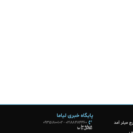
پایگاه خبری لیاما
02188484460 - 09351800102
درباره ما
تماس با ما
س