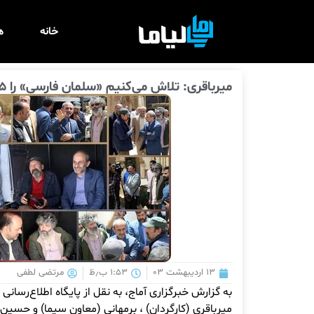
خانه
ه
میرباقری: تلاش می‌کنیم «سلمان فارسی» را ۱۴۰۵ به پخش برسانیم
۱۳ اردیبهشت ۰۳
۱:۵۳ ب٫ظ
مرتضی لطفی
به گزارش خبرگزاری آماج، به نقل از پایگاه اطلاع‌رسانی 
میرباقری (کارگردان) ، برمهانی (معاون سیما) و حسین 