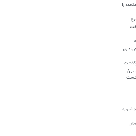
تحده را
طرح
اخت
»
یاد زیر
درگذشت
ویی/
نشست
جشنواره
دان