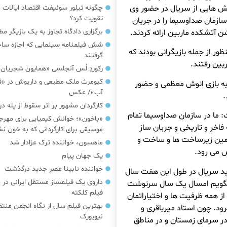
ش هایی از سریال در حضور وی
چگونه تیلور سوئیفت اقتصاد ایالات م
تقویت کرد؟
سازمان صداوسیما را در جریان
برگزاری دادگاه تجاوز به یک بازیگر م
ن آتشکده ماربین ارائه کردند.
شش فیلمنامه سینمایی که اجازه س
ر از جمله بازیگرانی بودند که
گرفتند
بین رفتند.
رکوردِ لُس آنجلسی «همایون شجریان
کیومرث ملک مطیعی و داریوش در «فر
به بازی انوش معظمی و حضور
آب»/ عکس
.
کارگردان مشهور بر اثر سقوط از پله 
 ما در سازمان صداوسیما تمام
«باخون»‌؛ خوانش کیمیایی برای مهرج
فاخر و تاریخی و جریان ساز
موسیقی برای کارگردانی که به خون 
تامین زیرساخت ها و ساخت و
ماهسون، خواننده ترک عزادار شد
ش می رود.
یک جهان پیام
خواننده نابینا عصر جدید درگذشت
ید سریال در طول این هفت سال
داروی یک فیلمساز مستقل ایرانی در 
 بگویم امسال یک سال سرنوشت
فیلم کلکته
 همه ظرفیت ها و اختیاراتمان
بهترین فیلم سال از نگاه انجمن منتق
ود. چون استاد میرباقری و
نیویورک
در سرمای زمستان و در مناطق