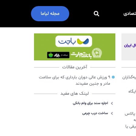
تصادی
مجله لیاما
آخرین مقالات
گذاران
۹ ورزش عالی دوران بارداری که برای سلامت
مادر و جنین مفیدند
ایگاه
لینک های مفید
اجاره سند برای وام بانکی
س پالاس
ساخت درب چرمی
ه
قی یا