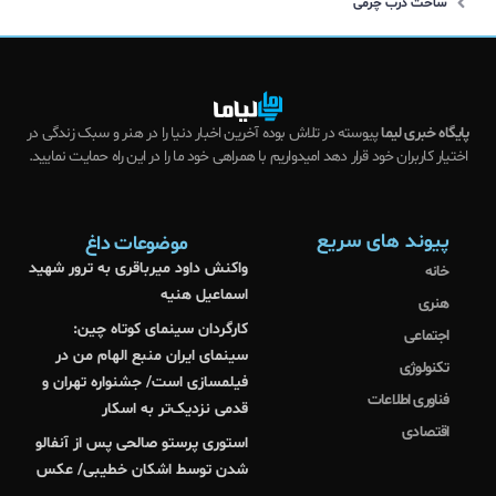
ساخت درب چرمی
پایگاه خبری لیما
پیوسته در تلاش بوده آخرین اخبار دنیا را در هنر و سبک زندگی در
اختیار کاربران خود قرار دهد امیدواریم با همراهی خود ما را در این راه حمایت نمایید.
پیوند های سریع
موضوعات داغ
واکنش داود میرباقری به ترور شهید
خانه
اسماعیل هنیه
هنری
کارگردان سینمای کوتاه چین:
اجتماعی
سینمای ایران منبع الهام من در
تکنولوژی
فیلمسازی است/ جشنواره تهران و
فناوری اطلاعات
قدمی نزدیک‌تر به اسکار
اقتصادی
استوری پرستو صالحی پس از آنفالو
شدن توسط اشکان خطیبی/ عکس