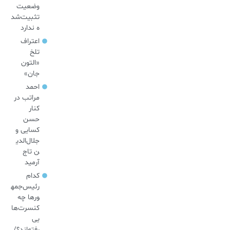
وضعیت
تثبیت‌شد
ه ندارد
اعتراف
تلخ
«التون
جان»
احمد
مراتب در
کنار
حسن
کسایی و
جلال‌الدی
ن تاج
آرمید
کدام
رئیس‌جمه
ورها چه
کنسرت‌ها
یی
رفته‌اند؟/