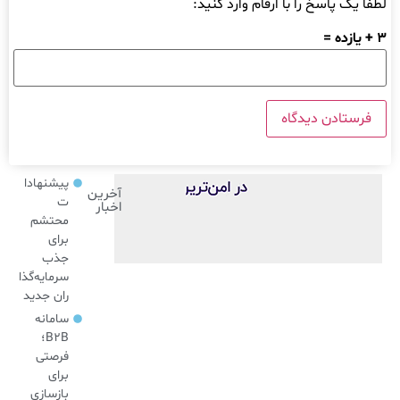
لطفا یک پاسخ را با ارقام وارد کنید:
3 + یازده =
پیشنهادا
آخرین
ت
اخبار
محتشم
برای
جذب
سرمایه‌گذا
ران جدید
سامانه
B2B؛
فرصتی
برای
بازسازی