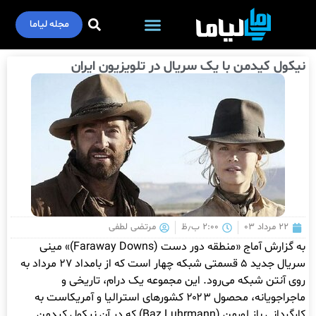
مجله لیاما
نیکول کیدمن با یک سریال در تلویزیون ایران
۲۲ مرداد ۰۳
۲:۰۰ ب٫ظ
مرتضی لطفی
به گزارش آماج «منطقه دور دست (Faraway Downs)» مینی
سریال جدید ۵ قسمتی شبکه چهار است که از بامداد ۲۷ مرداد به
روی آنتن شبکه می‌رود. این مجموعه یک درام، تاریخی و
ماجراجویانه، محصول ۲۰۲۳ کشورهای استرالیا و آمریکاست به
کارگردانی باز لورمن (Baz Luhrmann) که در آن نیکول کیدمن