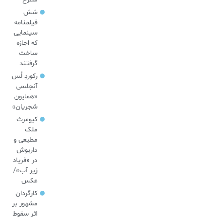
شش
فیلمنامه
سینمایی
که اجازه
ساخت
گرفتند
رکوردِ لُس
آنجلسی
«همایون
شجریان»
کیومرث
ملک
مطیعی و
داریوش
در «فریاد
زیر آب»/
عکس
کارگردان
مشهور بر
اثر سقوط