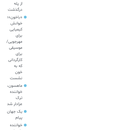
از پله
درگذشت
«باخون»‌؛
خوانش
کیمیایی
برای
مهرجویی/
موسیقی
برای
کارگردانی
که به
خون
نشست
ماهسون،
خواننده
ترک
عزادار شد
یک جهان
پیام
خواننده