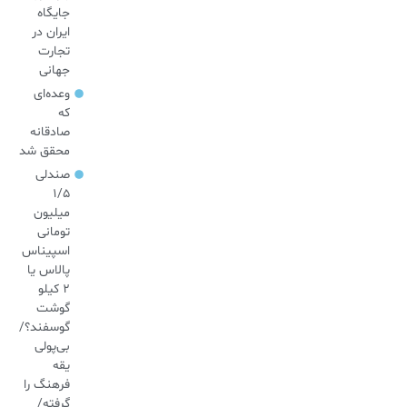
جایگاه
ایران در
تجارت
جهانی
وعده‌ای
که
صادقانه
محقق شد
صندلی
۱/۵
میلیون
تومانی
اسپیناس
پالاس یا
۲ کیلو
گوشت
گوسفند؟/
بی‌پولی
یقه
فرهنگ را
گرفته/