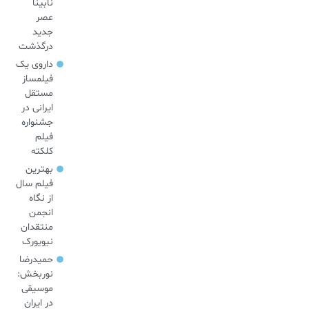
نابینا
عصر
جدید
درگذشت
داروی یک
فیلمساز
مستقل
ایرانی در
جشنواره
فیلم
کلکته
بهترین
فیلم سال
از نگاه
انجمن
منتقدان
نیویورک
حمیدرضا
نوربخش:
موسیقی
در ایران