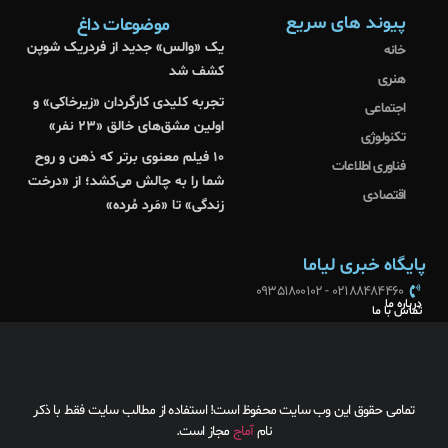
پیوند های سریع
موضوعات داغ
یک «والس» جدید از فردریک شوپن
خانه
کشف شد
هنری
تجربه کلیدی کارگردان «زیرخاکی» و
اجتماعی
اولین مشق‌های خالق «۲۳ نفر»
تکنولوژی
۱۰ فیلم معنوی برتر که ذهن و روح
فناوری اطلاعات
شما را به چالش می‌کشد؛ از «درخت
اقتصادی
زندگی» تا «مَرد مُرده»
پایگاه خبری لیاما
02188484460 - 09351800102
درباره ما
تماس با ما
تمامی حقوق این وب سایت محفوظ است! استفاده از مطالب سایت فقط با ذکر
نام
آماج
مجاز است.