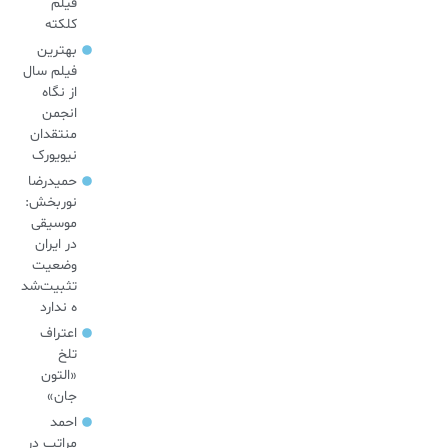
فیلم
کلکته
بهترین
فیلم سال
از نگاه
انجمن
منتقدان
نیویورک
حمیدرضا
نوربخش:
موسیقی
در ایران
وضعیت
تثبیت‌شد
ه ندارد
اعتراف
تلخ
«التون
جان»
احمد
مراتب در