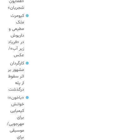
«همایون
شجریان»
کیومرث
ملک
مطیعی و
داریوش
در «فریاد
زیر آب»/
عکس
کارگردان
مشهور بر
اثر سقوط
از پله
درگذشت
«باخون»‌؛
خوانش
کیمیایی
برای
مهرجویی/
موسیقی
برای