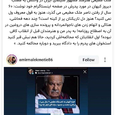
ملک مطیعی هنرمند مشهور سینمای ایران در واکنش به مطلب
دیروز کیهان در مورد پدرش در صفحه اینستاگرام خود نوشت: «۶
سال از رفتن ناصر ملک مطیعی می گذرد، هنوز به قول معروف ول
نمی کنید؟ هنوز دل تاریکتان پر از کینه است؟ چند دهه فحاشی،
هتاکی و اتهام زدن های ناجوانمردانه و پرونده سازی های دروغین در
آن به اصطلاح روزنامه! به پدر من و هنرمندان قبل از انقلاب کافی
نبوده؟ اول انقلابتان که محاکمه‌اش کردید، حالا هم نبش قبر کنید
استخوان های پدرم را به دادگاه ببرید و دوباره محاکمه کنید. »