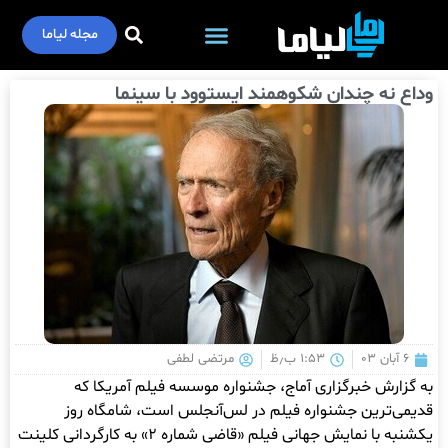
مجله لیاما
وداع نه چندان شکوهمند ایستوود با سینما
۶ آبان ۰۳
۱:۵۳ ب٫ظ
مرتضی لطفی
به گزارش خبرگزاری آماج، جشنواره موسسه فیلم آمریکا که
قدیمی‌ترین جشنواره فیلم در لس‌آنجلس است، شامگاه روز
یکشنبه با نمایش جهانی فیلم «قاضی شماره ۲» به کارگردانی کلینت