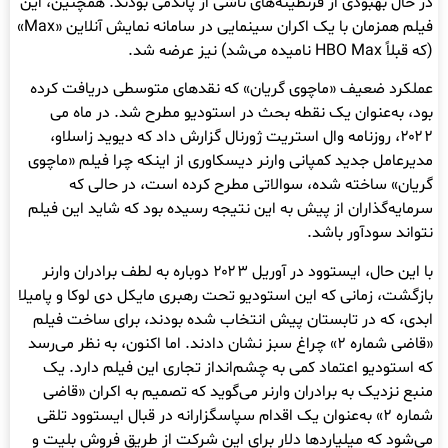
در حال بهبودی از قرنطینه‌های ناشی از پاندمی بودند. همچنین، این
فیلم همزمان با یک اکران سینمایی در سامانه نمایش آنلاین «Max»
(که قبلاً HBO Max نامیده می‌شد) نیز عرضه شد.
عملکرد ضعیف «ماچوی گریان» که نقدهای متوسطی دریافت کرده
بود، به‌عنوان یک نقطه بحث در استودیو مطرح شد. در ماه می
۲۰۲۲، روزنامه وال استریت ژورنال گزارش داد که دیوید زاسلاو،
مدیرعامل جدید کمپانی وارنر دیسکاوری از اینکه چرا فیلم «ماچوی
گریان» ساخته شده، سوالاتی مطرح کرده است، در حالی که
سرمایه‌گذاران از پیش به این نتیجه رسیده بود که شاید این فیلم
نتواند سودآور باشد.
با این حال، ایستوود در آوریل ۲۰۲۳ دوباره به لطف برادران وارنر
بازگشت، زمانی که این استودیو تحت رهبری مایکل دی لوکا و پامیلا
ابدی، که در تابستان پیش انتخاب شده بودند، برای ساخت فیلم
«قاضی شماره ۲» چراغ سبز نشان دادند. اما اکنون، به نظر می‌رسد
که استودیو اعتماد کمی به چشم‌انداز تجاری این فیلم دارد. یک
منبع نزدیک به برادران وارنر می‌گوید که تصمیم به اکران «قاضی
شماره ۲» به‌عنوان یک اقدام سپاسگزارانه در قبال ایستوود تلقی
می‌شود که میلیاردها دلار برای این شرکت از طریق فروش بلیت و