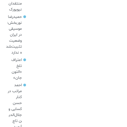
منتقدان
نیویورک
حمیدرضا
نوربخش:
موسیقی
در ایران
وضعیت
تثبیت‌شد
ه ندارد
اعتراف
تلخ
«التون
جان»
احمد
مراتب در
کنار
حسن
کسایی و
جلال‌الدی
ن تاج
آرمید