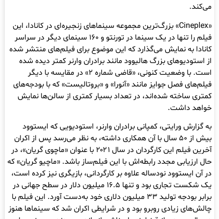
می‌کند.
«Cineplex» بزرگ‌ترین مجموعه سینماهای زنجیره‌ای در کانادا، این
فیلم را تنها در یک سینما در تورنتو و ۱۶۰ سینمای دیگر در سراسر
کانادا به نمایش می‌گذارد که این موضوع برای فیلم‌های منتشر شده
از استودیوهای بزرگ هالیوود مانند برادران وارنر کمتر دیده شده
است. با وضعیت کنونی، «قاضی شماره ۲» در مقایسه با دیگر
فیلم‌های فصل جوایز مانند «آنورا» و «بروتالیست» که با بودجه‌های
کمتری ساخته شده‌اند، در تعداد بسیار کمتری از سالن‌ها نمایش
خواهد داشت.
به گزارش ورایتی، کمپانی برادران وارنر، استودیویی که ایستوود
بیش از ۵۰ سال با آن همکاری داشته، به نظر می‌رسد پس از اکران
آخرین فیلم این کارگردان در سال ۲۰۲۱ با عنوان «ماچوی گریان»، در
حال ارزیابی مجدد رابطه‌اش با این فیلم‌ساز باشد. «ماچیو گریان» که
در آن ایستوود نودساله علاوه بر کارگردانی، بازیگری نیز کرده است،
یک شکست تجاری بود و تنها ۱۶.۵ میلیون دلار در سطح جهانی در
برابر بودجه تولید ۳۳ میلیون دلاری خود به‌دست آورد. این فیلم با
چالش‌های زیادی روبرو بود و در شرایطی اکران شد که سینماها هنوز