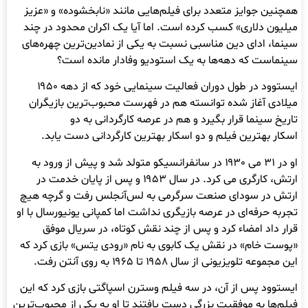
همچنین جوایز متعدد برای فیلم‌هایی مانند «نابخشوده» و «عزیز
میلیون دلاری» کسب کرده است. اما آیا یک اکران محدود در چند
سینما، ادای دین مناسبی نسبت به یکی از نمادین‌ترین چهره‌های
سینماست که دهه‌ها به یک استودیو وفادار مانده است؟
ایستوود در طول دوران فعالیت سینمایی خود که از دهه ۱۹۵۰
میلادی آغاز شده توانسته هم در فهرست محبوب‌ترین بازیگران
تاریخ سینما قرار بگیرد و هم در عرصه کارگردانی به دو
اسکار بهترین فیلم و دو اسکار بهترین کارگردانی دست یابد.
او در ۳۱ می ۱۹۳۰ در سانفرانسیکو متولد شد و پیش از ورود به
ارتش، کارگری می کرد. در سال ۱۹۵۳ و پس از پایان خدمت در
ارتش در سودای صنعت سرگرمی به لس‌آنجلس رفت و گرچه هیچ
تجربه حرفه‌ای در عرصه بازیگری نداشت اما کمپانی یونیورسال با او
قرار داد امضاء کرد و پس از چند نقش کوتاه، در سریال موفق
«پوست خام» در نقش یک کابوی به نام «رودی یتس» بازی کرد که
این مجموعه تلویزیونی از سال ۱۹۵۸ تا ۱۹۶۵ به روی آنتن رفت.
ایستوود پس از آن، در سه فیلم وسترن اسپاگتی بازی کرد که این
فیلم‌ها به موفقیت بزرگی دست یافتند تا او یه یکی از محبوب‌ترین