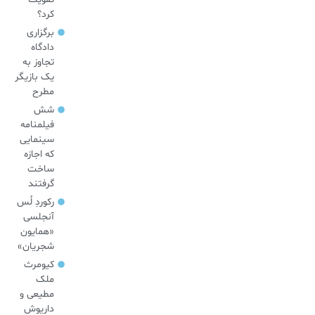
کرد؟
برگزاری
دادگاه
تجاوز به
یک بازیگر
مطرح
شش
فیلمنامه
سینمایی
که اجازه
ساخت
گرفتند
رکوردِ لُس
آنجلسی
«همایون
شجریان»
کیومرث
ملک
مطیعی و
داریوش