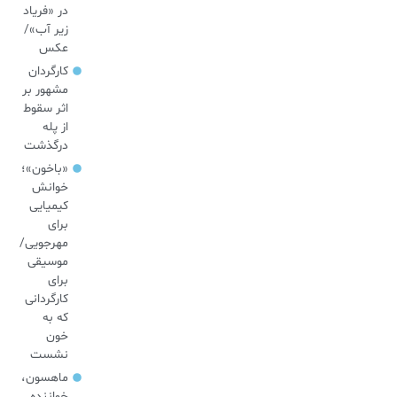
در «فریاد
زیر آب»/
عکس
کارگردان
مشهور بر
اثر سقوط
از پله
درگذشت
«باخون»‌؛
خوانش
کیمیایی
برای
مهرجویی/
موسیقی
برای
کارگردانی
که به
خون
نشست
ماهسون،
خواننده