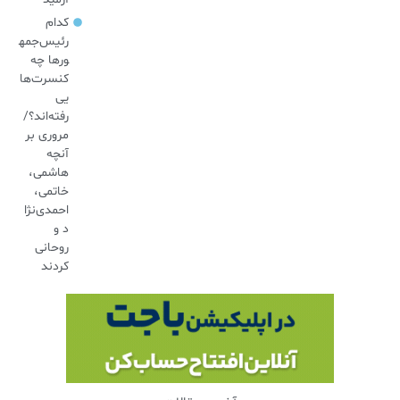
کدام
رئیس‌جمه
ورها چه
کنسرت‌ها
یی
رفته‌اند؟/
مروری بر
آنچه
هاشمی،
خاتمی،
احمدی‌نژا
د و
روحانی
کردند