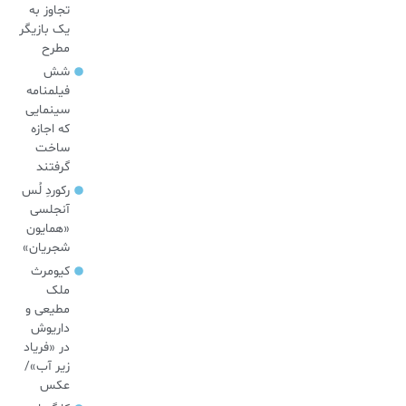
تجاوز به
یک بازیگر
مطرح
شش
فیلمنامه
سینمایی
که اجازه
ساخت
گرفتند
رکوردِ لُس
آنجلسی
«همایون
شجریان»
کیومرث
ملک
مطیعی و
داریوش
در «فریاد
زیر آب»/
عکس