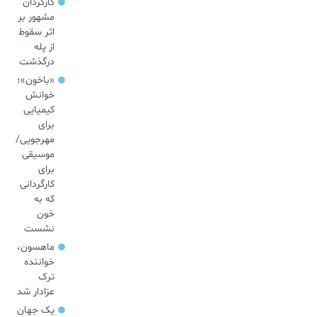
کارگردان
مشهور بر
اثر سقوط
از پله
درگذشت
«باخون»‌؛
خوانش
کیمیایی
برای
مهرجویی/
موسیقی
برای
کارگردانی
که به
خون
نشست
ماهسون،
خواننده
ترک
عزادار شد
یک جهان