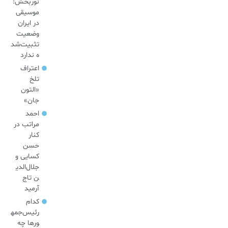
نوربخش:
موسیقی
در ایران
وضعیت
تثبیت‌شد
ه ندارد
اعتراف
تلخ
«التون
جان»
احمد
مراتب در
کنار
حسن
کسایی و
جلال‌الدی
ن تاج
آرمید
کدام
رئیس‌جمه
ورها چه