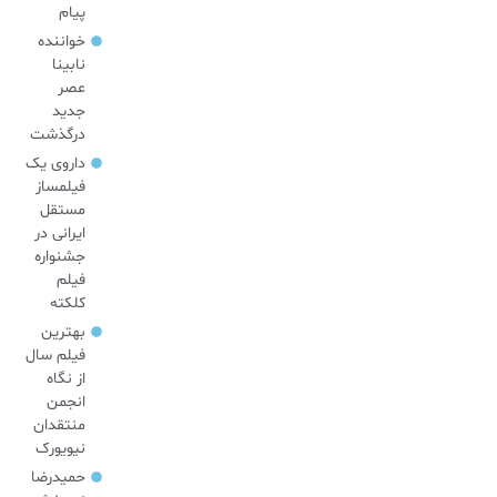
پیام
خواننده
نابینا
عصر
جدید
درگذشت
داروی یک
فیلمساز
مستقل
ایرانی در
جشنواره
فیلم
کلکته
بهترین
فیلم سال
از نگاه
انجمن
منتقدان
نیویورک
حمیدرضا