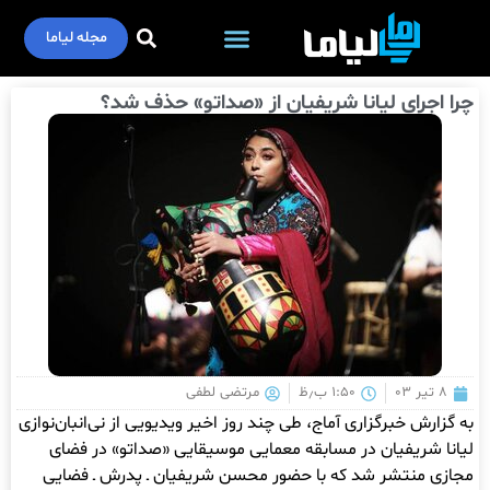
مجله لیاما
چرا اجرای لیانا شریفیان از «صداتو» حذف شد؟
۸ تیر ۰۳
۱:۵۰ ب٫ظ
مرتضی لطفی
به گزارش خبرگزاری آماج، طی چند روز اخیر ویدیویی از نی‌انبان‌نوازی
لیانا شریفیان در مسابقه معمایی موسیقایی «صداتو» در فضای
مجازی منتشر شد که با حضور محسن شریفیان ـ پدرش ـ فضایی