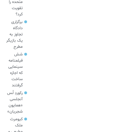
متحده را
تقویت
کرد؟
برگزاری
دادگاه
تجاوز به
یک بازیگر
مطرح
شش
فیلمنامه
سینمایی
که اجازه
ساخت
گرفتند
رکوردِ لُس
آنجلسی
«همایون
شجریان»
کیومرث
ملک
مطیعی و