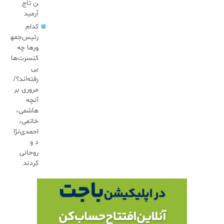
ن تاج
آرمید
کدام
رئیس‌جمه
ورها چه
کنسرت‌ها
یی
رفته‌اند؟/
مروری بر
آنچه
هاشمی،
خاتمی،
احمدی‌نژا
د و
روحانی
کردند