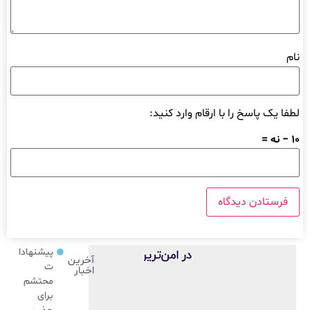
نام
لطفا یک پاسخ را با ارقام وارد کنید:
10 − نه =
پیشنهادا
آخرین
ت
اخبار
محتشم
برای