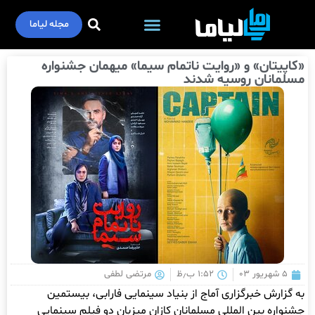
مجله لیاما
«کاپیتان» و «روایت ناتمام سیما» میهمان جشنواره
مسلمانان روسیه شدند
۵ شهریور ۰۳
۱:۵۲ ب٫ظ
مرتضی لطفی
به گزارش خبرگزاری آماج از بنیاد سینمایی فارابی، بیستمین
جشنواره بین المللی مسلمانان کازان میزبان دو فیلم سینمایی