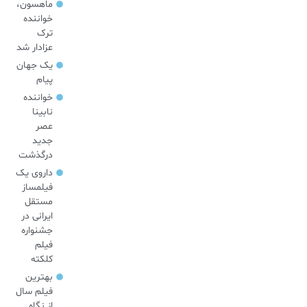
ماهسون،
خواننده
ترک
عزادار شد
یک جهان
پیام
خواننده
نابینا
عصر
جدید
درگذشت
داروی یک
فیلمساز
مستقل
ایرانی در
جشنواره
فیلم
کلکته
بهترین
فیلم سال
از نگاه