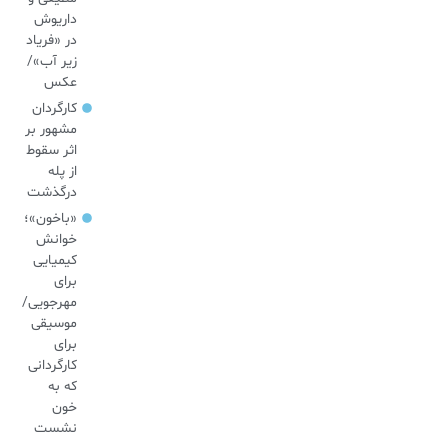
داریوش
در «فریاد
زیر آب»/
عکس
کارگردان
مشهور بر
اثر سقوط
از پله
درگذشت
«باخون»‌؛
خوانش
کیمیایی
برای
مهرجویی/
موسیقی
برای
کارگردانی
که به
خون
نشست