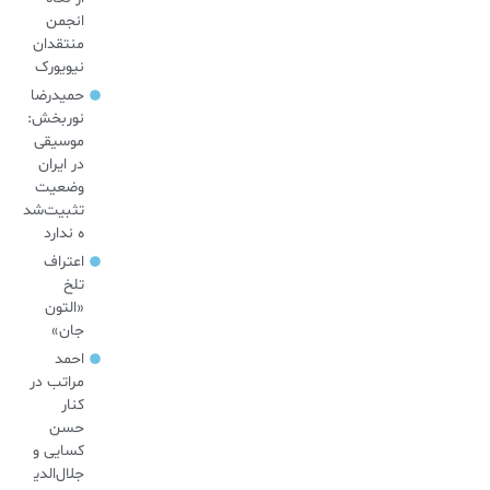
انجمن
منتقدان
نیویورک
حمیدرضا
نوربخش:
موسیقی
در ایران
وضعیت
تثبیت‌شد
ه ندارد
اعتراف
تلخ
«التون
جان»
احمد
مراتب در
کنار
حسن
کسایی و
جلال‌الدی