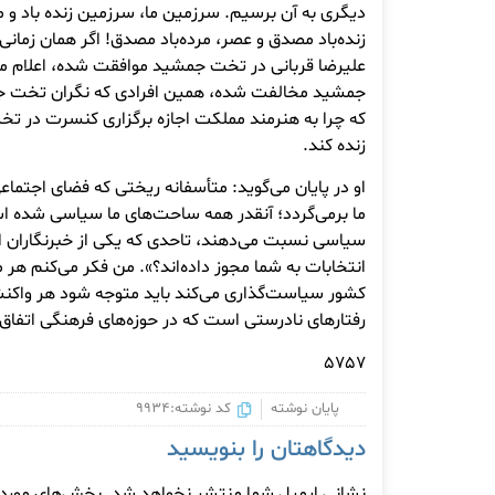
دیگری به آن برسیم. سرزمین ما، سرزمین زنده باد و م
زنده‌باد مصدق و عصر، مرده‌باد مصدق! اگر همان زمانی
علیرضا قربانی در تخت جمشید موافقت شده، اعلام م
جمشید مخالفت شده، همین افرادی که نگران تخت 
که چرا به هنرمند مملکت اجازه برگزاری کنسرت در تخت ج
زنده کند.
او در پایان می‌گوید: متأسفانه ریختی که فضای اجتماع
ما برمی‌گردد؛ آنقدر همه‌ ساحت‌های ما سیاسی شده ا
سیاسی نسبت می‌دهند، تاحدی که یکی از خبرنگاران ا
انتخابات به شما مجوز داده‌اند؟». من فکر می‌کنم هر 
کشور سیاست‌گذاری می‌کند باید متوجه شود هر واک
رفتارهای نادرستی است که در حوزه‌های فرهنگی اتفاق 
5757
پایان نوشته
کد نوشته:9934
دیدگاهتان را بنویسید
نشانی ایمیل شما منتشر نخواهد شد.
بخش‌های موردنی