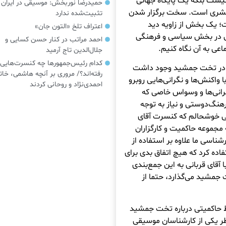
نیست بلکه یک پایگاه جهانی
حمیدرضا نوربخش: موسیقی در ایرا
ه بشری است. سخت برگزار شدن
تثبیت‌شده ندارد
؛ یک بخش از زاویه دید
اعتراف تلخ «التون جان»
تی در بخش سیاسی و فرهنگی
احمد مراتب در کنار حسن کسایی و
اعی به آن نگاه کنیم.
جلال‌الدین تاج آرمید
کدام رئیس‌جمهورها چه کنسرت‌هایی
انی در تخت جمشید وجود داشت
رفته‌اند؟/ مروری بر آنچه هاشمی، خات
 واکنش‌ها و نگرانی‌هایی روبرو
احمدی‌نژاد و روحانی کردند
انی‌ها و وسواس خاصی که
نگ‌دوستی و نیاز به توجه
 خوشحالم که کنسرت آقای
مجموعه حاکمیت و کارگزاران
شناسی ما علاوه بر استفاده از
ده کرد که هیچ اتفاق بدی برای
 آقای قربانی به این جمع‌بندی
جمشید می‌گذارد، حتما از
اظ حاکمیتی درباره تخت جمشید
ر یکی از کارشناسان موسیقی