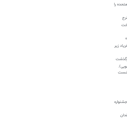
تحده را
طرح
اخت
»
یاد زیر
درگذشت
ویی/
نشست
جشنواره
دان