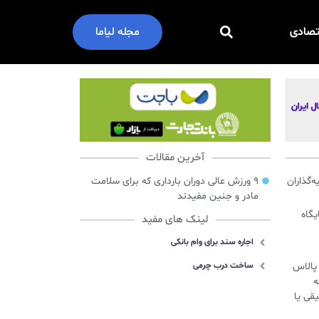
تصادی
مجله لیاما
آخرین مقالات
گذاران
۹ ورزش عالی دوران بارداری که برای سلامت
مادر و جنین مفیدند
ایگاه
لینک های مفید
اجاره سند برای وام بانکی
س پالاس
ساخت درب چرمی
ه
قی یا