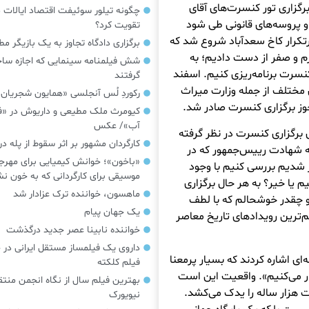
ت جمشید توضیح می‌دهد: از خردادماه سال ۱۴۰۲ برگزاری تور کنسرت‌های آقای
چگونه تیلور سوئیفت اقتصاد ایالات م
ا و پروسه‌های قانونی طی شود
تقویت کرد؟
رتکرار کاخ سعدآباد شروع شد که
برگزاری دادگاه تجاوز به یک بازیگر م
رم و صفر از دست دادیم؛ به
شش فیلمنامه سینمایی که اجازه س
ه از شروع سال ۱۴۰۳ برای این کنسرت برنامه‌ریزی کنیم. اسفند
گرفتند
ی مختلف از جمله وزارت میراث
رکوردِ لُس آنجلسی «همایون شجریان
کیومرث ملک مطیعی و داریوش در «فر
آب»/ عکس
ی برگزاری کنسرت در نظر گرفته
کارگردان مشهور بر اثر سقوط از پله 
شد با حادثه شهادت رییس‌جمهور که در
«باخون»‌؛ خوانش کیمیایی برای مهرج
ور شدیم بررسی کنیم با وجود
موسیقی برای کارگردانی که به خون 
م یا خیر؟ به هر حال برگزاری
ماهسون، خواننده ترک عزادار شد
و چقدر خوشحالم که با لطف
یک جهان پیام
هم‌ترین رویدادهای تاریخ معاصر
خواننده نابینا عصر جدید درگذشت
داروی یک فیلمساز مستقل ایرانی در 
‌ای اشاره کردند که بسیار پرمعنا
فیلم کلکته
ار می‌کنیم». واقعیت این است
بهترین فیلم سال از نگاه انجمن منتق
 هزار ساله را یدک می‌کشد.
نیویورک