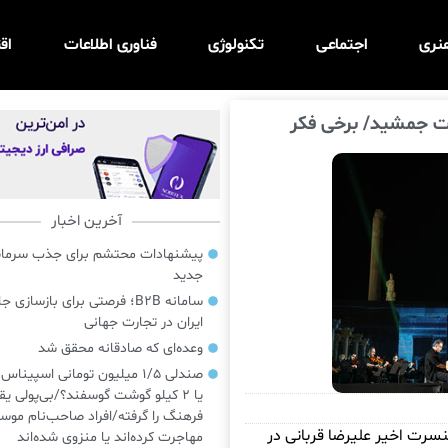
نری
اجتماعی
تکنولوژی
فناوری اطلاعات
اق
خت جمشید/ برخی فکر
آخرین اخبار
پیشنهادات محتشم برای جذب سرمایه‌
جدید
سامانه B2B؛ فرصتی برای بازسازی ج
ایران در تجارت جهانی
وعده‌ای که صادقانه محقق شد
صندلی ۱/۵ میلیون تومانی اسپینا
یا ۲ کیلو گوشت گوسفند؟/بی‌پولی یق
فرهنگ را گرفته/افراد صاحب‌نام موسی
نسرت اخیر علیرضا قربانی در
مهاجرت کرده‌اند یا منزوی شده‌اند