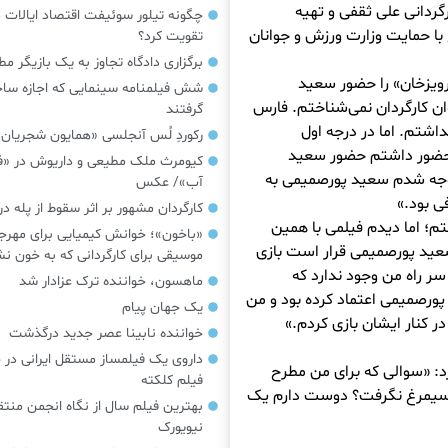
رگردانی علی ثقفی و تهیه
چگونه تیلور سوئیفت اقتصاد ایالات م
با حمایت وزارت ورزش و جوانان
تقویت کرد؟
برگزاری دادگاه تجاوز به یک بازیگر م
رویزخان» را حضور سعید
شش فیلمنامه سینمایی که اجازه س
ان کارگردان نمی‌شناختم. فارس
گرفتند
اشتم. اما در درجه اول
رکوردِ لُس آنجلسی «همایون شجریان
ه حضور داشتم حضور سعید
کیومرث ملک مطیعی و داریوش در «فر
وجه شدم سعید پورصمیمی به
آب»/ عکس
ی بود.»
کارگردان مشهور بر اثر سقوط از پله 
م؛ اما دیدم فیلمی با همین
«باخون»‌؛ خوانش کیمیایی برای مهرج
ید پورصمیمی قرار است بازی
موسیقی برای کارگردانی که به خون 
سر راه من وجود ندارد که
ماهسون، خواننده ترک عزادار شد
پورصمیمی اعتماد کرده بود و من
یک جهان پیام
 کنار ایشان بازی کردم.»
خواننده نابینا عصر جدید درگذشت
داروی یک فیلمساز مستقل ایرانی در 
 «سوالی که برای من مطرح
فیلم کلکته
ی سیمرغ نگرفت؟ دوست دارم یک
بهترین فیلم سال از نگاه انجمن منتق
نیویورک