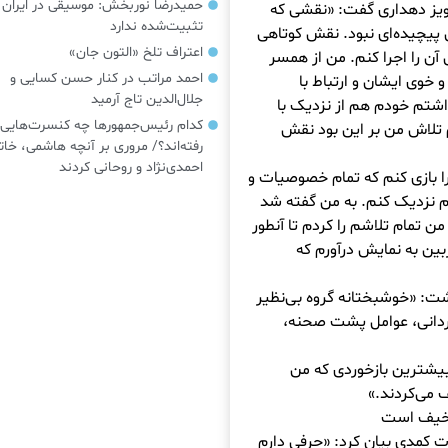
حمیدرضا نوربخش: موسیقی در ایرا
ویز دهداری گفت: «نقشی که
تثبیت‌شده ندارد
 پیچیده‌ای نبود. نقش کوتاهی
اعتراف تلخ «التون جان»
ن را اجرا کنم. من از همسر
احمد مراتب در کنار حسن کسایی و
خوی ایشان و ارتباط‌ با
جلال‌الدین تاج آرمید
تم خودم هم از نزدیک با
کدام رئیس‌جمهورها چه کنسرت‌هایی
ام تلاش من بر این بود نقش
رفته‌اند؟/ مروری بر آنچه هاشمی، خات
احمدی‌نژاد و روحانی کردند
 بازی کنم که تمام خصوصیات و
دم نزدیک کنم. به من گفته شد
 تمام تلاشم را کردم تا آنطور
ین به نمایش درآورم که
ت: «خوشبختانه گروه بی‌نظیر
رگردانی، عوامل پشت صحنه،
یشترین بازخوردی که من
 می‌کردند.»
 سخیف است
 کمدی بیان کرد: «حرفی دارم