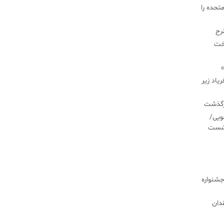
تحده را
طرح
اخت
»
یاد زیر
درگذشت
ویی/
نشست
جشنواره
دان