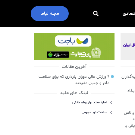
تصادی
مجله لیاما
آخرین مقالات
گذاران
۹ ورزش عالی دوران بارداری که برای سلامت
مادر و جنین مفیدند
ایگاه
لینک های مفید
اجاره سند برای وام بانکی
س پالاس
ساخت درب چرمی
ه
قی یا