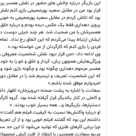
این بازیگر درباره چالش های حضور در نقش همسر پر
قرار بود من در مقابل سعید پورصمیمی بازی کنم نقش
بود که تلاش کردم در مقابل سعید پورصمیمی به خوبی آ
پرویز دهداری فقط یک عکس دیده بودم و درباره خلق و 
همسرشان با من صحبت شد. هر چند خیلی دوست داش
ایشان ارتباط پیدا می‌کردم که این اتفاق رخ نداد. تم
فردی را بازی کنم که کارگردان از من خواسته بود.»
وی ادامه داد: «من قرار نبود نقش شخصیت معروفی را
ویژگی‌هایش همچون زبان، کردار و خلق و خو را به خو
همسر مرحوم دهداری چگونه بود و چگونه بازی شود و من
که این شخصیت تعریف و ترسیم شد را در مقابل دورب
امیدوارم موفق شده باشم.»
سعادت با اشاره به پشت صحنه «پرویزخان» اظهار داش
و کاملی در کنار یکدیگر قرار گرفته شده بود. گروه کا
دستیارها، بازیگرها و… همه بسیار خوب بودند. »
او درباره واکنش‌ها نسبت به کیفیت فیلم هم گفت:«ب
داشتم این بود که گفتند فیلم خوبی بود و از آن تعریف
چرا برخی کارهای طنزی که تولید می‌شود تا این حد
مریم سعادت همچنین با انتقاد از افت کیفی محصولات