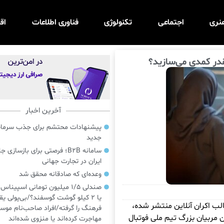
نری
اجتماعی
تکنولوژی
فناوری اطلاعات
اق
در کمدی می‌سازید؟
آخرین اخبار
پیشنهادات محتشم برای جذب سرمایه‌
جدید
سامانه B2B؛ فرصتی برای بازسازی ج
ایران در تجارت جهانی
وعده‌ای که صادقانه محقق شد
صندلی ۱/۵ میلیون تومانی اسپینا
یا ۲ کیلو گوشت گوسفند؟/بی‌پولی یق
الب اکران آنلاین منتشر شده،
فرهنگ را گرفته/افراد صاحب‌نام موسی
 مربیان بزرگ تیم ملی فوتبال
مهاجرت کرده‌اند یا منزوی شده‌اند