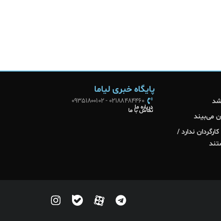
پایگاه خبری لیاما
02188484460 - 09351800102
درباره ما
تماس با ما
ن می‌بیند
رگردان ندارد /
تند