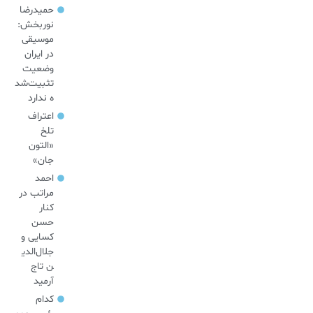
حمیدرضا
نوربخش:
موسیقی
در ایران
وضعیت
تثبیت‌شد
ه ندارد
اعتراف
تلخ
«التون
جان»
احمد
مراتب در
کنار
حسن
کسایی و
جلال‌الدی
ن تاج
آرمید
کدام