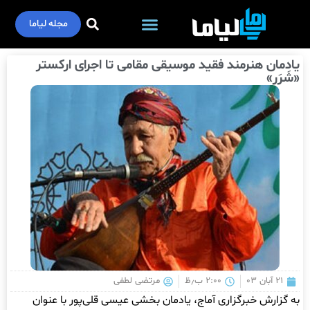
مجله لیاما
یادمان هنرمند فقید موسیقی مقامی تا اجرای ارکستر
«شَرَر»
۲۱ آبان ۰۳
۲:۰۰ ب٫ظ
مرتضی لطفی
به گزارش خبرگزاری آماج، یادمان بخشی عیسی قلی‌پور با عنوان