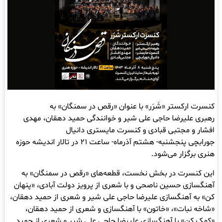
کنسرت ارکستر «شَرَر» با عنوان «رقص در سمنگان» به
رهبری علیرضا حاجی علی شیر و خوانندگی حمید دهقان، مهدی
افشار و مجتبی قبادی و کنسرت مایستری دانیال
جورابچی پنجشنبه- هشتم آذرماه- ساعت ۲۱ در تالار اندیشه حوزه
هنری برگزار می‌شود.
این کنسرت در بخش نخست، قطعه‌های «رقص در سمنگان» به
آهنگسازی حسین ناصحی و با شعری از پرویز دولت آبادی، «پنهان
کن» به آهنگسازی علیرضا حاجی علی شیر و شعری از حمید دهقان،
«شاخه نبات»، «خاتون» با آهنگسازی و شعری از حمید دهقان،
«کمک کن» با آهنگسازی علیرضا حاجی علی شیر و شعری از حمید