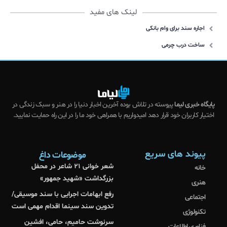
لینک های مفید
اجاره سند برای وام بانکی
ساخت درب چرمی
پایگاه خبری لیما
پیوسته در تلاش بوده آخرین اخبار دنیا را در هنر و سبک زندگی در
اختیار کاربران خود قرار دهد امیدواریم با همراهی خود ما را در این راه حمایت نمایید.
پیوند های سریع
موضوعات داغ
شعر خوانی ۲۱ شاعر در محفل
خانه
بزرگداشت «شهید جمهور»
هنری
رفع ابهامات اجرایی با سند موسیقی/
اجتماعی
تدوین سند سینما اقدام مهمی است
تکنولوژی
سرنوشت حامیم، حامی، افشین
فناوری اطلاعات