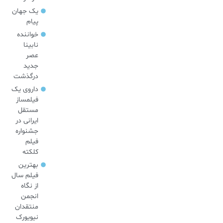
یک جهان
پیام
خواننده
نابینا
عصر
جدید
درگذشت
داروی یک
فیلمساز
مستقل
ایرانی در
جشنواره
فیلم
کلکته
بهترین
فیلم سال
از نگاه
انجمن
منتقدان
نیویورک