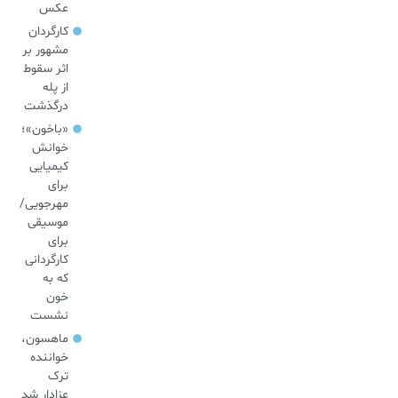
عکس
کارگردان
مشهور بر
اثر سقوط
از پله
درگذشت
«باخون»‌؛
خوانش
کیمیایی
برای
مهرجویی/
موسیقی
برای
کارگردانی
که به
خون
نشست
ماهسون،
خواننده
ترک
عزادار شد