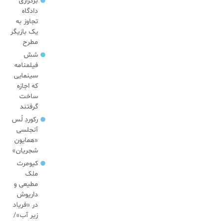
برگزاری
دادگاه
تجاوز به
یک بازیگر
مطرح
شش
فیلمنامه
سینمایی
که اجازه
ساخت
گرفتند
رکوردِ لُس
آنجلسی
«همایون
شجریان»
کیومرث
ملک
مطیعی و
داریوش
در «فریاد
زیر آب»/