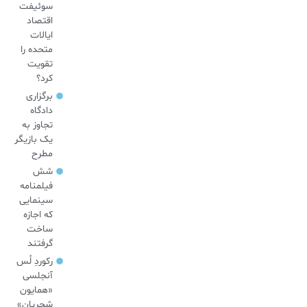
سوئیفت
اقتصاد
ایالات
متحده را
تقویت
کرد؟
برگزاری
دادگاه
تجاوز به
یک بازیگر
مطرح
شش
فیلمنامه
سینمایی
که اجازه
ساخت
گرفتند
رکوردِ لُس
آنجلسی
«همایون
شجریان»