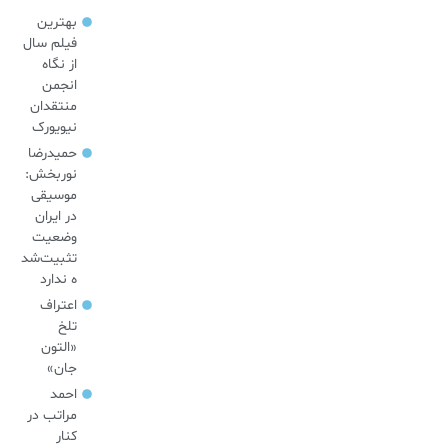
بهترین
فیلم سال
از نگاه
انجمن
منتقدان
نیویورک
حمیدرضا
نوربخش:
موسیقی
در ایران
وضعیت
تثبیت‌شد
ه ندارد
اعتراف
تلخ
«التون
جان»
احمد
مراتب در
کنار