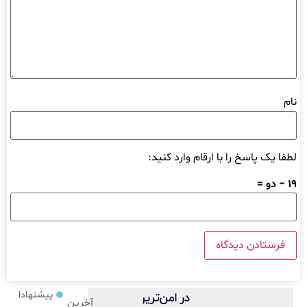
نام
لطفا یک پاسخ را با ارقام وارد کنید:
19 − دو =
پیشنهادا
آخرین