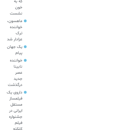
که به
خون
نشست
ماهسون،
خواننده
ترک
عزادار شد
یک جهان
پیام
خواننده
نابینا
عصر
جدید
درگذشت
داروی یک
فیلمساز
مستقل
ایرانی در
جشنواره
فیلم
کلکته