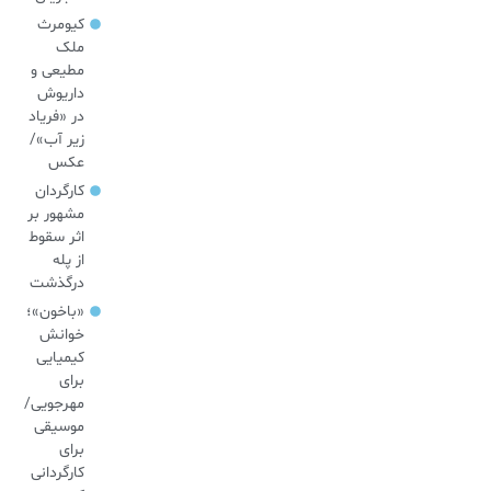
کیومرث
ملک
مطیعی و
داریوش
در «فریاد
زیر آب»/
عکس
کارگردان
مشهور بر
اثر سقوط
از پله
درگذشت
«باخون»‌؛
خوانش
کیمیایی
برای
مهرجویی/
موسیقی
برای
کارگردانی