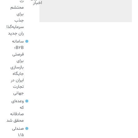
ت
اخبار
محتشم
برای
جذب
سرمایه‌گذا
ران جدید
سامانه
B2B؛
فرصتی
برای
بازسازی
جایگاه
ایران در
تجارت
جهانی
وعده‌ای
که
صادقانه
محقق شد
صندلی
۱/۵