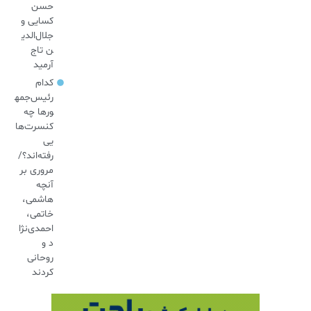
حسن
کسایی و
جلال‌الدی
ن تاج
آرمید
کدام
رئیس‌جمه
ورها چه
کنسرت‌ها
یی
رفته‌اند؟/
مروری بر
آنچه
هاشمی،
خاتمی،
احمدی‌نژا
د و
روحانی
کردند