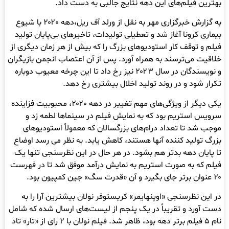
بهترین فیلم‌های این دهه نتایج جالبی به دست داد.
به گزارش خبرگزاری مهر به نقل از ورلد آف ریل،دهه ۲۰۲۰ با شیوع
بیماری کرونا آغاز شد و تعطیلی تولیدات، تاخیرهای بی‌پایان تولید
فیلم و توقف کار استودیوهای بزرگ را که بیش از هر زمان دیگری از
خلاقیت می‌ترسند به همراه آورد. پس از آن اعتصاب انجمن بازیگران
و نویسندگان در سال ۲۰۲۳ نیز رخ داد تا این چرخه معیوب دوباره
تکرار شود و در روند تولید اخلال بیشتری رخ دهد.
یکی دیگر از ویژگی‌های مهم تغییر در دهه ۲۰۲۰، محبوبیت فزاینده
سرویس استریم بود که به نمایش فیلم در سینماها لطمه زد و
موجب شد تا تعداد درام‌های بزرگسالان که معمولاً استودیوهای
بزرگ تولید کننده آنها هستند، کاهش یابد. به نظر می رسد اوضاع
تا پایان دهه بدتر هم بشود. در هر حال در این نظرسنجی تنها یک
فیلم که به صورت استریم به نمایش درآمد موفق شد تا در فهرست
۲۰ عنوان برتر جای بگیرد و آن «قدرت سگ» جین کمپیون بود.
در این نظرسنجی «اوپنهایمر» کریستوفر نولان بیشترین آرا را به
دست آورد و تقریباً در یک پنجم از لیست‌های ارسال شده که شامل
نام ۵ فیلم برتر دهه بود، ظاهر شد. فیلم نولان با ۲ رای از «تار» تاد