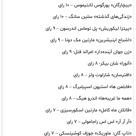
«بیچارگان» یورگوس لانتیموس – ۱۰ رای
«زندگی‌های گذشته» سلین سانگ – ۱۰ رای
«پیتزا لیکوریش» پل توماس اندرسون – ۹ رای
«اشباح اینیشرین» مارتین مک دونا – ۹ رای
«زن جوان آینده‌دار» امرالد فنل- ۹ رای
«آنورا» شان بیکر- ۸ رای
«افترسان» شارلوت ولز – ۸ رای
«فابلمن ها» استیون اسپیلبرگ – ۸ رای
«همه ما غریبه‌ها» اندرو هیگ – ۸ رای
«قاتلان ماه کامل» مارتین اسکورسیزی – ۷ رای
«آر آر آر» اس اس راجامولی – ۷ رای
«تاپ گان: ماوریک» جوزف کوشینسکی – ۷ رای